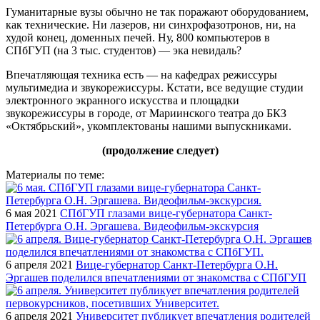
Гуманитарные вузы обычно не так поражают оборудованием,
как технические. Ни лазеров, ни синхрофазотронов, ни, на
худой конец, доменных печей. Ну, 800 компьютеров в
СПбГУП (на 3 тыс. студентов) — эка невидаль?
Впечатляющая техника есть — на кафедрах режиссуры
мультимедиа и звукорежиссуры. Кстати, все ведущие студии
электронного экранного искусства и площадки
звукорежиссуры в городе, от Мариинского театра до БКЗ
«Октябрьский», укомплектованы нашими выпускниками.
(продолжение следует)
Материалы по теме:
6 мая 2021
СПбГУП глазами вице-губернатора Санкт-
Петербурга О.Н. Эргашева. Видеофильм-экскурсия
6 апреля 2021
Вице-губернатор Санкт-Петербурга О.Н.
Эргашев поделился впечатлениями от знакомства с СПбГУП
6 апреля 2021
Университет публикует впечатления родителей