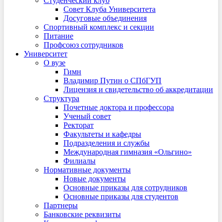
Студенческий клуб
Совет Клуба Университета
Досуговые объединения
Спортивный комплекс и секции
Питание
Профсоюз сотрудников
Университет
О вузе
Гимн
Владимир Путин о СПбГУП
Лицензия и свидетельство об аккредитации
Структура
Почетные доктора и профессора
Ученый совет
Ректорат
Факультеты и кафедры
Подразделения и службы
Международная гимназия «Ольгино»
Филиалы
Нормативные документы
Новые документы
Основные приказы для сотрудников
Основные приказы для студентов
Партнеры
Банковские реквизиты