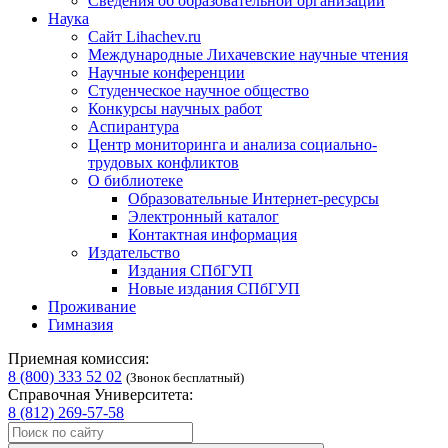
Сведения об образовательной организации
Наука
Сайт Lihachev.ru
Международные Лихачевские научные чтения
Научные конференции
Студенческое научное общество
Конкурсы научных работ
Аспирантура
Центр мониторинга и анализа социально-
трудовых конфликтов
О библиотеке
Образовательные Интернет-ресурсы
Электронный каталог
Контактная информация
Издательство
Издания СПбГУП
Новые издания СПбГУП
Проживание
Гимназия
Приемная комиссия:
8 (800) 333 52 02
(Звонок бесплатный)
Справочная Университета:
8 (812) 269-57-58