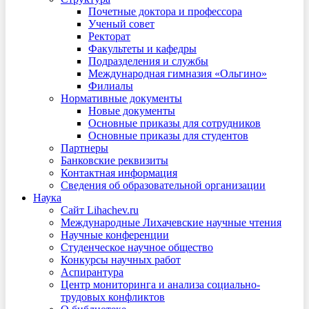
Почетные доктора и профессора
Ученый совет
Ректорат
Факультеты и кафедры
Подразделения и службы
Международная гимназия «Ольгино»
Филиалы
Нормативные документы
Новые документы
Основные приказы для сотрудников
Основные приказы для студентов
Партнеры
Банковские реквизиты
Контактная информация
Сведения об образовательной организации
Наука
Сайт Lihachev.ru
Международные Лихачевские научные чтения
Научные конференции
Студенческое научное общество
Конкурсы научных работ
Аспирантура
Центр мониторинга и анализа социально-
трудовых конфликтов