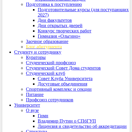
Подготовка к поступлению
Подготовительные курсы (для поступающих
2027)
Дни факультетов
Дни открытых дверей
Конкурс творческих работ
Гимназия «Ольгино»
Заочное образование
Блог абитуриента
Студенту и сотруднику
Кураторы
Студенческий профсоюз
Студенческий Совет Дома студентов
Студенческий клуб
Совет Клуба Университета
Досуговые объединения
Спортивный комплекс и секции
Питание
Профсоюз сотрудников
Университет
О вузе
Гимн
Владимир Путин о СПбГУП
Лицензия и свидетельство об аккредитации
Структура