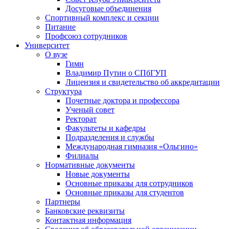
Досуговые объединения
Спортивный комплекс и секции
Питание
Профсоюз сотрудников
Университет
О вузе
Гимн
Владимир Путин о СПбГУП
Лицензия и свидетельство об аккредитации
Структура
Почетные доктора и профессора
Ученый совет
Ректорат
Факультеты и кафедры
Подразделения и службы
Международная гимназия «Ольгино»
Филиалы
Нормативные документы
Новые документы
Основные приказы для сотрудников
Основные приказы для студентов
Партнеры
Банковские реквизиты
Контактная информация