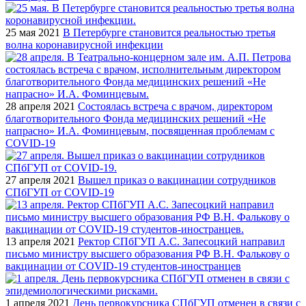
25 мая 2021
В Петербурге становится реальностью третья
волна коронавирусной инфекции
28 апреля 2021
Состоялась встреча с врачом, директором
благотворительного Фонда медицинских решений «Не
напрасно» И.А. Фоминцевым, посвященная проблемам с
COVID-19
27 апреля 2021
Вышел приказ о вакцинации сотрудников
СПбГУП от COVID-19
13 апреля 2021
Ректор СПбГУП А.С. Запесоцкий направил
письмо министру высшего образования РФ В.Н. Фалькову о
вакцинации от COVID-19 студентов-иностранцев
1 апреля 2021
День первокурсника СПбГУП отменен в связи с