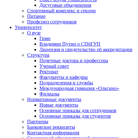
Досуговые объединения
Спортивный комплекс и секции
Питание
Профсоюз сотрудников
Университет
О вузе
Гимн
Владимир Путин о СПбГУП
Лицензия и свидетельство об аккредитации
Структура
Почетные доктора и профессора
Ученый совет
Ректорат
Факультеты и кафедры
Подразделения и службы
Международная гимназия «Ольгино»
Филиалы
Нормативные документы
Новые документы
Основные приказы для сотрудников
Основные приказы для студентов
Партнеры
Банковские реквизиты
Контактная информация