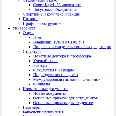
Студенческий клуб
Совет Клуба Университета
Досуговые объединения
Спортивный комплекс и секции
Питание
Профсоюз сотрудников
Университет
О вузе
Гимн
Владимир Путин о СПбГУП
Лицензия и свидетельство об аккредитации
Структура
Почетные доктора и профессора
Ученый совет
Ректорат
Факультеты и кафедры
Подразделения и службы
Международная гимназия «Ольгино»
Филиалы
Нормативные документы
Новые документы
Основные приказы для сотрудников
Основные приказы для студентов
Партнеры
Банковские реквизиты