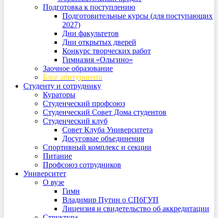
Подготовка к поступлению
Подготовительные курсы (для поступающих
2027)
Дни факультетов
Дни открытых дверей
Конкурс творческих работ
Гимназия «Ольгино»
Заочное образование
Блог абитуриента
Студенту и сотруднику
Кураторы
Студенческий профсоюз
Студенческий Совет Дома студентов
Студенческий клуб
Совет Клуба Университета
Досуговые объединения
Спортивный комплекс и секции
Питание
Профсоюз сотрудников
Университет
О вузе
Гимн
Владимир Путин о СПбГУП
Лицензия и свидетельство об аккредитации
Структура