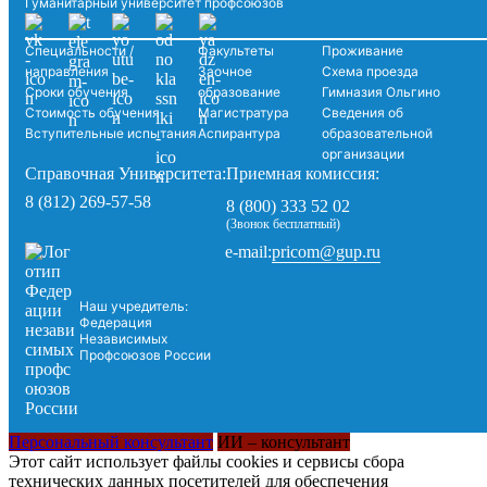
Гуманитарный университет профсоюзов
Специальности /
Факультеты
Проживание
направления
Заочное
Схема проезда
Сроки обучения
образование
Гимназия Ольгино
Стоимость обучения
Магистратура
Сведения об
Вступительные испытания
Аспирантура
образовательной
организации
Справочная Университета:
Приемная комиссия:
8 (812) 269-57-58
8 (800) 333 52 02
(Звонок бесплатный)
pricom@gup.ru
e-mail:
Наш учредитель:
Федерация
Независимых
Профсоюзов России
Персональный консультант
ИИ – консультант
Этот сайт использует файлы cookies и сервисы сбора
технических данных посетителей для обеспечения