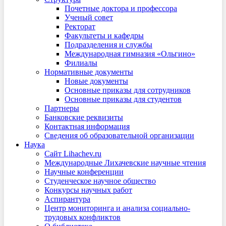
Почетные доктора и профессора
Ученый совет
Ректорат
Факультеты и кафедры
Подразделения и службы
Международная гимназия «Ольгино»
Филиалы
Нормативные документы
Новые документы
Основные приказы для сотрудников
Основные приказы для студентов
Партнеры
Банковские реквизиты
Контактная информация
Сведения об образовательной организации
Наука
Сайт Lihachev.ru
Международные Лихачевские научные чтения
Научные конференции
Студенческое научное общество
Конкурсы научных работ
Аспирантура
Центр мониторинга и анализа социально-
трудовых конфликтов