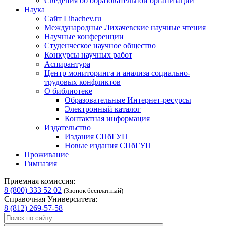
Сведения об образовательной организации
Наука
Сайт Lihachev.ru
Международные Лихачевские научные чтения
Научные конференции
Студенческое научное общество
Конкурсы научных работ
Аспирантура
Центр мониторинга и анализа социально-
трудовых конфликтов
О библиотеке
Образовательные Интернет-ресурсы
Электронный каталог
Контактная информация
Издательство
Издания СПбГУП
Новые издания СПбГУП
Проживание
Гимназия
Приемная комиссия:
8 (800) 333 52 02
(Звонок бесплатный)
Справочная Университета:
8 (812) 269-57-58