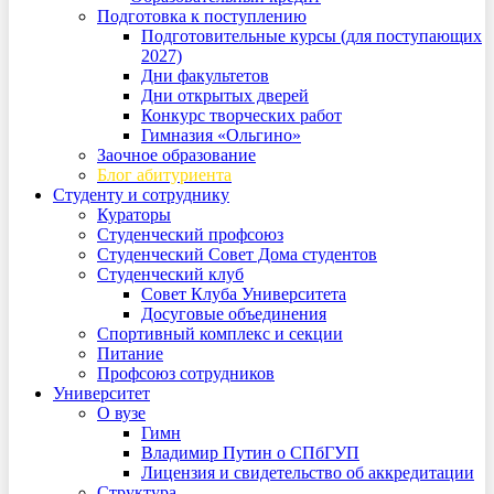
Подготовка к поступлению
Подготовительные курсы (для поступающих
2027)
Дни факультетов
Дни открытых дверей
Конкурс творческих работ
Гимназия «Ольгино»
Заочное образование
Блог абитуриента
Студенту и сотруднику
Кураторы
Студенческий профсоюз
Студенческий Совет Дома студентов
Студенческий клуб
Совет Клуба Университета
Досуговые объединения
Спортивный комплекс и секции
Питание
Профсоюз сотрудников
Университет
О вузе
Гимн
Владимир Путин о СПбГУП
Лицензия и свидетельство об аккредитации
Структура