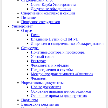
Студенческий клуб
Совет Клуба Университета
Досуговые объединения
Спортивный комплекс и секции
Питание
Профсоюз сотрудников
Университет
О вузе
Гимн
Владимир Путин о СПбГУП
Лицензия и свидетельство об аккредитации
Структура
Почетные доктора и профессора
Ученый совет
Ректорат
Факультеты и кафедры
Подразделения и службы
Международная гимназия «Ольгино»
Филиалы
Нормативные документы
Новые документы
Основные приказы для сотрудников
Основные приказы для студентов
Партнеры
Банковские реквизиты