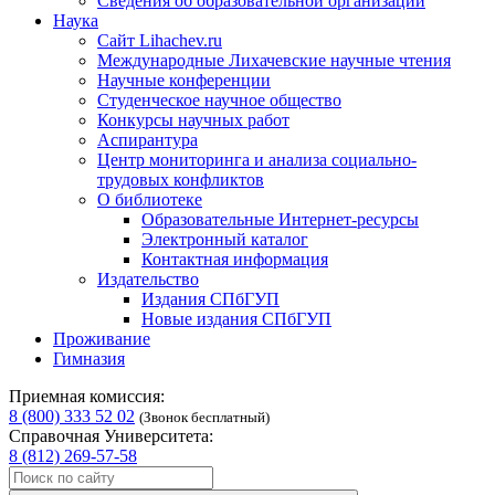
Сведения об образовательной организации
Наука
Сайт Lihachev.ru
Международные Лихачевские научные чтения
Научные конференции
Студенческое научное общество
Конкурсы научных работ
Аспирантура
Центр мониторинга и анализа социально-
трудовых конфликтов
О библиотеке
Образовательные Интернет-ресурсы
Электронный каталог
Контактная информация
Издательство
Издания СПбГУП
Новые издания СПбГУП
Проживание
Гимназия
Приемная комиссия:
8 (800) 333 52 02
(Звонок бесплатный)
Справочная Университета:
8 (812) 269-57-58