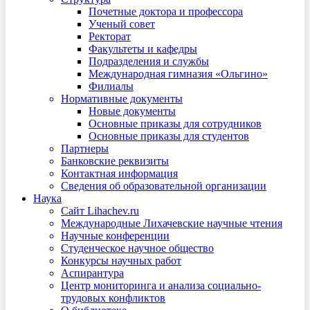
Почетные доктора и профессора
Ученый совет
Ректорат
Факультеты и кафедры
Подразделения и службы
Международная гимназия «Ольгино»
Филиалы
Нормативные документы
Новые документы
Основные приказы для сотрудников
Основные приказы для студентов
Партнеры
Банковские реквизиты
Контактная информация
Сведения об образовательной организации
Наука
Сайт Lihachev.ru
Международные Лихачевские научные чтения
Научные конференции
Студенческое научное общество
Конкурсы научных работ
Аспирантура
Центр мониторинга и анализа социально-
трудовых конфликтов