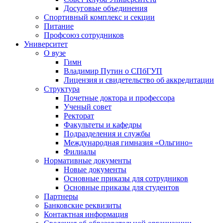
Досуговые объединения
Спортивный комплекс и секции
Питание
Профсоюз сотрудников
Университет
О вузе
Гимн
Владимир Путин о СПбГУП
Лицензия и свидетельство об аккредитации
Структура
Почетные доктора и профессора
Ученый совет
Ректорат
Факультеты и кафедры
Подразделения и службы
Международная гимназия «Ольгино»
Филиалы
Нормативные документы
Новые документы
Основные приказы для сотрудников
Основные приказы для студентов
Партнеры
Банковские реквизиты
Контактная информация