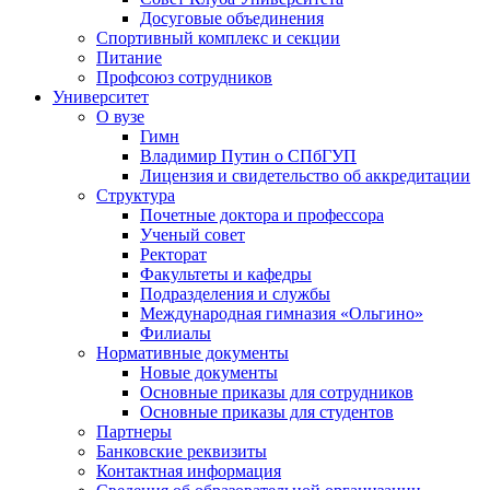
Досуговые объединения
Спортивный комплекс и секции
Питание
Профсоюз сотрудников
Университет
О вузе
Гимн
Владимир Путин о СПбГУП
Лицензия и свидетельство об аккредитации
Структура
Почетные доктора и профессора
Ученый совет
Ректорат
Факультеты и кафедры
Подразделения и службы
Международная гимназия «Ольгино»
Филиалы
Нормативные документы
Новые документы
Основные приказы для сотрудников
Основные приказы для студентов
Партнеры
Банковские реквизиты
Контактная информация