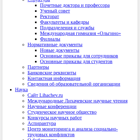
Почетные доктора и профессора
Ученый совет
Ректорат
Факультеты и кафедры
Подразделения и службы
Международная гимназия «Ольгино»
Филиалы
Нормативные документы
Новые документы
Основные приказы для сотрудников
Основные приказы для студентов
Партнеры
Банковские реквизиты
Контактная информация
Сведения об образовательной организации
Наука
Сайт Lihachev.ru
Международные Лихачевские научные чтения
Научные конференции
Студенческое научное общество
Конкурсы научных работ
Аспирантура
Центр мониторинга и анализа социально-
трудовых конфликтов