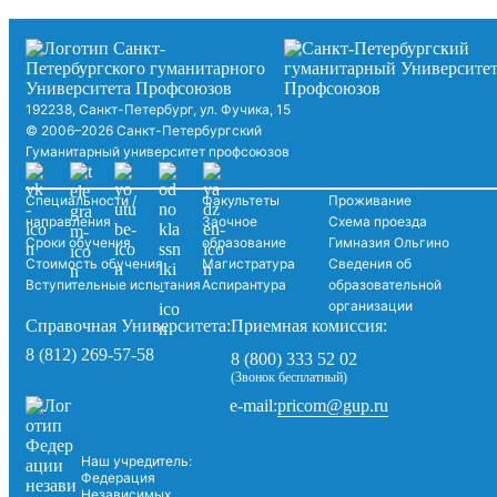
192238, Санкт-Петербург, ул. Фучика, 15
© 2006–2026 Санкт-Петербургский
Гуманитарный университет профсоюзов
Специальности /
Факультеты
Проживание
направления
Заочное
Схема проезда
Сроки обучения
образование
Гимназия Ольгино
Стоимость обучения
Магистратура
Сведения об
Вступительные испытания
Аспирантура
образовательной
организации
Справочная Университета:
Приемная комиссия:
8 (812) 269-57-58
8 (800) 333 52 02
(Звонок бесплатный)
pricom@gup.ru
e-mail:
Наш учредитель:
Федерация
Независимых