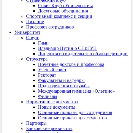
Студенческий клуб
Совет Клуба Университета
Досуговые объединения
Спортивный комплекс и секции
Питание
Профсоюз сотрудников
Университет
О вузе
Гимн
Владимир Путин о СПбГУП
Лицензия и свидетельство об аккредитации
Структура
Почетные доктора и профессора
Ученый совет
Ректорат
Факультеты и кафедры
Подразделения и службы
Международная гимназия «Ольгино»
Филиалы
Нормативные документы
Новые документы
Основные приказы для сотрудников
Основные приказы для студентов
Партнеры
Банковские реквизиты