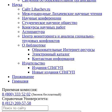
Сведения об образовательной организации
Наука
Сайт Lihachev.ru
Международные Лихачевские научные чтения
Научные конференции
Студенческое научное общество
Конкурсы научных работ
Аспирантура
Центр мониторинга и анализа социально-
трудовых конфликтов
О библиотеке
Образовательные Интернет-ресурсы
Электронный каталог
Контактная информация
Издательство
Издания СПбГУП
Новые издания СПбГУП
Проживание
Гимназия
Приемная комиссия:
8 (800) 333 52 02
(Звонок бесплатный)
Справочная Университета:
8 (812) 269-57-58