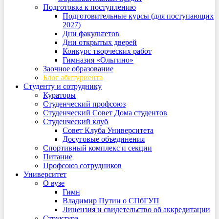
Подготовка к поступлению
Подготовительные курсы (для поступающих
2027)
Дни факультетов
Дни открытых дверей
Конкурс творческих работ
Гимназия «Ольгино»
Заочное образование
Блог абитуриента
Студенту и сотруднику
Кураторы
Студенческий профсоюз
Студенческий Совет Дома студентов
Студенческий клуб
Совет Клуба Университета
Досуговые объединения
Спортивный комплекс и секции
Питание
Профсоюз сотрудников
Университет
О вузе
Гимн
Владимир Путин о СПбГУП
Лицензия и свидетельство об аккредитации
Структура