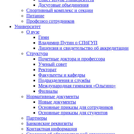
Досуговые объединения
Спортивный комплекс и секции
Питание
Профсоюз сотрудников
Университет
О вузе
Гимн
Владимир Путин о СПбГУП
Лицензия и свидетельство об аккредитации
Структура
Почетные доктора и профессора
Ученый совет
Ректорат
Факультеты и кафедры
Подразделения и службы
Международная гимназия «Ольгино»
Филиалы
Нормативные документы
Новые документы
Основные приказы для сотрудников
Основные приказы для студентов
Партнеры
Банковские реквизиты
Контактная информация