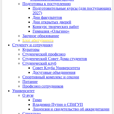
Подготовка к поступлению
Подготовительные курсы (для поступающих
2027)
Дни факультетов
Дни открытых дверей
Конкурс творческих работ
Гимназия «Ольгино»
Заочное образование
Блог абитуриента
Студенту и сотруднику
Кураторы
Студенческий профсоюз
Студенческий Совет Дома студентов
Студенческий клуб
Совет Клуба Университета
Досуговые объединения
Спортивный комплекс и секции
Питание
Профсоюз сотрудников
Университет
О вузе
Гимн
Владимир Путин о СПбГУП
Лицензия и свидетельство об аккредитации
Структура