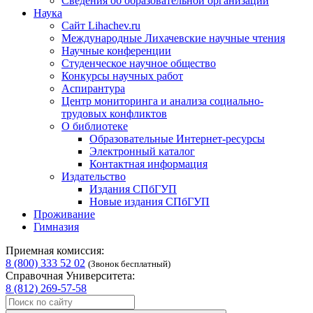
Сведения об образовательной организации
Наука
Сайт Lihachev.ru
Международные Лихачевские научные чтения
Научные конференции
Студенческое научное общество
Конкурсы научных работ
Аспирантура
Центр мониторинга и анализа социально-
трудовых конфликтов
О библиотеке
Образовательные Интернет-ресурсы
Электронный каталог
Контактная информация
Издательство
Издания СПбГУП
Новые издания СПбГУП
Проживание
Гимназия
Приемная комиссия:
8 (800) 333 52 02
(Звонок бесплатный)
Справочная Университета:
8 (812) 269-57-58