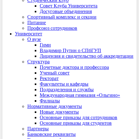
Студенческий клуб
Совет Клуба Университета
Досуговые объединения
Спортивный комплекс и секции
Питание
Профсоюз сотрудников
Университет
О вузе
Гимн
Владимир Путин о СПбГУП
Лицензия и свидетельство об аккредитации
Структура
Почетные доктора и профессора
Ученый совет
Ректорат
Факультеты и кафедры
Подразделения и службы
Международная гимназия «Ольгино»
Филиалы
Нормативные документы
Новые документы
Основные приказы для сотрудников
Основные приказы для студентов
Партнеры
Банковские реквизиты