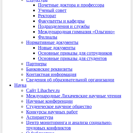
Почетные доктора и профессора
Ученый совет
Ректорат
Факультеты и кафедры
Подразделения и службы
Международная гимназия «Ольгино»
Филиалы
Нормативные документы
Новые документы
Основные приказы для сотрудников
Основные приказы для студентов
Партнеры
Банковские реквизиты
Контактная информация
Сведения об образовательной организации
Наука
Сайт Lihachev.ru
Международные Лихачевские научные чтения
Научные конференции
Студенческое научное общество
Конкурсы научных работ
Аспирантура
Центр мониторинга и анализа социально-
трудовых конфликтов