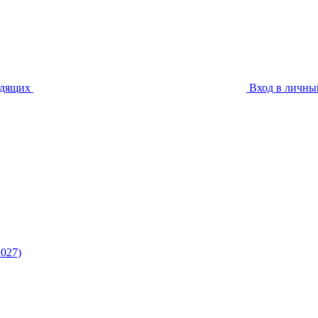
идящих
Вход в личны
027)