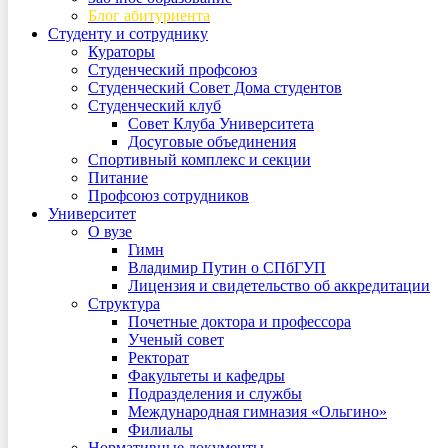
Блог абитуриента
Студенту и сотруднику
Кураторы
Студенческий профсоюз
Студенческий Совет Дома студентов
Студенческий клуб
Совет Клуба Университета
Досуговые объединения
Спортивный комплекс и секции
Питание
Профсоюз сотрудников
Университет
О вузе
Гимн
Владимир Путин о СПбГУП
Лицензия и свидетельство об аккредитации
Структура
Почетные доктора и профессора
Ученый совет
Ректорат
Факультеты и кафедры
Подразделения и службы
Международная гимназия «Ольгино»
Филиалы
Нормативные документы