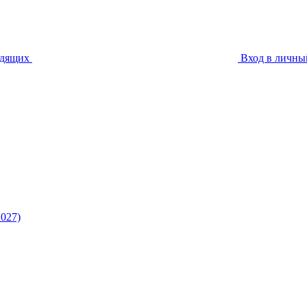
идящих
Вход в личны
027)