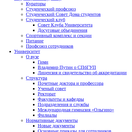
Кураторы
Студенческий профсоюз
Студенческий Совет Дома студентов
Студенческий клуб
Совет Клуба Университета
Досуговые объединения
Спортивный комплекс и секции
Питание
Профсоюз сотрудников
Университет
О вузе
Гимн
Владимир Путин о СПбГУП
Лицензия и свидетельство об аккредитации
Структура
Почетные доктора и профессора
Ученый совет
Ректорат
Факультеты и кафедры
Подразделения и службы
Международная гимназия «Ольгино»
Филиалы
Нормативные документы
Новые документы
Основные приказы для сотрудников