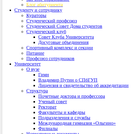
Блог абитуриента
Студенту и сотруднику
Кураторы
Студенческий профсоюз
Студенческий Совет Дома студентов
Студенческий клуб
Совет Клуба Университета
Досуговые объединения
Спортивный комплекс и секции
Питание
Профсоюз сотрудников
Университет
О вузе
Гимн
Владимир Путин о СПбГУП
Лицензия и свидетельство об аккредитации
Структура
Почетные доктора и профессора
Ученый совет
Ректорат
Факультеты и кафедры
Подразделения и службы
Международная гимназия «Ольгино»
Филиалы
Нормативные документы