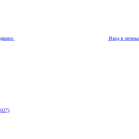
идящих
Вход в личны
027)