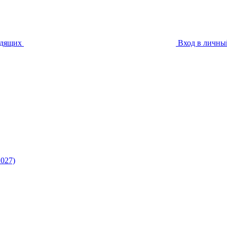
идящих
Вход в личны
027)