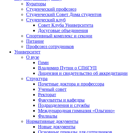
Кураторы
Студенческий профсоюз
Студенческий Совет Дома студентов
Студенческий клуб
Совет Клуба Университета
Досуговые объединения
Спортивный комплекс и секции
Питание
Профсоюз сотрудников
Университет
О вузе
Гимн
Владимир Путин о СПбГУП
Лицензия и свидетельство об аккредитации
Структура
Почетные доктора и профессора
Ученый совет
Ректорат
Факультеты и кафедры
Подразделения и службы
Международная гимназия «Ольгино»
Филиалы
Нормативные документы
Новые документы
Основные приказы для сотрудников