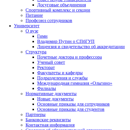
Досуговые объединения
Спортивный комплекс и секции
Питание
Профсоюз сотрудников
Университет
О вузе
Гимн
Владимир Путин о СПбГУП
Лицензия и свидетельство об аккредитации
Структура
Почетные доктора и профессора
Ученый совет
Ректорат
Факультеты и кафедры
Подразделения и службы
Международная гимназия «Ольгино»
Филиалы
Нормативные документы
Новые документы
Основные приказы для сотрудников
Основные приказы для студентов
Партнеры
Банковские реквизиты
Контактная информация