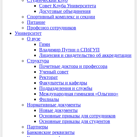
Студенческий клуб
Совет Клуба Университета
Досуговые объединения
Спортивный комплекс и секции
Питание
Профсоюз сотрудников
Университет
О вузе
Гимн
Владимир Путин о СПбГУП
Лицензия и свидетельство об аккредитации
Структура
Почетные доктора и профессора
Ученый совет
Ректорат
Факультеты и кафедры
Подразделения и службы
Международная гимназия «Ольгино»
Филиалы
Нормативные документы
Новые документы
Основные приказы для сотрудников
Основные приказы для студентов
Партнеры
Банковские реквизиты