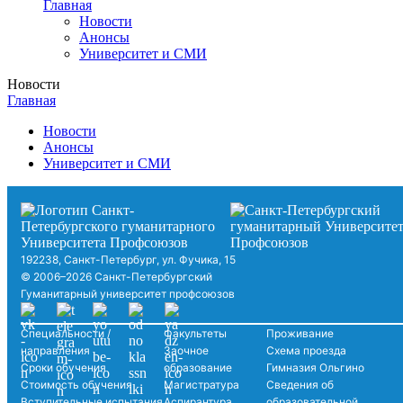
Главная
Новости
Анонсы
Университет и СМИ
Новости
Главная
Новости
Анонсы
Университет и СМИ
192238, Санкт-Петербург, ул. Фучика, 15
© 2006–2026 Санкт-Петербургский
Гуманитарный университет профсоюзов
Специальности /
Факультеты
Проживание
направления
Заочное
Схема проезда
Сроки обучения
образование
Гимназия Ольгино
Стоимость обучения
Магистратура
Сведения об
Вступительные испытания
Аспирантура
образовательной