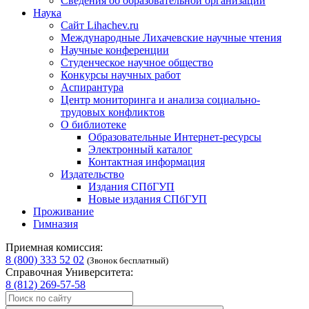
Сведения об образовательной организации
Наука
Сайт Lihachev.ru
Международные Лихачевские научные чтения
Научные конференции
Студенческое научное общество
Конкурсы научных работ
Аспирантура
Центр мониторинга и анализа социально-
трудовых конфликтов
О библиотеке
Образовательные Интернет-ресурсы
Электронный каталог
Контактная информация
Издательство
Издания СПбГУП
Новые издания СПбГУП
Проживание
Гимназия
Приемная комиссия:
8 (800) 333 52 02
(Звонок бесплатный)
Справочная Университета:
8 (812) 269-57-58