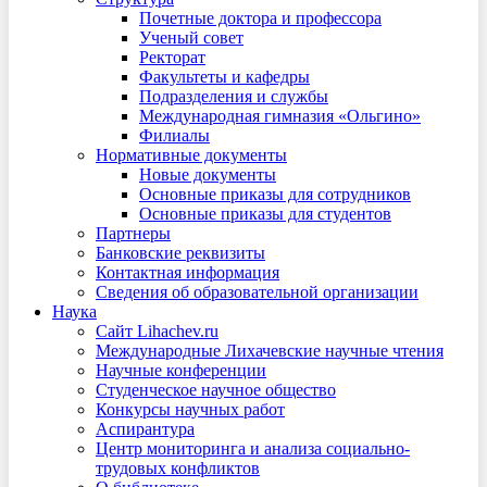
Почетные доктора и профессора
Ученый совет
Ректорат
Факультеты и кафедры
Подразделения и службы
Международная гимназия «Ольгино»
Филиалы
Нормативные документы
Новые документы
Основные приказы для сотрудников
Основные приказы для студентов
Партнеры
Банковские реквизиты
Контактная информация
Сведения об образовательной организации
Наука
Сайт Lihachev.ru
Международные Лихачевские научные чтения
Научные конференции
Студенческое научное общество
Конкурсы научных работ
Аспирантура
Центр мониторинга и анализа социально-
трудовых конфликтов