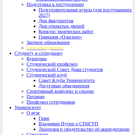
Подготовка к поступлению
Подготовительные курсы (для поступающих
2027)
Дни факультетов
Дни открытых дверей
Конкурс творческих работ
Гимназия «Ольгино»
Заочное образование
Блог абитуриента
Студенту и сотруднику
Кураторы
Студенческий профсоюз
Студенческий Совет Дома студентов
Студенческий клуб
Совет Клуба Университета
Досуговые объединения
Спортивный комплекс и секции
Питание
Профсоюз сотрудников
Университет
О вузе
Гимн
Владимир Путин о СПбГУП
Лицензия и свидетельство об аккредитации
Структура