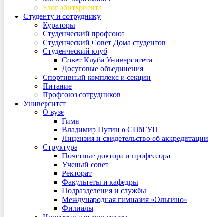
Блог абитуриента
Студенту и сотруднику
Кураторы
Студенческий профсоюз
Студенческий Совет Дома студентов
Студенческий клуб
Совет Клуба Университета
Досуговые объединения
Спортивный комплекс и секции
Питание
Профсоюз сотрудников
Университет
О вузе
Гимн
Владимир Путин о СПбГУП
Лицензия и свидетельство об аккредитации
Структура
Почетные доктора и профессора
Ученый совет
Ректорат
Факультеты и кафедры
Подразделения и службы
Международная гимназия «Ольгино»
Филиалы
Нормативные документы