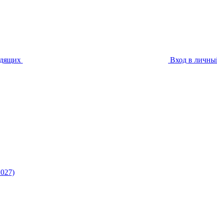
идящих
Вход в личны
027)