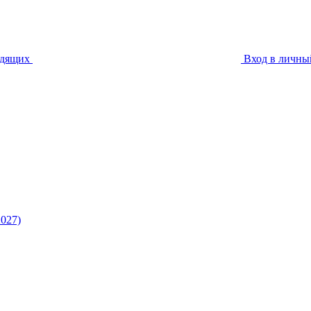
идящих
Вход в личны
027)