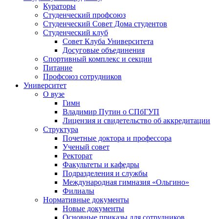
Кураторы
Студенческий профсоюз
Студенческий Совет Дома студентов
Студенческий клуб
Совет Клуба Университета
Досуговые объединения
Спортивный комплекс и секции
Питание
Профсоюз сотрудников
Университет
О вузе
Гимн
Владимир Путин о СПбГУП
Лицензия и свидетельство об аккредитации
Структура
Почетные доктора и профессора
Ученый совет
Ректорат
Факультеты и кафедры
Подразделения и службы
Международная гимназия «Ольгино»
Филиалы
Нормативные документы
Новые документы
Основные приказы для сотрудников