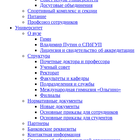
Досуговые объединения
Спортивный комплекс и секции
Питание
Профсоюз сотрудников
Университет
О вузе
Гимн
Владимир Путин о СПбГУП
Лицензия и свидетельство об аккредитации
Структура
Почетные доктора и профессора
Ученый совет
Ректорат
Факультеты и кафедры
Подразделения и службы
Международная гимназия «Ольгино»
Филиалы
Нормативные документы
Новые документы
Основные приказы для сотрудников
Основные приказы для студентов
Партнеры
Банковские реквизиты
Контактная информация