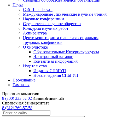
Сведения об образовательной организации
Наука
Сайт Lihachev.ru
Международные Лихачевские научные чтения
Научные конференции
Студенческое научное общество
Конкурсы научных работ
Аспирантура
Центр мониторинга и анализа социально-
трудовых конфликтов
О библиотеке
Образовательные Интернет-ресурсы
Электронный каталог
Контактная информация
Издательство
Издания СПбГУП
Новые издания СПбГУП
Проживание
Гимназия
Приемная комиссия:
8 (800) 333 52 02
(Звонок бесплатный)
Справочная Университета:
8 (812) 269-57-58