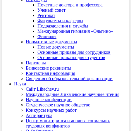
Почетные доктора и профессора
Ученый совет
Ректорат
Факультеты и кафедры
Подразделения и службы
Международная гимназия «Ольгино»
Филиалы
Нормативные документы
Новые документы
Основные приказы для сотрудников
Основные приказы для студентов
Партнеры
Банковские реквизиты
Контактная информация
Сведения об образовательной организации
Наука
Сайт Lihachev.ru
Международные Лихачевские научные чтения
Научные конференции
Студенческое научное общество
Конкурсы научных работ
Аспирантура
Центр мониторинга и анализа социально-
трудовых конфликтов