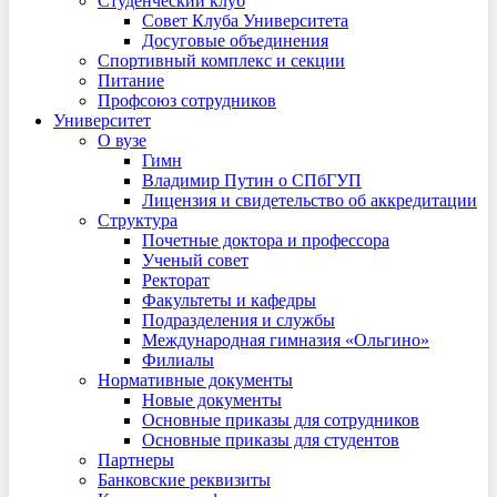
Студенческий клуб
Совет Клуба Университета
Досуговые объединения
Спортивный комплекс и секции
Питание
Профсоюз сотрудников
Университет
О вузе
Гимн
Владимир Путин о СПбГУП
Лицензия и свидетельство об аккредитации
Структура
Почетные доктора и профессора
Ученый совет
Ректорат
Факультеты и кафедры
Подразделения и службы
Международная гимназия «Ольгино»
Филиалы
Нормативные документы
Новые документы
Основные приказы для сотрудников
Основные приказы для студентов
Партнеры
Банковские реквизиты