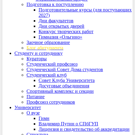
Подготовка к поступлению
Подготовительные курсы (для поступающих
2027)
Дни факультетов
Дни открытых дверей
Конкурс творческих работ
Гимназия «Ольгино»
Заочное образование
Блог абитуриента
Студенту и сотруднику
Кураторы
Студенческий профсоюз
Студенческий Совет Дома студентов
Студенческий клуб
Совет Клуба Университета
Досуговые объединения
Спортивный комплекс и секции
Питание
Профсоюз сотрудников
Университет
О вузе
Гимн
Владимир Путин о СПбГУП
Лицензия и свидетельство об аккредитации
Структура