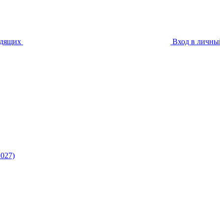
идящих
Вход в личны
027)