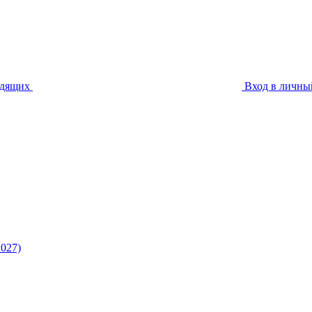
идящих
Вход в личны
027)