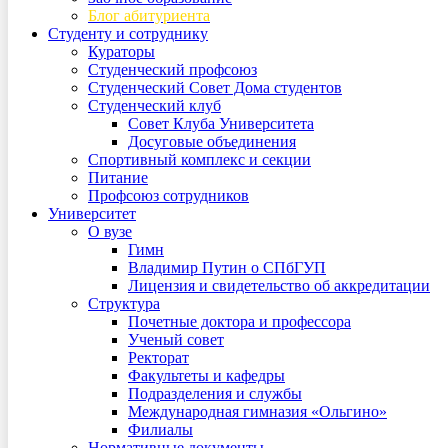
Блог абитуриента
Студенту и сотруднику
Кураторы
Студенческий профсоюз
Студенческий Совет Дома студентов
Студенческий клуб
Совет Клуба Университета
Досуговые объединения
Спортивный комплекс и секции
Питание
Профсоюз сотрудников
Университет
О вузе
Гимн
Владимир Путин о СПбГУП
Лицензия и свидетельство об аккредитации
Структура
Почетные доктора и профессора
Ученый совет
Ректорат
Факультеты и кафедры
Подразделения и службы
Международная гимназия «Ольгино»
Филиалы
Нормативные документы