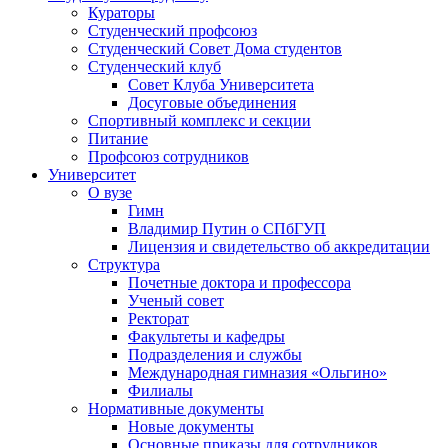
Кураторы
Студенческий профсоюз
Студенческий Совет Дома студентов
Студенческий клуб
Совет Клуба Университета
Досуговые объединения
Спортивный комплекс и секции
Питание
Профсоюз сотрудников
Университет
О вузе
Гимн
Владимир Путин о СПбГУП
Лицензия и свидетельство об аккредитации
Структура
Почетные доктора и профессора
Ученый совет
Ректорат
Факультеты и кафедры
Подразделения и службы
Международная гимназия «Ольгино»
Филиалы
Нормативные документы
Новые документы
Основные приказы для сотрудников