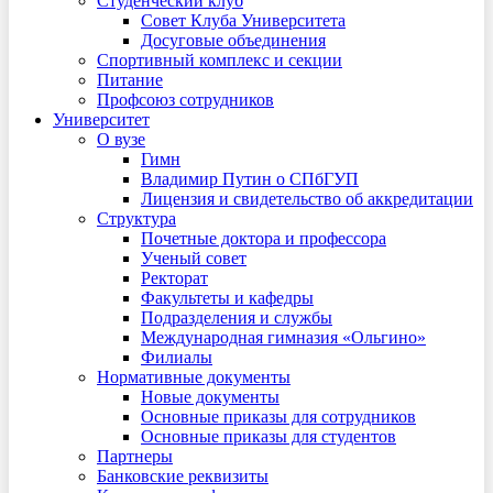
Студенческий клуб
Совет Клуба Университета
Досуговые объединения
Спортивный комплекс и секции
Питание
Профсоюз сотрудников
Университет
О вузе
Гимн
Владимир Путин о СПбГУП
Лицензия и свидетельство об аккредитации
Структура
Почетные доктора и профессора
Ученый совет
Ректорат
Факультеты и кафедры
Подразделения и службы
Международная гимназия «Ольгино»
Филиалы
Нормативные документы
Новые документы
Основные приказы для сотрудников
Основные приказы для студентов
Партнеры
Банковские реквизиты