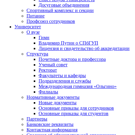
Досуговые объединения
Спортивный комплекс и секции
Питание
Профсоюз сотрудников
Университет
О вузе
Гимн
Владимир Путин о СПбГУП
Лицензия и свидетельство об аккредитации
Структура
Почетные доктора и профессора
Ученый совет
Ректорат
Факультеты и кафедры
Подразделения и службы
Международная гимназия «Ольгино»
Филиалы
Нормативные документы
Новые документы
Основные приказы для сотрудников
Основные приказы для студентов
Партнеры
Банковские реквизиты
Контактная информация