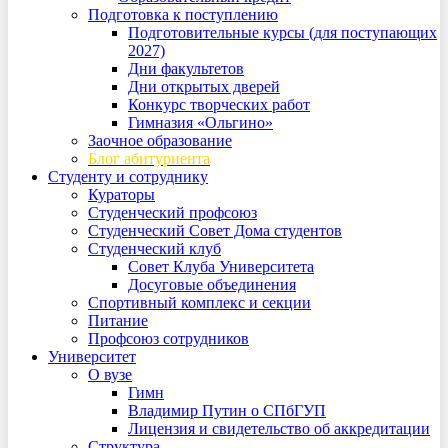
Подготовка к поступлению
Подготовительные курсы (для поступающих
2027)
Дни факультетов
Дни открытых дверей
Конкурс творческих работ
Гимназия «Ольгино»
Заочное образование
Блог абитуриента
Студенту и сотруднику
Кураторы
Студенческий профсоюз
Студенческий Совет Дома студентов
Студенческий клуб
Совет Клуба Университета
Досуговые объединения
Спортивный комплекс и секции
Питание
Профсоюз сотрудников
Университет
О вузе
Гимн
Владимир Путин о СПбГУП
Лицензия и свидетельство об аккредитации
Структура