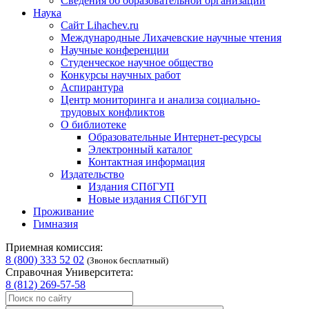
Сведения об образовательной организации
Наука
Сайт Lihachev.ru
Международные Лихачевские научные чтения
Научные конференции
Студенческое научное общество
Конкурсы научных работ
Аспирантура
Центр мониторинга и анализа социально-
трудовых конфликтов
О библиотеке
Образовательные Интернет-ресурсы
Электронный каталог
Контактная информация
Издательство
Издания СПбГУП
Новые издания СПбГУП
Проживание
Гимназия
Приемная комиссия:
8 (800) 333 52 02
(Звонок бесплатный)
Справочная Университета:
8 (812) 269-57-58