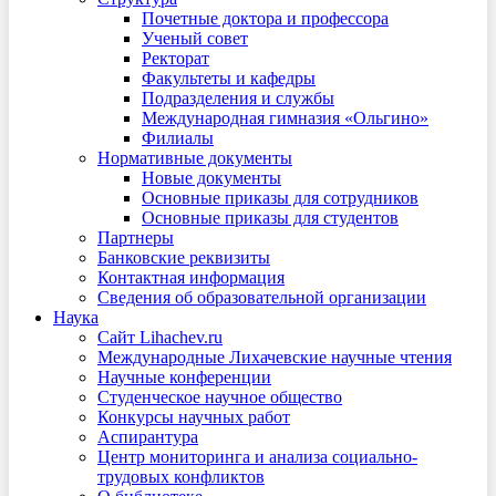
Почетные доктора и профессора
Ученый совет
Ректорат
Факультеты и кафедры
Подразделения и службы
Международная гимназия «Ольгино»
Филиалы
Нормативные документы
Новые документы
Основные приказы для сотрудников
Основные приказы для студентов
Партнеры
Банковские реквизиты
Контактная информация
Сведения об образовательной организации
Наука
Сайт Lihachev.ru
Международные Лихачевские научные чтения
Научные конференции
Студенческое научное общество
Конкурсы научных работ
Аспирантура
Центр мониторинга и анализа социально-
трудовых конфликтов