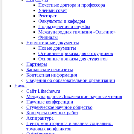
Почетные доктора и профессора
Ученый совет
Ректорат
Факультеты и кафедры
Подразделения и службы
Международная гимназия «Ольгино»
Филиалы
Нормативные документы
Новые документы
Основные приказы для сотрудников
Основные приказы для студентов
Партнеры
Банковские реквизиты
Контактная информация
Сведения об образовательной организации
Наука
Сайт Lihachev.ru
Международные Лихачевские научные чтения
Научные конференции
Студенческое научное общество
Конкурсы научных работ
Аспирантура
Центр мониторинга и анализа социально-
трудовых конфликтов