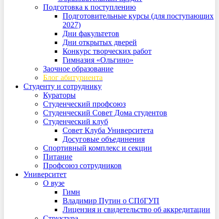
Подготовка к поступлению
Подготовительные курсы (для поступающих
2027)
Дни факультетов
Дни открытых дверей
Конкурс творческих работ
Гимназия «Ольгино»
Заочное образование
Блог абитуриента
Студенту и сотруднику
Кураторы
Студенческий профсоюз
Студенческий Совет Дома студентов
Студенческий клуб
Совет Клуба Университета
Досуговые объединения
Спортивный комплекс и секции
Питание
Профсоюз сотрудников
Университет
О вузе
Гимн
Владимир Путин о СПбГУП
Лицензия и свидетельство об аккредитации
Структура