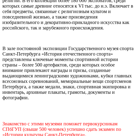
религии. В его коллекции более 180 000 экспонатов, среди
которых самые древние относятся к VI тыс. до н.э. Включает в
себя предметы, связанные с религиозным культом и
повседневной жизнью, а также произведения
изобразительного и декоративно-прикладного искусства как
российского, так и зарубежного происхождения.
В зале постоянной экспозиции Государственного музея спорта
Санкт-Петербурга «История отечественного спорта»
представлены ключевые моменты спортивной истории
страны – более 500 артефактов, среди которых особое
внимание привлекают награды и призы, созданные
выдающимися ленинградскими художниками, кубки главных
всесоюзных соревнований, мемориальные вещи спортсменов
Петербурга, а также медали, знаки, спортивная экипировка и
инвентарь, архивные плакаты, грамоты, документы и
фотографии.
Знакомство с этими музеями поможет первокурсникам
СПбГУП (свыше 500 человек) успешно сдать экзамен по
«Истории культуры Санкт-Петербурга».