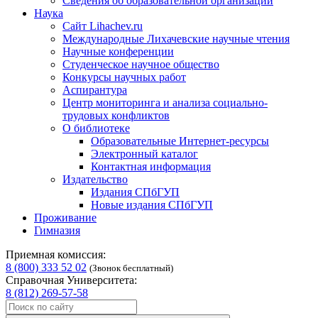
Сведения об образовательной организации
Наука
Сайт Lihachev.ru
Международные Лихачевские научные чтения
Научные конференции
Студенческое научное общество
Конкурсы научных работ
Аспирантура
Центр мониторинга и анализа социально-
трудовых конфликтов
О библиотеке
Образовательные Интернет-ресурсы
Электронный каталог
Контактная информация
Издательство
Издания СПбГУП
Новые издания СПбГУП
Проживание
Гимназия
Приемная комиссия:
8 (800) 333 52 02
(Звонок бесплатный)
Справочная Университета:
8 (812) 269-57-58