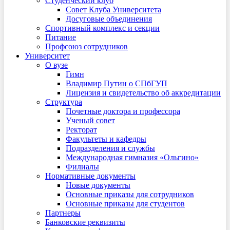
Студенческий клуб
Совет Клуба Университета
Досуговые объединения
Спортивный комплекс и секции
Питание
Профсоюз сотрудников
Университет
О вузе
Гимн
Владимир Путин о СПбГУП
Лицензия и свидетельство об аккредитации
Структура
Почетные доктора и профессора
Ученый совет
Ректорат
Факультеты и кафедры
Подразделения и службы
Международная гимназия «Ольгино»
Филиалы
Нормативные документы
Новые документы
Основные приказы для сотрудников
Основные приказы для студентов
Партнеры
Банковские реквизиты