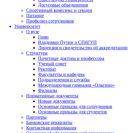
Досуговые объединения
Спортивный комплекс и секции
Питание
Профсоюз сотрудников
Университет
О вузе
Гимн
Владимир Путин о СПбГУП
Лицензия и свидетельство об аккредитации
Структура
Почетные доктора и профессора
Ученый совет
Ректорат
Факультеты и кафедры
Подразделения и службы
Международная гимназия «Ольгино»
Филиалы
Нормативные документы
Новые документы
Основные приказы для сотрудников
Основные приказы для студентов
Партнеры
Банковские реквизиты
Контактная информация