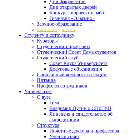
Дни факультетов
Дни открытых дверей
Конкурс творческих работ
Гимназия «Ольгино»
Заочное образование
Блог абитуриента
Студенту и сотруднику
Кураторы
Студенческий профсоюз
Студенческий Совет Дома студентов
Студенческий клуб
Совет Клуба Университета
Досуговые объединения
Спортивный комплекс и секции
Питание
Профсоюз сотрудников
Университет
О вузе
Гимн
Владимир Путин о СПбГУП
Лицензия и свидетельство об
аккредитации
Структура
Почетные доктора и профессора
Ученый совет