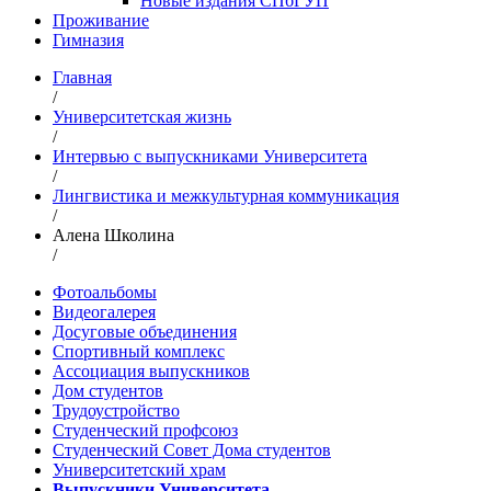
Новые издания СПбГУП
Проживание
Гимназия
Главная
/
Университетская жизнь
/
Интервью с выпускниками Университета
/
Лингвистика и межкультурная коммуникация
/
Алена Школина
/
Фотоальбомы
Видеогалерея
Досуговые объединения
Спортивный комплекс
Ассоциация выпускников
Дом студентов
Трудоустройство
Студенческий профсоюз
Студенческий Совет Дома студентов
Университетский храм
Выпускники Университета