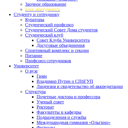
Заочное образование
Блог абитуриента
Студенту и сотруднику
Кураторы
Студенческий профсоюз
Студенческий Совет Дома студентов
Студенческий клуб
Совет Клуба Университета
Досуговые объединения
Спортивный комплекс и секции
Питание
Профсоюз сотрудников
Университет
О вузе
Гимн
Владимир Путин о СПбГУП
Лицензия и свидетельство об аккредитации
Структура
Почетные доктора и профессора
Ученый совет
Ректорат
Факультеты и кафедры
Подразделения и службы
Международная гимназия «Ольгино»
Филиалы