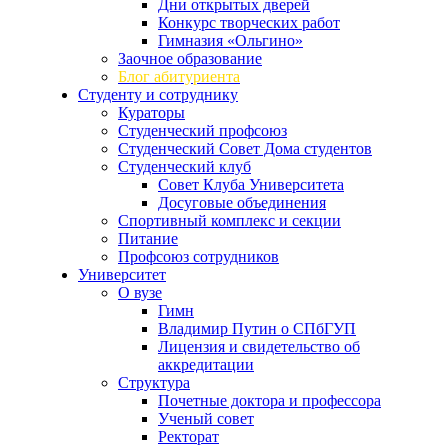
Дни открытых дверей
Конкурс творческих работ
Гимназия «Ольгино»
Заочное образование
Блог абитуриента
Студенту и сотруднику
Кураторы
Студенческий профсоюз
Студенческий Совет Дома студентов
Студенческий клуб
Совет Клуба Университета
Досуговые объединения
Спортивный комплекс и секции
Питание
Профсоюз сотрудников
Университет
О вузе
Гимн
Владимир Путин о СПбГУП
Лицензия и свидетельство об
аккредитации
Структура
Почетные доктора и профессора
Ученый совет
Ректорат