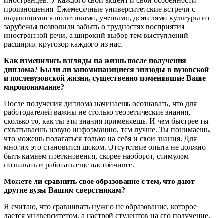
иностранцев. У каждого свой акцент и свои особенности
произношения. Ежемесячные университетские встречи с
выдающимися политиками, учеными, деятелями культуры из
зарубежья позволили забыть о трудностях восприятия
иностранной речи, а широкий выбор тем выступлений
расширил кругозор каждого из нас.
Как изменились взгляды на жизнь после получения
диплома? Были ли запоминающиеся эпизоды в вузовской
и послевузовской жизни, существенно поменявшие Ваше
миропонимание?
После получения диплома начинаешь осознавать, что для
работодателей важны не столько теоретические знания,
сколько то, как ты эти знания применяешь. И чем быстрее ты
схватываешь новую информацию, тем лучше. Ты понимаешь,
что можешь полагаться только на себя и свои знания. Для
многих это становится шоком. Отсутствие опыта не должно
быть камнем преткновения, скорее наоборот, стимулом
познавать и работать еще настойчивее.
Можете ли сравнить свое образование с тем, что дают
другие вузы Вашим сверстникам?
Я считаю, что сравнивать нужно не образование, которое
дается университетом, а настрой студентов на его получение.