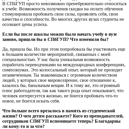
В СПБГУП просто невозможно пренебрежительно относиться
к учебе. Возможность получения скидки на оплату обучения
стимулировала пробовать свои силы, проявлять себя, свои
качества и способности. Во многих других вузах студенты не
осознают цены успеха.
Если бы после школы можно было начать учебу в вузе
заново, пришли бы в СПбГУП? Что изменили бы?
Да, пришла бы. Но при этом попробовала бы участвовать еще
в большем количестве мероприятий, связанных с моей
специальностью. У нас была уникальная возможность
поработать переводчиками на международных конференциях,
симпозиумах. Это колоссальный опыт, который не проходит
незамеченным. Ты знакомишься с огромным количеством
людей, у которых свое мировоззрение, свое отношение к,
казалось бы, банальным вещам. И к тому же, это огромный
плюс работодателя, так как такого рода опыт показывает, что
человек интересуется жизнью, не боится пробовать что-то
новое, не боится искать себя.
Что больше всего врезалось в память из студенческой
жизни? О чем детям расскажете? Кого из преподавателей,
сотрудников СПбГУП вспоминаете теперь? Благодарны
ли кому-то и за что?