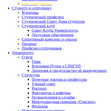
Блог абитуриента
Студенту и сотруднику
Кураторы
Студенческий профсоюз
Студенческий Совет Дома студентов
Студенческий клуб
Совет Клуба Университета
Досуговые объединения
Спортивный комплекс и секции
Питание
Профсоюз сотрудников
Университет
О вузе
Гимн
Владимир Путин о СПбГУП
Лицензия и свидетельство об аккредитации
Структура
Почетные доктора и профессора
Ученый совет
Ректорат
Факультеты и кафедры
Подразделения и службы
Международная гимназия «Ольгино»
Филиалы
Нормативные документы