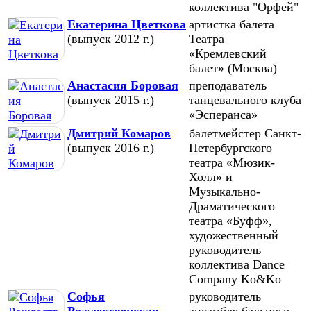
коллектива "Орфей"
Екатерина Цветкова
артистка балета
(выпуск 2012 г.)
Театра
«Кремлевский
балет» (Москва)
Анастасия Боровая
преподаватель
(выпуск 2015 г.)
танцевального клуба
«Эсперанса»
Дмитрий Комаров
балетмейстер Санкт-
(выпуск 2016 г.)
Петербургского
театра «Мюзик-
Холл» и
Музыкально-
Драматического
театра «Буфф»,
художественный
руководитель
коллектива Dance
Company Ko&Ko
Софья
руководитель