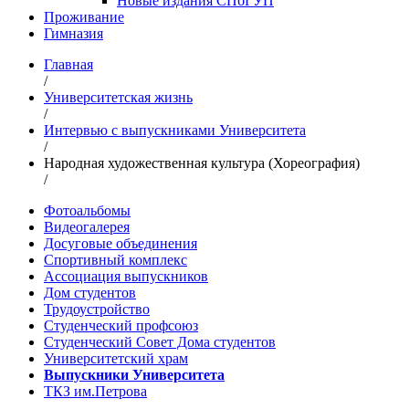
Новые издания СПбГУП
Проживание
Гимназия
Главная
/
Университетская жизнь
/
Интервью с выпускниками Университета
/
Народная художественная культура (Хореография)
/
Фотоальбомы
Видеогалерея
Досуговые объединения
Спортивный комплекс
Ассоциация выпускников
Дом студентов
Трудоустройство
Студенческий профсоюз
Студенческий Совет Дома студентов
Университетский храм
Выпускники Университета
ТКЗ им.Петрова