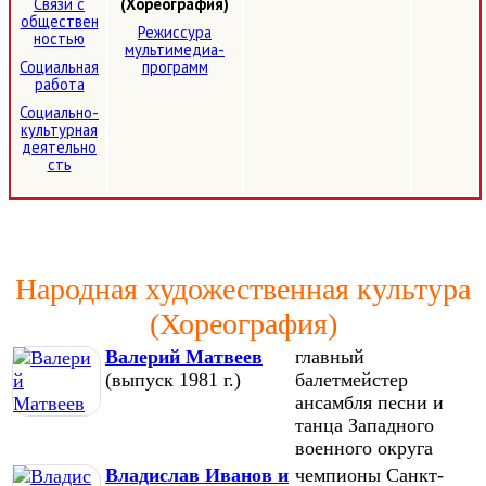
Связи с
(Хореография)
обществен
Режиссура
ностью
мультимедиа-
Социальная
программ
работа
Социально-
культурная
деятельно
сть
Народная художественная культура
(Хореография)
Валерий Матвеев
главный
(выпуск 1981 г.)
балетмейстер
ансамбля песни и
танца Западного
военного округа
Владислав Иванов и
чемпионы Санкт-