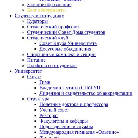
Заочное образование
Блог абитуриента
Студенту и сотруднику
Кураторы
Студенческий профсоюз
Студенческий Совет Дома студентов
Студенческий клуб
Совет Клуба Университета
Досуговые объединения
Спортивный комплекс и секции
Питание
Профсоюз сотрудников
Университет
О вузе
Гимн
Владимир Путин о СПбГУП
Лицензия и свидетельство об аккредитации
Структура
Почетные доктора и профессора
Ученый совет
Ректорат
Факультеты и кафедры
Подразделения и службы
Международная гимназия «Ольгино»
Филиалы