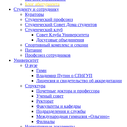
Блог абитуриента
Студенту и сотруднику
Кураторы
Студенческий профсоюз
Студенческий Совет Дома студентов
Студенческий клуб
Совет Клуба Университета
Досуговые объединения
Спортивный комплекс и секции
Питание
Профсоюз сотрудников
Университет
О вузе
Гимн
Владимир Путин о СПбГУП
Лицензия и свидетельство об аккредитации
Структура
Почетные доктора и профессора
Ученый совет
Ректорат
Факультеты и кафедры
Подразделения и службы
Международная гимназия «Ольгино»
Филиалы
Нормативные документы