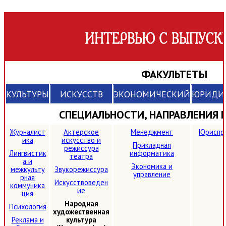
ФАКУЛЬТЕТЫ
КУЛЬТУРЫ
ИСКУССТВ
ЭКОНОМИЧЕСКИЙ
ЮРИДИ
СПЕЦИАЛЬНОСТИ, НАПРАВЛЕНИЯ
Журналист
Актерское
Менеджмент
Юриспр
ика
искусство и
Прикладная
режиссура
Лингвистик
информатика
театра
а и
Экономика и
межкульту
Звукорежиссура
управление
рная
Искусствоведен
коммуника
ие
ция
Народная
Психология
художественная
Реклама и
культура