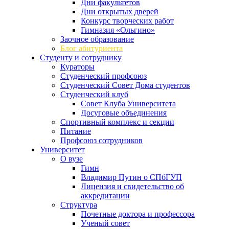
Дни факультетов
Дни открытых дверей
Конкурс творческих работ
Гимназия «Ольгино»
Заочное образование
Блог абитуриента
Студенту и сотруднику
Кураторы
Студенческий профсоюз
Студенческий Совет Дома студентов
Студенческий клуб
Совет Клуба Университета
Досуговые объединения
Спортивный комплекс и секции
Питание
Профсоюз сотрудников
Университет
О вузе
Гимн
Владимир Путин о СПбГУП
Лицензия и свидетельство об
аккредитации
Структура
Почетные доктора и профессора
Ученый совет