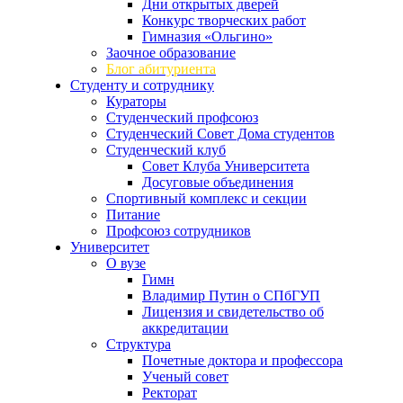
Дни открытых дверей
Конкурс творческих работ
Гимназия «Ольгино»
Заочное образование
Блог абитуриента
Студенту и сотруднику
Кураторы
Студенческий профсоюз
Студенческий Совет Дома студентов
Студенческий клуб
Совет Клуба Университета
Досуговые объединения
Спортивный комплекс и секции
Питание
Профсоюз сотрудников
Университет
О вузе
Гимн
Владимир Путин о СПбГУП
Лицензия и свидетельство об
аккредитации
Структура
Почетные доктора и профессора
Ученый совет
Ректорат