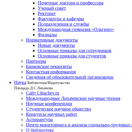
Почетные доктора и профессора
Ученый совет
Ректорат
Факультеты и кафедры
Подразделения и службы
Международная гимназия «Ольгино»
Филиалы
Нормативные документы
Новые документы
Основные приказы для сотрудников
Основные приказы для студентов
Партнеры
Банковские реквизиты
Контактная информация
Сведения об образовательной организации
Наука
Библиотека/Издательство
Площадь Д.С.Лихачева
Сайт Lihachev.ru
Международные Лихачевские научные чтения
Научные конференции
Студенческое научное общество
Конкурсы научных работ
Аспирантура
Центр мониторинга и анализа социально-трудовых
О библиотеке