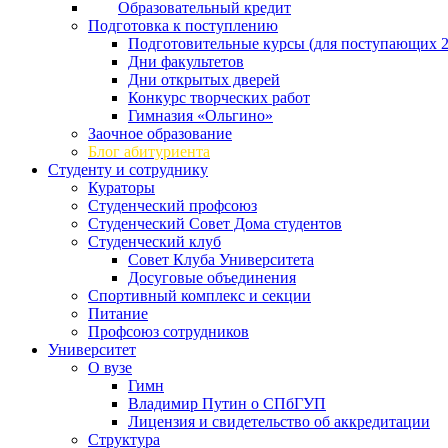
Образовательный кредит
Подготовка к поступлению
Подготовительные курсы (для поступающих 2
Дни факультетов
Дни открытых дверей
Конкурс творческих работ
Гимназия «Ольгино»
Заочное образование
Блог абитуриента
Студенту и сотруднику
Кураторы
Студенческий профсоюз
Студенческий Совет Дома студентов
Студенческий клуб
Совет Клуба Университета
Досуговые объединения
Спортивный комплекс и секции
Питание
Профсоюз сотрудников
Университет
О вузе
Гимн
Владимир Путин о СПбГУП
Лицензия и свидетельство об аккредитации
Структура