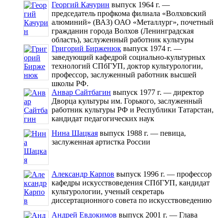
Георгий Качурин
выпуск 1964 г. —
председатель профкома филиала «Волховский
алюминий» (ВАЗ) ОАО «Металлург», почетный
гражданин города Волхов (Ленинградская
область), заслуженный работник культуры
Григорий Бирженюк
выпуск 1974 г. —
заведующий кафедрой социально-культурных
технологий СПбГУП, доктор культурологии,
профессор, заслуженный работник высшей
школы РФ.
Анвар Сайтбагин
выпуск 1977 г. — директор
Дворца культуры им. Горького, заслуженный
работник культуры РФ и Республики Татарстан,
кандидат педагогических наук
Нина Шацкая
выпуск 1988 г. — певица,
заслуженная артистка России
Александр Карпов
выпуск 1996 г. — профессор
кафедры искусствоведения СПбГУП, кандидат
культурологии, ученый секретарь
диссертационного совета по искусствоведению
Aндрей Евдoкимов
выпуск 2001 г. — Глава