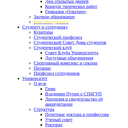
Дни открытых дверей
Конкурс творческих работ
Гимназия «Ольгино»
Заочное образование
Блог абитуриента
Студенту и сотруднику
Кураторы
Студенческий профсоюз
Студенческий Совет Дома студентов
Студенческий клуб
Совет Клуба Университета
Досуговые объединения
Спортивный комплекс и секции
Питание
Профсоюз сотрудников
Университет
О вузе
Гимн
Владимир Путин о СПбГУП
Лицензия и свидетельство об
аккредитации
Структура
Почетные доктора и профессора
Ученый совет
Ректорат