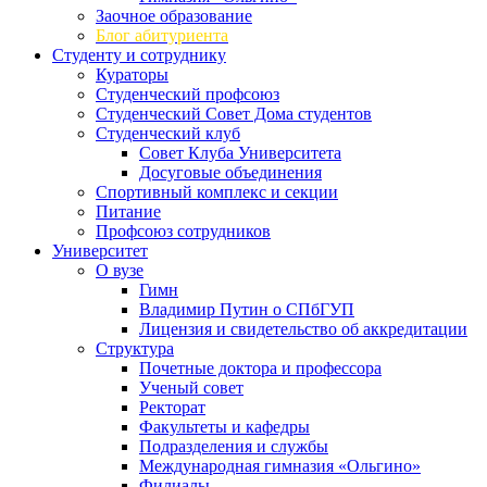
Заочное образование
Блог абитуриента
Студенту и сотруднику
Кураторы
Студенческий профсоюз
Студенческий Совет Дома студентов
Студенческий клуб
Совет Клуба Университета
Досуговые объединения
Спортивный комплекс и секции
Питание
Профсоюз сотрудников
Университет
О вузе
Гимн
Владимир Путин о СПбГУП
Лицензия и свидетельство об аккредитации
Структура
Почетные доктора и профессора
Ученый совет
Ректорат
Факультеты и кафедры
Подразделения и службы
Международная гимназия «Ольгино»
Филиалы