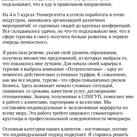
подсказывает, что я иду в правильном направлении.
На 4 и 5 курсах Университета я успела поработать в event-
индустрии, занималась организацией различных
мероприятий: от скромных свадеб до крупных конференций.
Все складывалось удачно, но что-то подсказывало мне, что в
сфере туризма я смогу получить больше развития, в первую
очередь личностного.
Я разослала резюме, указав свой уровень образования,
получила множество предложений, из которых выбрала то,
что показалось мне лучшим. Для начала своей карьеры в
туризме я выбрала компанию «Петрополитана» - одну из
немногих действительно успешных турфрм. К сожалению,
как мы все видим, туризм - это сфера повышенных рисков
бизнеса. Здесь возникает немало сложных ситуаций,
связанных со сроками, качеством услуг, договорными
отношениями. Знания, полученные в СПбГУП, помогают мне
в работе с клиентами, партнерами и коллегами. Мы
составляем индивидуальные и эксклюзивные маршруты по
всему миру. Эта работа требует широкого гуманитарного
кругозора и профессиональной осведомленности менеджера.
Основная категория наших клиентов - постоянные, потому
что индивидуальный подход подкупает. Я стараюсь решить