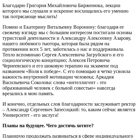
Благодарю Григория Михайловича Бирженюка, лекции
которого мы слушали и искренне восхищались его умению
так потрясающе мыслить!
Помню и Екатерину Витальевну Воронину: благодаря ее
свежему взгляду мы с большим интересом постигали основы
туристской деятельности и Александру Алексеевну Азарову,
нашего любимого тьютора, которая была рядом на
протяжении всех 5 лет, заботилась о нас и поддерживала.
Тепло вспоминаю Сергея Алексеевича Загрубского и его
социологическую концепцию; Алексея Петровича
Чернеевского и его шоковую терапию на экзамене под
названием «Воля к победе». С его помощью я четко усвоила
важность внутренней мотивации человека; Аркадия
Васильевича Соколова: слова «интеллигент - это
образованный человек с больной совестью» навсегда
врезались в мою память.
И конечно, отдельных слов благодарности заслуживает ректор
– Александр Сергеевич Запесоцкий: то, каким сейчас является
Университет - его заслуга!
Планы на будущее. Чего достичь хотите?
Планирую продолжать развиваться в сфере индивидуального