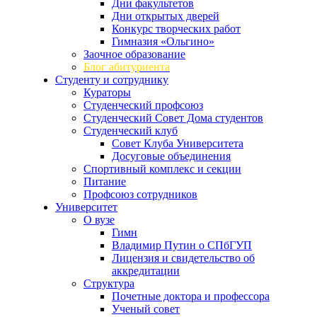
Дни факультетов
Дни открытых дверей
Конкурс творческих работ
Гимназия «Ольгино»
Заочное образование
Блог абитуриента
Студенту и сотруднику
Кураторы
Студенческий профсоюз
Студенческий Совет Дома студентов
Студенческий клуб
Совет Клуба Университета
Досуговые объединения
Спортивный комплекс и секции
Питание
Профсоюз сотрудников
Университет
О вузе
Гимн
Владимир Путин о СПбГУП
Лицензия и свидетельство об
аккредитации
Структура
Почетные доктора и профессора
Ученый совет