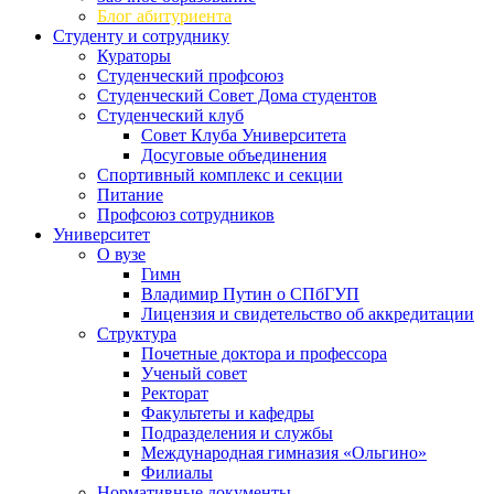
Блог абитуриента
Студенту и сотруднику
Кураторы
Студенческий профсоюз
Студенческий Совет Дома студентов
Студенческий клуб
Совет Клуба Университета
Досуговые объединения
Спортивный комплекс и секции
Питание
Профсоюз сотрудников
Университет
О вузе
Гимн
Владимир Путин о СПбГУП
Лицензия и свидетельство об аккредитации
Структура
Почетные доктора и профессора
Ученый совет
Ректорат
Факультеты и кафедры
Подразделения и службы
Международная гимназия «Ольгино»
Филиалы
Нормативные документы