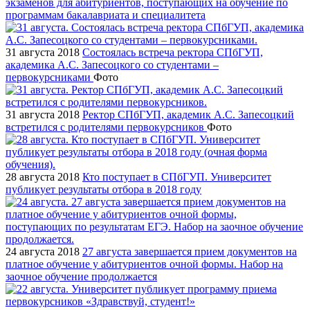
экзаменов для абитуриентов, поступающих на обучение по
программам бакалавриата и специалитета
31 августа 2018
Состоялась встреча ректора СПбГУП,
академика А.С. Запесоцкого со студентами –
первокурсниками
Фото
31 августа 2018
Ректор СПбГУП, академик А.С. Запесоцкий
встретился с родителями первокурсников
Фото
28 августа 2018
Кто поступает в СПбГУП. Университет
публикует результаты отбора в 2018 году
24 августа 2018
27 августа завершается прием документов на
платное обучение у абитуриентов очной формы. Набор на
заочное обучение продолжается