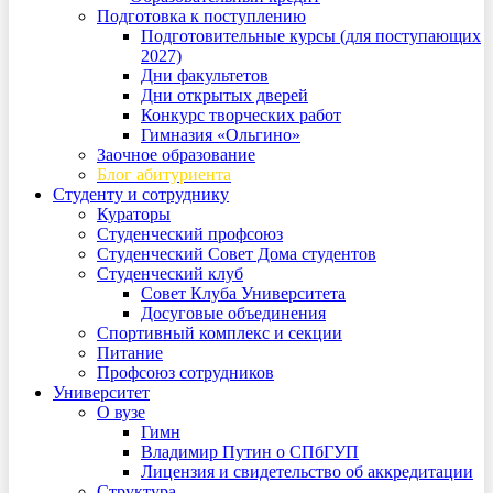
Подготовка к поступлению
Подготовительные курсы (для поступающих
2027)
Дни факультетов
Дни открытых дверей
Конкурс творческих работ
Гимназия «Ольгино»
Заочное образование
Блог абитуриента
Студенту и сотруднику
Кураторы
Студенческий профсоюз
Студенческий Совет Дома студентов
Студенческий клуб
Совет Клуба Университета
Досуговые объединения
Спортивный комплекс и секции
Питание
Профсоюз сотрудников
Университет
О вузе
Гимн
Владимир Путин о СПбГУП
Лицензия и свидетельство об аккредитации
Структура