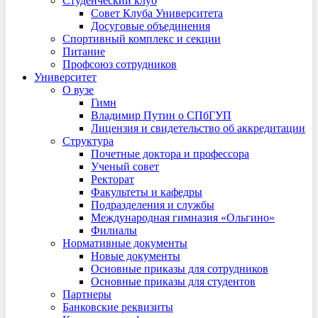
Студенческий клуб
Совет Клуба Университета
Досуговые объединения
Спортивный комплекс и секции
Питание
Профсоюз сотрудников
Университет
О вузе
Гимн
Владимир Путин о СПбГУП
Лицензия и свидетельство об аккредитации
Структура
Почетные доктора и профессора
Ученый совет
Ректорат
Факультеты и кафедры
Подразделения и службы
Международная гимназия «Ольгино»
Филиалы
Нормативные документы
Новые документы
Основные приказы для сотрудников
Основные приказы для студентов
Партнеры
Банковские реквизиты