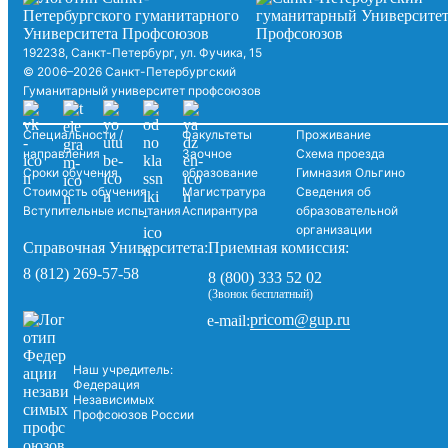
192238, Санкт-Петербург, ул. Фучика, 15
© 2006–2026 Санкт-Петербургский
Гуманитарный университет профсоюзов
Специальности /
Факультеты
Проживание
направления
Заочное
Схема проезда
Сроки обучения
образование
Гимназия Ольгино
Стоимость обучения
Магистратура
Сведения об
Вступительные испытания
Аспирантура
образовательной
организации
Справочная Университета:
Приемная комиссия:
8 (812) 269-57-58
8 (800) 333 52 02
(Звонок бесплатный)
pricom@gup.ru
e-mail:
Наш учредитель:
Федерация
Независимых
Профсоюзов России