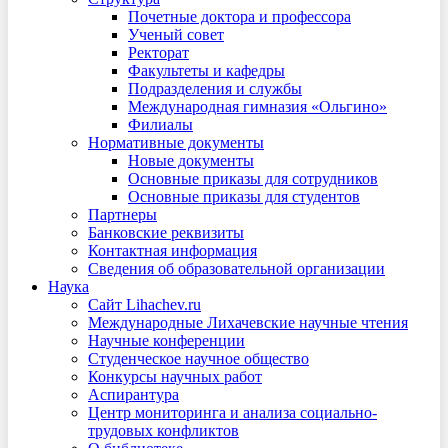
Почетные доктора и профессора
Ученый совет
Ректорат
Факультеты и кафедры
Подразделения и службы
Международная гимназия «Ольгино»
Филиалы
Нормативные документы
Новые документы
Основные приказы для сотрудников
Основные приказы для студентов
Партнеры
Банковские реквизиты
Контактная информация
Сведения об образовательной организации
Наука
Сайт Lihachev.ru
Международные Лихачевские научные чтения
Научные конференции
Студенческое научное общество
Конкурсы научных работ
Аспирантура
Центр мониторинга и анализа социально-
трудовых конфликтов