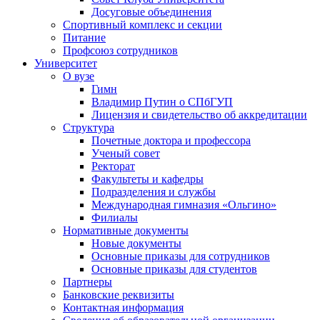
Досуговые объединения
Спортивный комплекс и секции
Питание
Профсоюз сотрудников
Университет
О вузе
Гимн
Владимир Путин о СПбГУП
Лицензия и свидетельство об аккредитации
Структура
Почетные доктора и профессора
Ученый совет
Ректорат
Факультеты и кафедры
Подразделения и службы
Международная гимназия «Ольгино»
Филиалы
Нормативные документы
Новые документы
Основные приказы для сотрудников
Основные приказы для студентов
Партнеры
Банковские реквизиты
Контактная информация