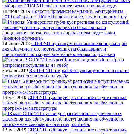
18 июня 2019
Новости приемной кампании. Абитуриенты–
2019 выбирают СПбГУП ещё активнее, чем в прошлом году
14 июня 2019
СПбГУП публикует расписание консультаций
для абитуриентов, поступающих на бакалавриат и
специалитет по творческим направлениям подготовки
3 июня 2019
В СПбГУП открыт Консультационный центр по
вопросам поступления на учебу
13 мая 2019
СПбГУП публикует расписание вступительных
экзаменов для абитуриентов, поступающих на обучение по
программам магистратуры
13 мая 2019
СПбГУП публикует расписание вступительных