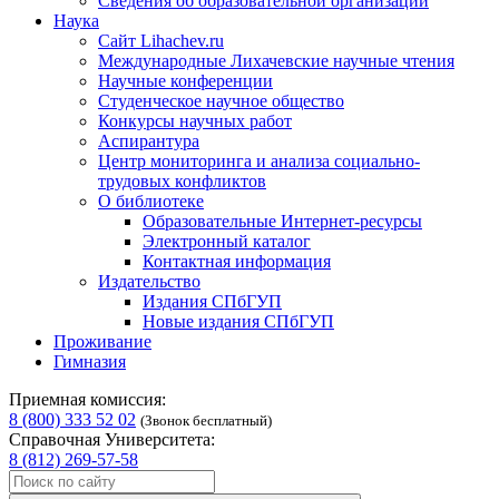
Сведения об образовательной организации
Наука
Сайт Lihachev.ru
Международные Лихачевские научные чтения
Научные конференции
Студенческое научное общество
Конкурсы научных работ
Аспирантура
Центр мониторинга и анализа социально-
трудовых конфликтов
О библиотеке
Образовательные Интернет-ресурсы
Электронный каталог
Контактная информация
Издательство
Издания СПбГУП
Новые издания СПбГУП
Проживание
Гимназия
Приемная комиссия:
8 (800) 333 52 02
(Звонок бесплатный)
Справочная Университета:
8 (812) 269-57-58