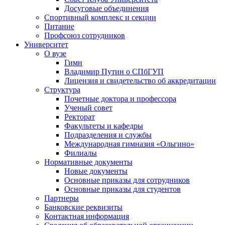
Досуговые объединения
Спортивный комплекс и секции
Питание
Профсоюз сотрудников
Университет
О вузе
Гимн
Владимир Путин о СПбГУП
Лицензия и свидетельство об аккредитации
Структура
Почетные доктора и профессора
Ученый совет
Ректорат
Факультеты и кафедры
Подразделения и службы
Международная гимназия «Ольгино»
Филиалы
Нормативные документы
Новые документы
Основные приказы для сотрудников
Основные приказы для студентов
Партнеры
Банковские реквизиты
Контактная информация