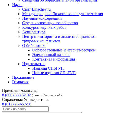
Сведения об образовательной организации
Наука
Сайт Lihachev.ru
Международные Лихачевские научные чтения
Научные конференции
Студенческое научное общество
Конкурсы научных работ
Аспирантура
Центр мониторинга и анализа социально-
трудовых конфликтов
О библиотеке
Образовательные Интернет-ресурсы
Электронный каталог
Контактная информация
Издательство
Издания СПбГУП
Новые издания СПбГУП
Проживание
Гимназия
Приемная комиссия:
8 (800) 333 52 02
(Звонок бесплатный)
Справочная Университета:
8 (812) 269-57-58