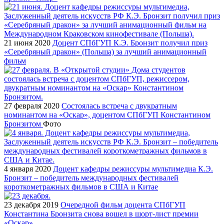
21 июня 2020
Доцент СПбГУП К.Э. Бронзит получил приз
«Серебряный дракон» (Польша) за лучший анимационный
фильм
27 февраля 2020
Состоялась встреча с двукратным
номинантом на «Оскар», доцентом СПбГУП Константином
Бронзитом
Фото
4 января 2020
Доцент кафедры режиссуры мультимедиа К.Э.
Бронзит – победитель международных фестивалей
короткометражных фильмов в США и Китае
23 декабря 2019
Очередной фильм доцента СПбГУП
Константина Бронзита снова вошел в шорт-лист премии
«Оскар»