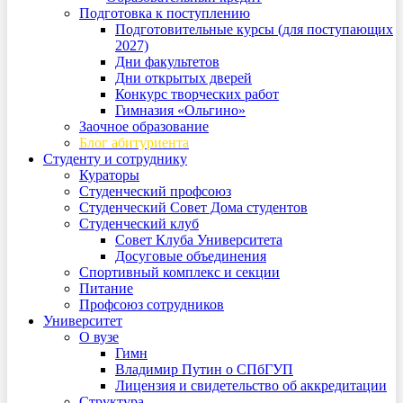
Подготовка к поступлению
Подготовительные курсы (для поступающих
2027)
Дни факультетов
Дни открытых дверей
Конкурс творческих работ
Гимназия «Ольгино»
Заочное образование
Блог абитуриента
Студенту и сотруднику
Кураторы
Студенческий профсоюз
Студенческий Совет Дома студентов
Студенческий клуб
Совет Клуба Университета
Досуговые объединения
Спортивный комплекс и секции
Питание
Профсоюз сотрудников
Университет
О вузе
Гимн
Владимир Путин о СПбГУП
Лицензия и свидетельство об аккредитации
Структура