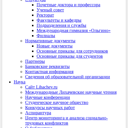
Почетные доктора и профессора
Ученый совет
Ректорат
Факультеты и кафедры
Подразделения и службы
Международная гимназия «Ольгино»
Филиалы
Нормативные документы
Новые документы
Основные приказы для сотрудников
Основные приказы для студентов
Партнеры
Банковские реквизиты
Контактная информация
Сведения об образовательной организации
Наука
Сайт Lihachev.ru
Международные Лихачевские научные чтения
Научные конференции
Студенческое научное общество
Конкурсы научных работ
Аспирантура
Центр мониторинга и анализа социально-
трудовых конфликтов