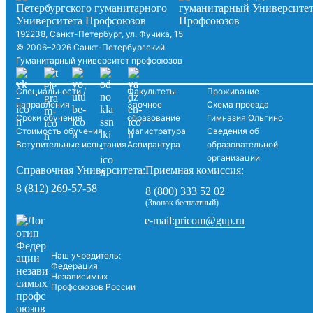
192238, Санкт-Петербург, ул. Фучика, 15
© 2006–2026 Санкт-Петербургский
Гуманитарный университет профсоюзов
Специальности /
Факультеты
Проживание
направления
Заочное
Схема проезда
Сроки обучения
образование
Гимназия Ольгино
Стоимость обучения
Магистратура
Сведения об
Вступительные испытания
Аспирантура
образовательной
организации
Справочная Университета:
Приемная комиссия:
8 (812) 269-57-58
8 (800) 333 52 02
(Звонок бесплатный)
pricom@gup.ru
e-mail:
Наш учредитель:
Федерация
Независимых
Профсоюзов России