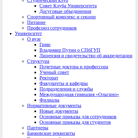
Студенческий клуб
Совет Клуба Университета
Досуговые объединения
Спортивный комплекс и секции
Питание
Профсоюз сотрудников
Университет
О вузе
Гимн
Владимир Путин о СПбГУП
Лицензия и свидетельство об аккредитации
Структура
Почетные доктора и профессора
Ученый совет
Ректорат
Факультеты и кафедры
Подразделения и службы
Международная гимназия «Ольгино»
Филиалы
Нормативные документы
Новые документы
Основные приказы для сотрудников
Основные приказы для студентов
Партнеры
Банковские реквизиты