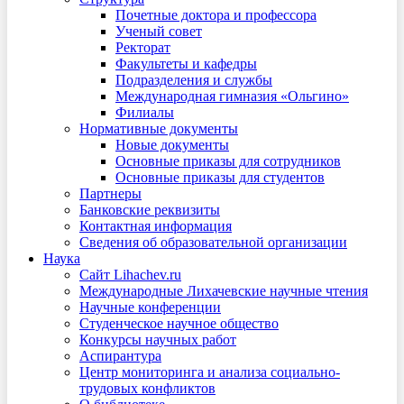
Почетные доктора и профессора
Ученый совет
Ректорат
Факультеты и кафедры
Подразделения и службы
Международная гимназия «Ольгино»
Филиалы
Нормативные документы
Новые документы
Основные приказы для сотрудников
Основные приказы для студентов
Партнеры
Банковские реквизиты
Контактная информация
Сведения об образовательной организации
Наука
Сайт Lihachev.ru
Международные Лихачевские научные чтения
Научные конференции
Студенческое научное общество
Конкурсы научных работ
Аспирантура
Центр мониторинга и анализа социально-
трудовых конфликтов