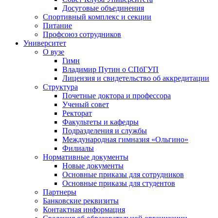
Досуговые объединения
Спортивный комплекс и секции
Питание
Профсоюз сотрудников
Университет
О вузе
Гимн
Владимир Путин о СПбГУП
Лицензия и свидетельство об аккредитации
Структура
Почетные доктора и профессора
Ученый совет
Ректорат
Факультеты и кафедры
Подразделения и службы
Международная гимназия «Ольгино»
Филиалы
Нормативные документы
Новые документы
Основные приказы для сотрудников
Основные приказы для студентов
Партнеры
Банковские реквизиты
Контактная информация