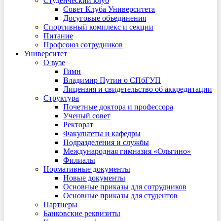
Студенческий клуб
Совет Клуба Университета
Досуговые объединения
Спортивный комплекс и секции
Питание
Профсоюз сотрудников
Университет
О вузе
Гимн
Владимир Путин о СПбГУП
Лицензия и свидетельство об аккредитации
Структура
Почетные доктора и профессора
Ученый совет
Ректорат
Факультеты и кафедры
Подразделения и службы
Международная гимназия «Ольгино»
Филиалы
Нормативные документы
Новые документы
Основные приказы для сотрудников
Основные приказы для студентов
Партнеры
Банковские реквизиты