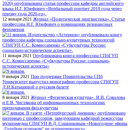
12 января 2021
Журнал «Политическая лингвистика». Статья
профессора Н.Г. Юзефович о номинациях резонансных
феноменов
11 января 2021
Опубликована книга профессора СПбГУП
С.С. Комиссаренко «Субкультуры России: социально-
исторические аспекты»
9 января 2021
При поддержке Правительства СПб
Университет выпустил монографию профессора СПбГУП
Д.Н.Катышевой о русском балете
8 января 2021
Журнал «Физическая культура». И.В. Соколова
и Е.В. Чистякова об информационных технологиях
преподавания физ.культуры