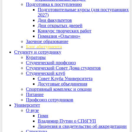
Подготовка к поступлению
Подготовительные курсы (для поступающих
2027)
Дни факультетов
Дни открытых дверей
Конкурс творческих работ
Гимназия «Ольгино»
Заочное образование
Блог абитуриента
Студенту и сотруднику
Кураторы
Студенческий профсоюз
Студенческий Совет Дома студентов
Студенческий клуб
Совет Клуба Университета
Досуговые объединения
Спортивный комплекс и секции
Питание
Профсоюз сотрудников
Университет
О вузе
Гимн
Владимир Путин о СПбГУП
Лицензия и свидетельство об аккредитации
Структура