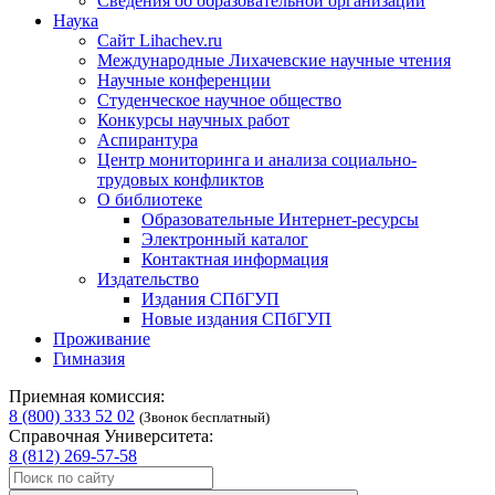
Сведения об образовательной организации
Наука
Сайт Lihachev.ru
Международные Лихачевские научные чтения
Научные конференции
Студенческое научное общество
Конкурсы научных работ
Аспирантура
Центр мониторинга и анализа социально-
трудовых конфликтов
О библиотеке
Образовательные Интернет-ресурсы
Электронный каталог
Контактная информация
Издательство
Издания СПбГУП
Новые издания СПбГУП
Проживание
Гимназия
Приемная комиссия:
8 (800) 333 52 02
(Звонок бесплатный)
Справочная Университета:
8 (812) 269-57-58