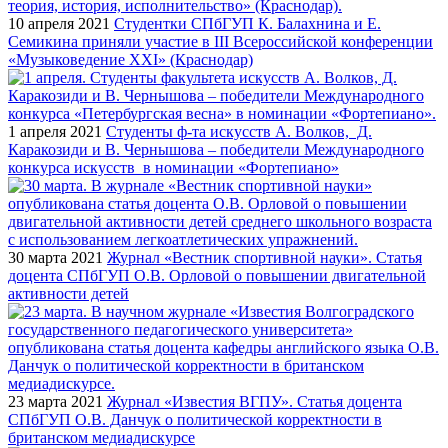
10 апреля 2021
Студентки СПбГУП К. Балахнина и Е.
Семикина приняли участие в III Всероссийской конференции
«Музыковедение XXI» (Краснодар)
1 апреля 2021
Студенты ф-та искусств А. Волков, Д.
Каракозиди и В. Чернышова – победители Международного
конкурса искусств в номинации «Фортепиано»
30 марта 2021
Журнал «Вестник спортивной науки». Статья
доцента СПбГУП О.В. Орловой о повышении двигательной
активности детей
23 марта 2021
Журнал «Известия ВГПУ». Статья доцента
СПбГУП О.В. Данчук о политической корректности в
британском медиадискурсе