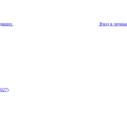
идящих
Вход в личны
027)