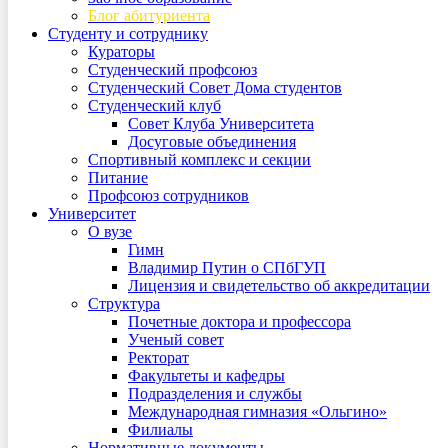
Блог абитуриента
Студенту и сотруднику
Кураторы
Студенческий профсоюз
Студенческий Совет Дома студентов
Студенческий клуб
Совет Клуба Университета
Досуговые объединения
Спортивный комплекс и секции
Питание
Профсоюз сотрудников
Университет
О вузе
Гимн
Владимир Путин о СПбГУП
Лицензия и свидетельство об аккредитации
Структура
Почетные доктора и профессора
Ученый совет
Ректорат
Факультеты и кафедры
Подразделения и службы
Международная гимназия «Ольгино»
Филиалы
Нормативные документы