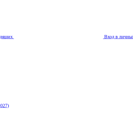
идящих
Вход в личны
027)