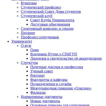
Кураторы
Студенческий профсоюз
Студенческий Совет Дома студентов
Студенческий клуб
Совет Клуба Университета
Досуговые объединения
Спортивный комплекс и секции
Питание
Профсоюз сотрудников
Университет
О вузе
Гимн
Владимир Путин о СПбГУП
Лицензия и свидетельство об аккредитации
Структура
Почетные доктора и профессора
Ученый совет
Ректорат
Факультеты и кафедры
Подразделения и службы
Международная гимназия «Ольгино»
Филиалы
Нормативные документы
Новые документы
Основные приказы для сотрудников