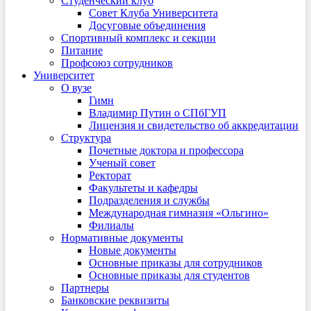
Студенческий клуб
Совет Клуба Университета
Досуговые объединения
Спортивный комплекс и секции
Питание
Профсоюз сотрудников
Университет
О вузе
Гимн
Владимир Путин о СПбГУП
Лицензия и свидетельство об аккредитации
Структура
Почетные доктора и профессора
Ученый совет
Ректорат
Факультеты и кафедры
Подразделения и службы
Международная гимназия «Ольгино»
Филиалы
Нормативные документы
Новые документы
Основные приказы для сотрудников
Основные приказы для студентов
Партнеры
Банковские реквизиты