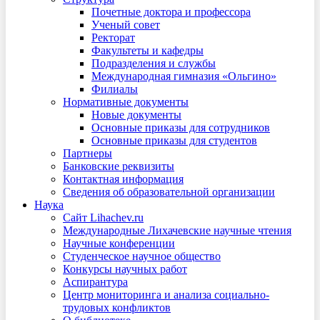
Почетные доктора и профессора
Ученый совет
Ректорат
Факультеты и кафедры
Подразделения и службы
Международная гимназия «Ольгино»
Филиалы
Нормативные документы
Новые документы
Основные приказы для сотрудников
Основные приказы для студентов
Партнеры
Банковские реквизиты
Контактная информация
Сведения об образовательной организации
Наука
Сайт Lihachev.ru
Международные Лихачевские научные чтения
Научные конференции
Студенческое научное общество
Конкурсы научных работ
Аспирантура
Центр мониторинга и анализа социально-
трудовых конфликтов