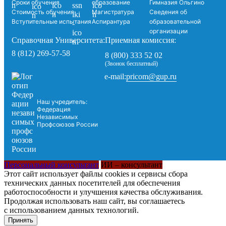
Сроки обучения
образование
Гимназия Ольгино
Стоимость обучения
Магистратура
Сведения об
Вступительные испытания
Аспирантура
образовательной
организации
Справочная Университета:
Приемная комиссия:
8 (812) 269-57-58
8 (800) 333 52 02
(Звонок бесплатный)
pricom@gup.ru
e-mail:
Наш учредитель:
Федерация
Независимых
Профсоюзов России
Персональный консультант
ИИ – консультант
Этот сайт использует файлы cookies и сервисы сбора
технических данных посетителей для обеспечения
работоспособности и улучшения качества обслуживания.
Продолжая использовать наш сайт, вы соглашаетесь
с использованием данных технологий.
Принять