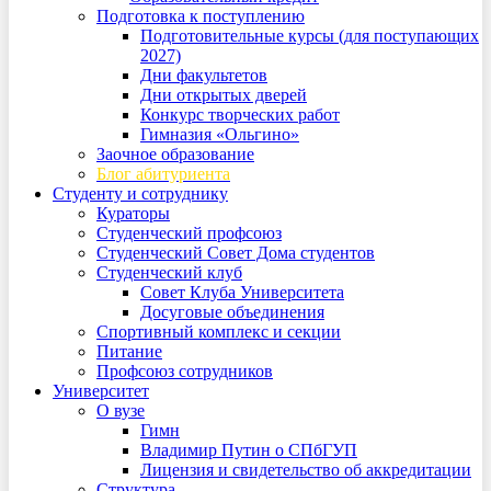
Подготовка к поступлению
Подготовительные курсы (для поступающих
2027)
Дни факультетов
Дни открытых дверей
Конкурс творческих работ
Гимназия «Ольгино»
Заочное образование
Блог абитуриента
Студенту и сотруднику
Кураторы
Студенческий профсоюз
Студенческий Совет Дома студентов
Студенческий клуб
Совет Клуба Университета
Досуговые объединения
Спортивный комплекс и секции
Питание
Профсоюз сотрудников
Университет
О вузе
Гимн
Владимир Путин о СПбГУП
Лицензия и свидетельство об аккредитации
Структура