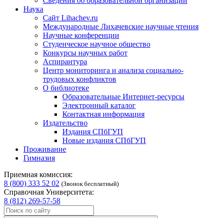
Сведения об образовательной организации
Наука
Сайт Lihachev.ru
Международные Лихачевские научные чтения
Научные конференции
Студенческое научное общество
Конкурсы научных работ
Аспирантура
Центр мониторинга и анализа социально-
трудовых конфликтов
О библиотеке
Образовательные Интернет-ресурсы
Электронный каталог
Контактная информация
Издательство
Издания СПбГУП
Новые издания СПбГУП
Проживание
Гимназия
Приемная комиссия:
8 (800) 333 52 02
(Звонок бесплатный)
Справочная Университета:
8 (812) 269-57-58