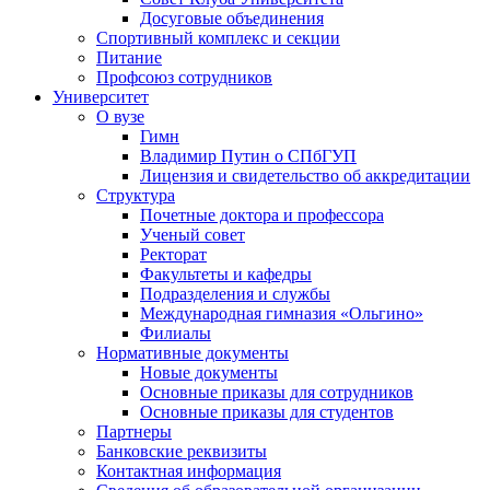
Досуговые объединения
Спортивный комплекс и секции
Питание
Профсоюз сотрудников
Университет
О вузе
Гимн
Владимир Путин о СПбГУП
Лицензия и свидетельство об аккредитации
Структура
Почетные доктора и профессора
Ученый совет
Ректорат
Факультеты и кафедры
Подразделения и службы
Международная гимназия «Ольгино»
Филиалы
Нормативные документы
Новые документы
Основные приказы для сотрудников
Основные приказы для студентов
Партнеры
Банковские реквизиты
Контактная информация