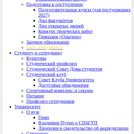
Подготовка к поступлению
Подготовительные курсы (для поступающих
2027)
Дни факультетов
Дни открытых дверей
Конкурс творческих работ
Гимназия «Ольгино»
Заочное образование
Блог абитуриента
Студенту и сотруднику
Кураторы
Студенческий профсоюз
Студенческий Совет Дома студентов
Студенческий клуб
Совет Клуба Университета
Досуговые объединения
Спортивный комплекс и секции
Питание
Профсоюз сотрудников
Университет
О вузе
Гимн
Владимир Путин о СПбГУП
Лицензия и свидетельство об аккредитации
Структура