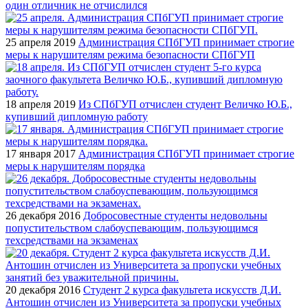
один отличник не отчислился
25 апреля 2019
Администрация СПбГУП принимает строгие
меры к нарушителям режима безопасности СПбГУП
18 апреля 2019
Из СПбГУП отчислен студент Величко Ю.Б.,
купивший дипломную работу
17 января 2017
Администрация СПбГУП принимает строгие
меры к нарушителям порядка
26 декабря 2016
Добросовестные студенты недовольны
попустительством слабоуспевающим, пользующимся
техсредствами на экзаменах
20 декабря 2016
Студент 2 курса факультета искусств Д.И.
Антошин отчислен из Университета за пропуски учебных