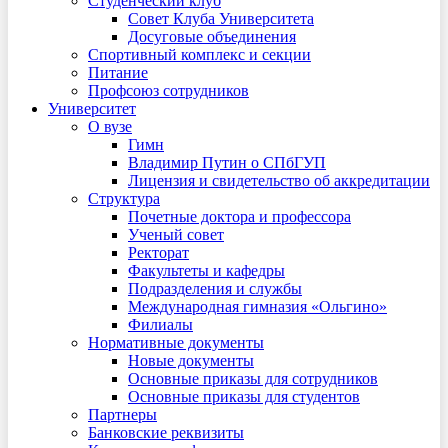
Студенческий клуб
Совет Клуба Университета
Досуговые объединения
Спортивный комплекс и секции
Питание
Профсоюз сотрудников
Университет
О вузе
Гимн
Владимир Путин о СПбГУП
Лицензия и свидетельство об аккредитации
Структура
Почетные доктора и профессора
Ученый совет
Ректорат
Факультеты и кафедры
Подразделения и службы
Международная гимназия «Ольгино»
Филиалы
Нормативные документы
Новые документы
Основные приказы для сотрудников
Основные приказы для студентов
Партнеры
Банковские реквизиты