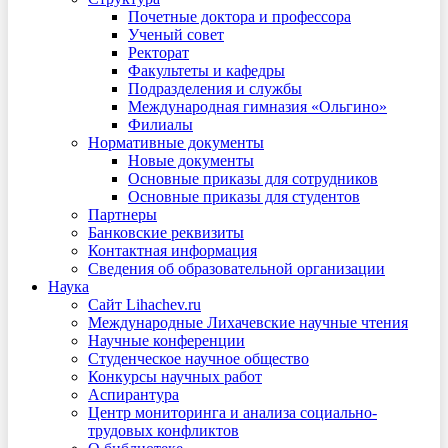
Почетные доктора и профессора
Ученый совет
Ректорат
Факультеты и кафедры
Подразделения и службы
Международная гимназия «Ольгино»
Филиалы
Нормативные документы
Новые документы
Основные приказы для сотрудников
Основные приказы для студентов
Партнеры
Банковские реквизиты
Контактная информация
Сведения об образовательной организации
Наука
Сайт Lihachev.ru
Международные Лихачевские научные чтения
Научные конференции
Студенческое научное общество
Конкурсы научных работ
Аспирантура
Центр мониторинга и анализа социально-
трудовых конфликтов