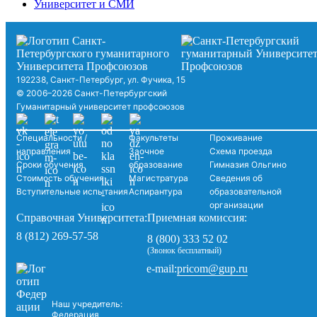
Университет и СМИ
192238, Санкт-Петербург, ул. Фучика, 15
© 2006–2026 Санкт-Петербургский
Гуманитарный университет профсоюзов
Специальности /
Факультеты
Проживание
направления
Заочное
Схема проезда
Сроки обучения
образование
Гимназия Ольгино
Стоимость обучения
Магистратура
Сведения об
Вступительные испытания
Аспирантура
образовательной
организации
Справочная Университета:
Приемная комиссия:
8 (812) 269-57-58
8 (800) 333 52 02
(Звонок бесплатный)
pricom@gup.ru
e-mail:
Наш учредитель:
Федерация