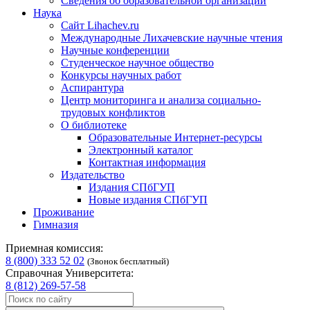
Сведения об образовательной организации
Наука
Сайт Lihachev.ru
Международные Лихачевские научные чтения
Научные конференции
Студенческое научное общество
Конкурсы научных работ
Аспирантура
Центр мониторинга и анализа социально-
трудовых конфликтов
О библиотеке
Образовательные Интернет-ресурсы
Электронный каталог
Контактная информация
Издательство
Издания СПбГУП
Новые издания СПбГУП
Проживание
Гимназия
Приемная комиссия:
8 (800) 333 52 02
(Звонок бесплатный)
Справочная Университета:
8 (812) 269-57-58