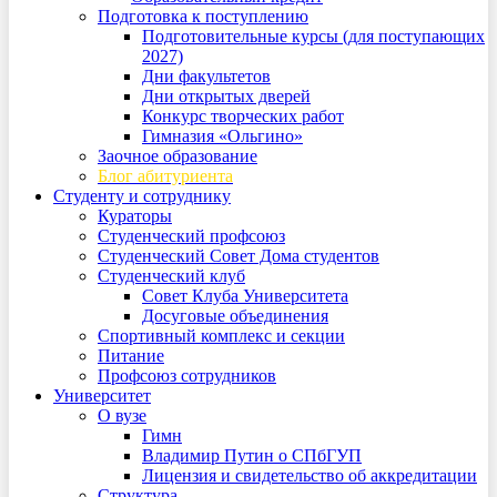
Подготовка к поступлению
Подготовительные курсы (для поступающих
2027)
Дни факультетов
Дни открытых дверей
Конкурс творческих работ
Гимназия «Ольгино»
Заочное образование
Блог абитуриента
Студенту и сотруднику
Кураторы
Студенческий профсоюз
Студенческий Совет Дома студентов
Студенческий клуб
Совет Клуба Университета
Досуговые объединения
Спортивный комплекс и секции
Питание
Профсоюз сотрудников
Университет
О вузе
Гимн
Владимир Путин о СПбГУП
Лицензия и свидетельство об аккредитации
Структура