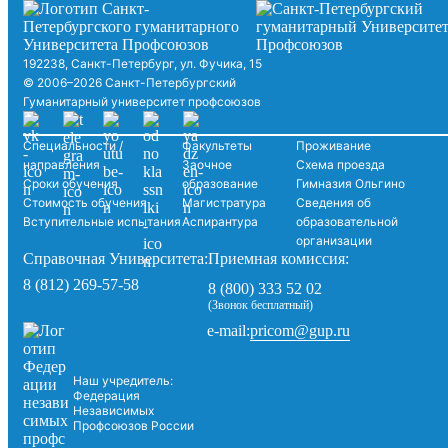
192238, Санкт-Петербург, ул. Фучика, 15
© 2006–2026 Санкт-Петербургский
Гуманитарный университет профсоюзов
Специальности /
Факультеты
Проживание
направления
Заочное
Схема проезда
Сроки обучения
образование
Гимназия Ольгино
Стоимость обучения
Магистратура
Сведения об
Вступительные испытания
Аспирантура
образовательной
организации
Справочная Университета:
Приемная комиссия:
8 (812) 269-57-58
8 (800) 333 52 02
(Звонок бесплатный)
pricom@gup.ru
e-mail:
Наш учредитель:
Федерация
Независимых
Профсоюзов России