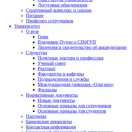
Досуговые объединения
Спортивный комплекс и секции
Питание
Профсоюз сотрудников
Университет
О вузе
Гимн
Владимир Путин о СПбГУП
Лицензия и свидетельство об аккредитации
Структура
Почетные доктора и профессора
Ученый совет
Ректорат
Факультеты и кафедры
Подразделения и службы
Международная гимназия «Ольгино»
Филиалы
Нормативные документы
Новые документы
Основные приказы для сотрудников
Основные приказы для студентов
Партнеры
Банковские реквизиты
Контактная информация