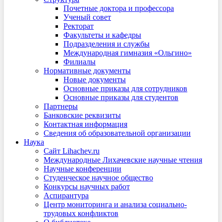
Почетные доктора и профессора
Ученый совет
Ректорат
Факультеты и кафедры
Подразделения и службы
Международная гимназия «Ольгино»
Филиалы
Нормативные документы
Новые документы
Основные приказы для сотрудников
Основные приказы для студентов
Партнеры
Банковские реквизиты
Контактная информация
Сведения об образовательной организации
Наука
Сайт Lihachev.ru
Международные Лихачевские научные чтения
Научные конференции
Студенческое научное общество
Конкурсы научных работ
Аспирантура
Центр мониторинга и анализа социально-
трудовых конфликтов