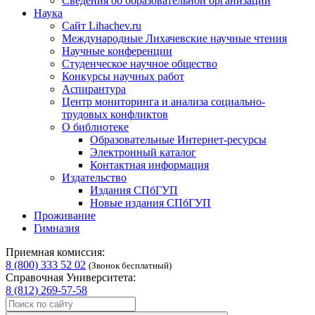
Сведения об образовательной организации
Наука
Сайт Lihachev.ru
Международные Лихачевские научные чтения
Научные конференции
Студенческое научное общество
Конкурсы научных работ
Аспирантура
Центр мониторинга и анализа социально-
трудовых конфликтов
О библиотеке
Образовательные Интернет-ресурсы
Электронный каталог
Контактная информация
Издательство
Издания СПбГУП
Новые издания СПбГУП
Проживание
Гимназия
Приемная комиссия:
8 (800) 333 52 02
(Звонок бесплатный)
Справочная Университета:
8 (812) 269-57-58