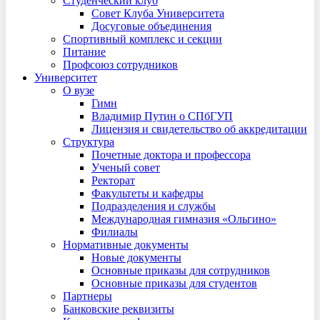
Студенческий клуб
Совет Клуба Университета
Досуговые объединения
Спортивный комплекс и секции
Питание
Профсоюз сотрудников
Университет
О вузе
Гимн
Владимир Путин о СПбГУП
Лицензия и свидетельство об аккредитации
Структура
Почетные доктора и профессора
Ученый совет
Ректорат
Факультеты и кафедры
Подразделения и службы
Международная гимназия «Ольгино»
Филиалы
Нормативные документы
Новые документы
Основные приказы для сотрудников
Основные приказы для студентов
Партнеры
Банковские реквизиты