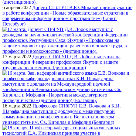
6 апреля 2022
Доцент СПбГУП В.Ю. Мокрый принял участие
в работе конференции «Новые образовательные стратегии в
современном информационном пространстве» (Санкт-
Петербург)
17 марта 2022
Доцент СПбГУП Д.В. Лобок выступил на
конференции Федерации профсоюзов Якутии о защите
трудовых прав женщин (дистанционно)
16 марта 2022
Профессора СПбГУП Е.В. Волкова и К.И.
Шарафадина выступили с докладом о межкультурной
коммуникации на конференции в Великотырновском
университете им. Св. Кирилла и Мефодия (Болгария)