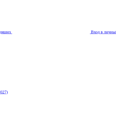
идящих
Вход в личны
027)