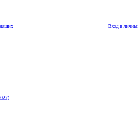
идящих
Вход в личны
027)