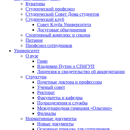
Кураторы
Студенческий профсоюз
Студенческий Совет Дома студентов
Студенческий клуб
Совет Клуба Университета
Досуговые объединения
Спортивный комплекс и секции
Питание
Профсоюз сотрудников
Университет
О вузе
Гимн
Владимир Путин о СПбГУП
Лицензия и свидетельство об аккредитации
Структура
Почетные доктора и профессора
Ученый совет
Ректорат
Факультеты и кафедры
Подразделения и службы
Международная гимназия «Ольгино»
Филиалы
Нормативные документы
Новые документы
Основные приказы для сотрудников