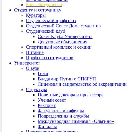
Блог абитуриента
Студенту и сотруднику
Кураторы
Студенческий профсоюз
Студенческий Совет Дома студентов
Студенческий клуб
Совет Клуба Университета
Досуговые объединения
Спортивный комплекс и секции
Питание
Профсоюз сотрудников
Университет
О вузе
Гимн
Владимир Путин о СПбГУП
Лицензия и свидетельство об аккредитации
Структура
Почетные доктора и профессора
Ученый совет
Ректорат
Факультеты и кафедры
Подразделения и службы
Международная гимназия «Ольгино»
Филиалы
Нормативные документы