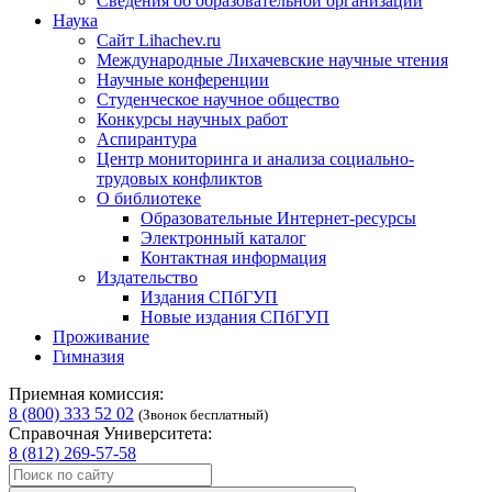
Сведения об образовательной организации
Наука
Сайт Lihachev.ru
Международные Лихачевские научные чтения
Научные конференции
Студенческое научное общество
Конкурсы научных работ
Аспирантура
Центр мониторинга и анализа социально-
трудовых конфликтов
О библиотеке
Образовательные Интернет-ресурсы
Электронный каталог
Контактная информация
Издательство
Издания СПбГУП
Новые издания СПбГУП
Проживание
Гимназия
Приемная комиссия:
8 (800) 333 52 02
(Звонок бесплатный)
Справочная Университета:
8 (812) 269-57-58