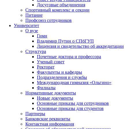
Досуговые объединения
Спортивный комплекс и секции
Питание
Профсоюз сотрудников
Университет
О вузе
Гимн
Владимир Путин о СПбГУП
Лицензия и свидетельство об аккредитации
Структура
Почетные доктора и профессора
Ученый совет
Ректорат
Факультеты и кафедры
Подразделения и службы
Международная гимназия «Ольгино»
Филиалы
Нормативные документы
Новые документы
Основные приказы для сотрудников
Основные приказы для студентов
Партнеры
Банковские реквизиты
Контактная информация