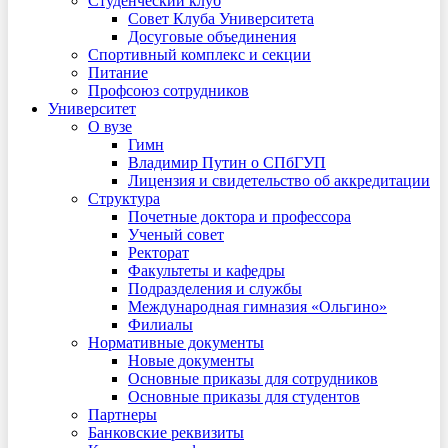
Студенческий клуб
Совет Клуба Университета
Досуговые объединения
Спортивный комплекс и секции
Питание
Профсоюз сотрудников
Университет
О вузе
Гимн
Владимир Путин о СПбГУП
Лицензия и свидетельство об аккредитации
Структура
Почетные доктора и профессора
Ученый совет
Ректорат
Факультеты и кафедры
Подразделения и службы
Международная гимназия «Ольгино»
Филиалы
Нормативные документы
Новые документы
Основные приказы для сотрудников
Основные приказы для студентов
Партнеры
Банковские реквизиты