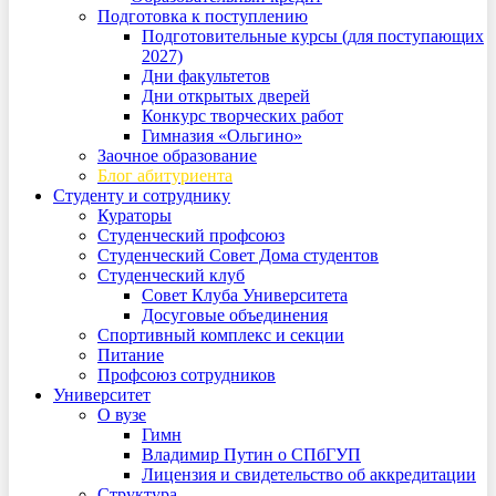
Подготовка к поступлению
Подготовительные курсы (для поступающих
2027)
Дни факультетов
Дни открытых дверей
Конкурс творческих работ
Гимназия «Ольгино»
Заочное образование
Блог абитуриента
Студенту и сотруднику
Кураторы
Студенческий профсоюз
Студенческий Совет Дома студентов
Студенческий клуб
Совет Клуба Университета
Досуговые объединения
Спортивный комплекс и секции
Питание
Профсоюз сотрудников
Университет
О вузе
Гимн
Владимир Путин о СПбГУП
Лицензия и свидетельство об аккредитации
Структура