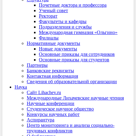
Почетные доктора и профессора
Ученый совет
Ректорат
Факультеты и кафедры
Подразделения и службы
Международная гимназия «Ольгино»
Филиалы
Нормативные документы
Новые документы
Основные приказы для сотрудников
Основные приказы для студентов
Партнеры
Банковские реквизиты
Контактная информация
Сведения об образовательной организации
Наука
Сайт Lihachev.ru
Международные Лихачевские научные чтения
Научные конференции
Студенческое научное общество
Конкурсы научных работ
Аспирантура
Центр мониторинга и анализа социально-
трудовых конфликтов