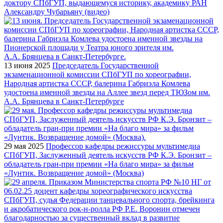
доктору СПбГУП, выдающемуся историку, академику РАН
Александру Чубарьяну (видео)
13 июня 2025
Председатель Государственной
экзаменационной комиссии СПбГУП по хореографии,
Народная артистка СССР, балерина Габриэла Комлева
удостоена именной звезды на Аллее звезд перед ТЮЗом им.
А.А. Брянцева в Санкт-Петербурге
29 мая 2025
Профессор кафедры режиссуры мультимедиа
СПбГУП, Заслуженный деятель искусств РФ К.Э. Бронзит –
обладатель гран-при премии «На благо мира» за фильм
«Лунтик. Возвращение домой» (Москва)