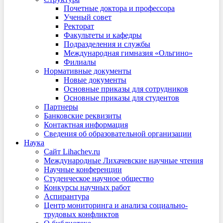
Почетные доктора и профессора
Ученый совет
Ректорат
Факультеты и кафедры
Подразделения и службы
Международная гимназия «Ольгино»
Филиалы
Нормативные документы
Новые документы
Основные приказы для сотрудников
Основные приказы для студентов
Партнеры
Банковские реквизиты
Контактная информация
Сведения об образовательной организации
Наука
Сайт Lihachev.ru
Международные Лихачевские научные чтения
Научные конференции
Студенческое научное общество
Конкурсы научных работ
Аспирантура
Центр мониторинга и анализа социально-
трудовых конфликтов