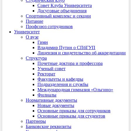
Студенческий клуб
Совет Клуба Университета
Досуговые объединения
Спортивный комплекс и секции
Питание
Профсоюз сотрудников
Университет
О вузе
Гимн
Владимир Путин о СПбГУП
Лицензия и свидетельство об аккредитации
Структура
Почетные доктора и профессора
Ученый совет
Ректорат
Факультеты и кафедры
Подразделения и службы
Международная гимназия «Ольгино»
Филиалы
Нормативные документы
Новые документы
Основные приказы для сотрудников
Основные приказы для студентов
Партнеры
Банковские реквизиты