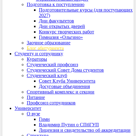
Подготовка к поступлению
Подготовительные курсы (для поступающих
2027)
Дни факультетов
Дни открытых дверей
Конкурс творческих работ
Гимназия «Ольгино»
Заочное образование
Блог абитуриента
Студенту и сотруднику
Кураторы
Студенческий профсоюз
Студенческий Совет Дома студентов
Студенческий клуб
Совет Клуба Университета
Досуговые объединения
Спортивный комплекс и секции
Питание
Профсоюз сотрудников
Университет
О вузе
Гимн
Владимир Путин о СПбГУП
Лицензия и свидетельство об аккредитации
Структура