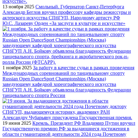
13 ноября 2025
Смольный. Губернатор Санкт-Петербурга
Александр Беглов вручил профессору кафедры режиссуры и
актерского искусства СПбГУП, Народному артисту РФ
Ю.С. Лазареву Орден «За заслуги в культуре и искусстве»
1 ноября 2025
За работу в качестве судьи в рамках проведения
Международных соревнований по танцевальному спорту
Russian Open DanceSport Championships (Москва)
заведующему кафедрой хореографического искусства
СПбГУП А.Н. Бойкову объявлена благодарность Федерации
танцевального спорта России
19 июня 2025
Кремль. Президент РФ Владимир Путин вручил
Государственную премию РФ за выдающиеся достижения в
области гуманитарной деятельности 2024 года Почетному