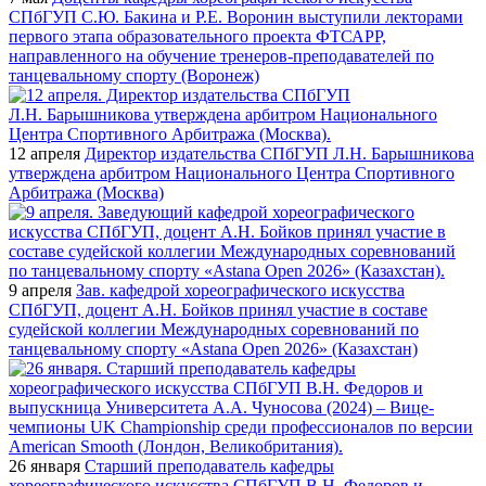
СПбГУП С.Ю. Бакина и Р.Е. Воронин выступили лекторами
первого этапа образовательного проекта ФТСАРР,
направленного на обучение тренеров-преподавателей по
танцевальному спорту (Воронеж)
12 апреля
Директор издательства СПбГУП Л.Н. Барышникова
утверждена арбитром Национального Центра Спортивного
Арбитража (Москва)
9 апреля
Зав. кафедрой хореографического искусства
СПбГУП, доцент А.Н. Бойков принял участие в составе
судейской коллегии Международных соревнований по
танцевальному спорту «Astana Open 2026» (Казахстан)
26 января
Старший преподаватель кафедры
хореографического искусства СПбГУП В.Н. Федоров и