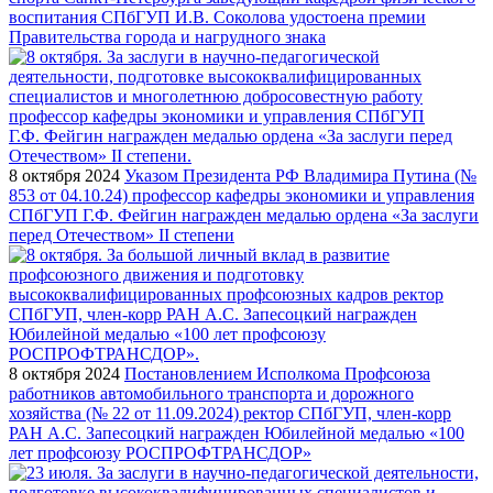
воспитания СПбГУП И.В. Соколова удостоена премии
Правительства города и нагрудного знака
8 октября 2024
Указом Президента РФ Владимира Путина (№
853 от 04.10.24) профессор кафедры экономики и управления
СПбГУП Г.Ф. Фейгин награжден медалью ордена «За заслуги
перед Отечеством» II степени
8 октября 2024
Постановлением Исполкома Профсоюза
работников автомобильного транспорта и дорожного
хозяйства (№ 22 от 11.09.2024) ректор СПбГУП, член-корр
РАН А.С. Запесоцкий награжден Юбилейной медалью «100
лет профсоюзу РОСПРОФТРАНСДОР»