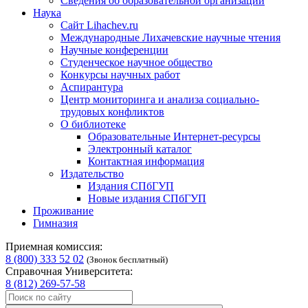
Сведения об образовательной организации
Наука
Сайт Lihachev.ru
Международные Лихачевские научные чтения
Научные конференции
Студенческое научное общество
Конкурсы научных работ
Аспирантура
Центр мониторинга и анализа социально-
трудовых конфликтов
О библиотеке
Образовательные Интернет-ресурсы
Электронный каталог
Контактная информация
Издательство
Издания СПбГУП
Новые издания СПбГУП
Проживание
Гимназия
Приемная комиссия:
8 (800) 333 52 02
(Звонок бесплатный)
Справочная Университета:
8 (812) 269-57-58