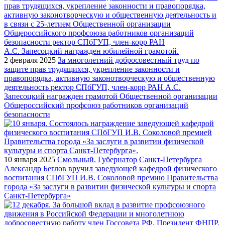
2 февраля 2025
За многолетний добросовестный труд по
защите прав трудящихся, укрепление законности и
правопорядка, активную законотворческую и общественную
деятельность ректор СПбГУП, член-корр РАН А.С.
Запесоцкий награжден грамотой Общественной организации
Общероссийский профсоюз работников организаций
безопасности
10 января 2025
Смольный. Губернатор Санкт-Петербурга
Александр Беглов вручил заведующей кафедрой физического
воспитания СПбГУП И.В. Соколовой премию Правительства
города «За заслуги в развитии физической культуры и спорта
Санкт-Петербурга»