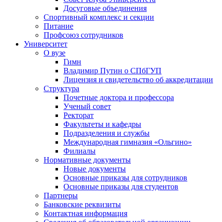
Досуговые объединения
Спортивный комплекс и секции
Питание
Профсоюз сотрудников
Университет
О вузе
Гимн
Владимир Путин о СПбГУП
Лицензия и свидетельство об аккредитации
Структура
Почетные доктора и профессора
Ученый совет
Ректорат
Факультеты и кафедры
Подразделения и службы
Международная гимназия «Ольгино»
Филиалы
Нормативные документы
Новые документы
Основные приказы для сотрудников
Основные приказы для студентов
Партнеры
Банковские реквизиты
Контактная информация