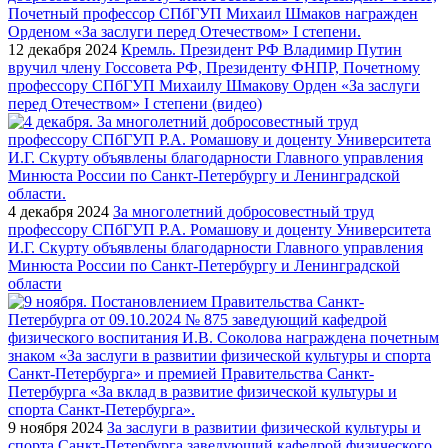
12 декабря 2024
Кремль. Президент РФ Владимир Путин
вручил члену Госсовета РФ, Президенту ФНПР, Почетному
профессору СПбГУП Михаилу Шмакову Орден «За заслуги
перед Отечеством» I степени (видео)
4 декабря 2024
За многолетний добросовестный труд
профессору СПбГУП Р.А. Ромашову и доценту Университета
И.Г. Скурту объявлены благодарности Главного управления
Минюста России по Санкт-Петербургу и Ленинградской
области
9 ноября 2024
За заслуги в развитии физической культуры и
спорта Санкт-Петербурга заведующий кафедрой физического