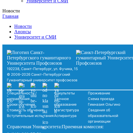
Университет и СМИ
Новости
Главная
Новости
Анонсы
Университет и СМИ
192238, Санкт-Петербург, ул. Фучика, 15
© 2006–2026 Санкт-Петербургский
Гуманитарный университет профсоюзов
Специальности /
Факультеты
Проживание
направления
Заочное
Схема проезда
Сроки обучения
образование
Гимназия Ольгино
Стоимость обучения
Магистратура
Сведения об
Вступительные испытания
Аспирантура
образовательной
организации
Справочная Университета:
Приемная комиссия: