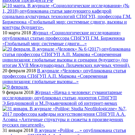
выборов Президента РФ
10 марта 2018
Журнал «Социологические исследования»
опубликовал статью профессора СПбГУП Г.М. Бирженюка
«Глобальный мир: системные сдвиги…»
20 февраля 2018
В журнале «Человек» опубликована статья
профессора СПбГУП А.П. Маркова «Современная
цивилизация: глобальные вызовы...»
9 февраля 2018
Журнал «Наука о человеке: гуманитарные
исследования» опубликовал статью доцентов СПбГУП
Э.Бердниковой и М.Лукьянчиковой об интернет-мемах
31 января 2018
В журнале «Polilog …» опубликована статья