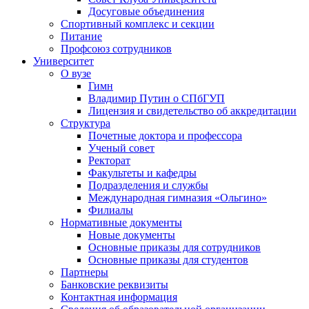
Досуговые объединения
Спортивный комплекс и секции
Питание
Профсоюз сотрудников
Университет
О вузе
Гимн
Владимир Путин о СПбГУП
Лицензия и свидетельство об аккредитации
Структура
Почетные доктора и профессора
Ученый совет
Ректорат
Факультеты и кафедры
Подразделения и службы
Международная гимназия «Ольгино»
Филиалы
Нормативные документы
Новые документы
Основные приказы для сотрудников
Основные приказы для студентов
Партнеры
Банковские реквизиты
Контактная информация