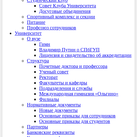
Студенческий клуб
Совет Клуба Университета
Досуговые объединения
Спортивный комплекс и секции
Питание
Профсоюз сотрудников
Университет
О вузе
Гимн
Владимир Путин о СПбГУП
Лицензия и свидетельство об аккредитации
Структура
Почетные доктора и профессора
Ученый совет
Ректорат
Факультеты и кафедры
Подразделения и службы
Международная гимназия «Ольгино»
Филиалы
Нормативные документы
Новые документы
Основные приказы для сотрудников
Основные приказы для студентов
Партнеры
Банковские реквизиты