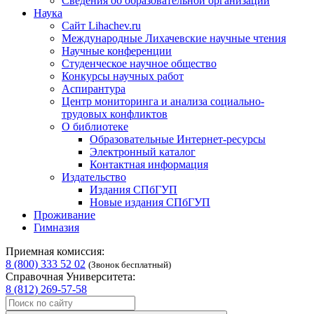
Сведения об образовательной организации
Наука
Сайт Lihachev.ru
Международные Лихачевские научные чтения
Научные конференции
Студенческое научное общество
Конкурсы научных работ
Аспирантура
Центр мониторинга и анализа социально-
трудовых конфликтов
О библиотеке
Образовательные Интернет-ресурсы
Электронный каталог
Контактная информация
Издательство
Издания СПбГУП
Новые издания СПбГУП
Проживание
Гимназия
Приемная комиссия:
8 (800) 333 52 02
(Звонок бесплатный)
Справочная Университета:
8 (812) 269-57-58