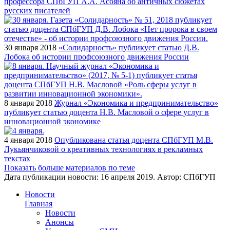
профессора СПбГУП А.А. Асояна об античных сюжетах
русских писателей
30 января 2018
«Солидарность» публикует статью Д.В.
Лобока об истории профсоюзного движения России
8 января 2018
Журнал «Экономика и предпринимательство»
публикует статью доцента Н.В. Масловой о сфере услуг в
инновационной экономике
4 января 2018
Опубликована статья доцента СПбГУП М.В.
Лукьянчиковой о креативных технологиях в рекламных
текстах
Показать больше материалов по теме
Дата публикации новости:
16 апреля 2019
. Автор:
СПбГУП
Новости
Главная
Новости
Анонсы