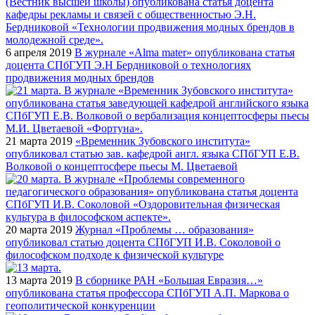
6 апреля 2019
В журнале «Alma mater» опубликована статья
доцента СПбГУП Э.Н Бердниковой о технологиях
продвижения модных брендов
21 марта 2019
«Временник Зубовского института»
опубликовал статью зав. кафедрой англ. языка СПбГУП Е.В.
Волковой о концептосфере пьесы М. Цветаевой
20 марта 2019
Журнал «Проблемы … образования»
опубликовал статью доцента СПбГУП И.В. Соколовой о
философском подходе к физической культуре
13 марта 2019
В сборнике РАН «Большая Евразия…»
опубликована статья профессора СПбГУП А.П. Маркова о
геополитической конкуренции