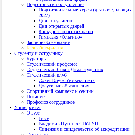
Подготовка к поступлению
Подготовительные курсы (для поступающих
2027)
Дни факультетов
Дни открытых дверей
Конкурс творческих работ
Гимназия «Ольгино»
Заочное образование
Блог абитуриента
Студенту и сотруднику
Кураторы
Студенческий профсоюз
Студенческий Совет Дома студентов
Студенческий клуб
Совет Клуба Университета
Досуговые объединения
Спортивный комплекс и секции
Питание
Профсоюз сотрудников
Университет
О вузе
Гимн
Владимир Путин о СПбГУП
Лицензия и свидетельство об аккредитации
Структура