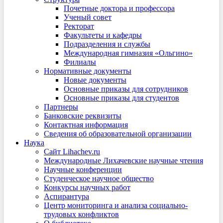
Почетные доктора и профессора
Ученый совет
Ректорат
Факультеты и кафедры
Подразделения и службы
Международная гимназия «Ольгино»
Филиалы
Нормативные документы
Новые документы
Основные приказы для сотрудников
Основные приказы для студентов
Партнеры
Банковские реквизиты
Контактная информация
Сведения об образовательной организации
Наука
Сайт Lihachev.ru
Международные Лихачевские научные чтения
Научные конференции
Студенческое научное общество
Конкурсы научных работ
Аспирантура
Центр мониторинга и анализа социально-
трудовых конфликтов