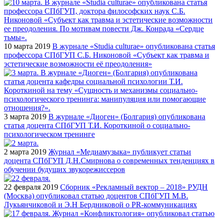
10 марта 2019
В журнале «Studia culturae» опубликована статья
профессора СПбГУП С.Б. Никоновой «Субъект как травма и
эстетические возможности её преодоления»
3 марта 2019
В журнале «Диоген» (Болгария) опубликована
статья доцента СПбГУП Т.И. Короткиной о социально-
психологическом тренинге
2 марта 2019
Журнал «Медиамузыка» публикует статьи
доцента СПбГУП Д.Н.Смирнова о современных тенденциях в
обучении будущих звукорежиссеров
22 февраля 2019
Сборник «Рекламный вектор – 2018» РУДН
(Москва) опубликовал статью доцентов СПбГУП М.В.
Лукьянчиковой и Э.Н Бердниковой о PR-коммуникациях