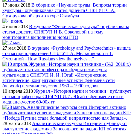
17 июня 2018
В сборнике «Научные труды. Вопросы теории
культуры» опубликована статья доцента СПбГУП С.А.
Сухорукова об архитектуре Стамбула
4 июня 2018
В журнале "Физическая культура" опубликована
статья доцента СПбГУП И.В. Соколовой на тему
мониторинга выполнения норм ГТО
27 мая 2018
В журнале «Psychology and Psychotechnics» вышла
статья преподавателей СПбГУП А. Мельниковой и Т.
Смолиной «How Russians view themselves…"
10 апреля 2018
Журнал «История науки и техники» публикует
статью профессора СПбГУП И.И. Югай о феномене сети в
медиаискусстве 60-90х гг.
28 марта 2018
Аналитические ресурсы Интернет публикуют
выступление академика Запесоцкого на радио КП об итогах