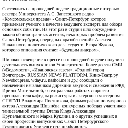
Состоялись на прошедшей неделе традиционные интервью
ректора Университета А.С. Запесоцкого радио
«Комсомольская правда» - Санкт-Петербург, которое
привлекает ученого в качестве ведущего эксперта для обзора
основных событий. На этот раз в студии шло обсуждение
закона об иностранных агентах, некоторых проблем развития
Санкт-Петербурга, очередных «разоблачений» Алексея
Навального, политического дела студента Егора Жукова,
которого оппозиция считает «будущим лидером».
Широкое освещение в прессе на прошедшей неделе получила
деятельность выпускников Университета. Более десяти СМИ
(«Ведомости», «Ивановская газета». «Родной город
Волгоград», RUSSIAN NEWS PLATFORM, Кино-Театр.ру,
Newsbot.press, wday.ru, nashol.me и др.) сообщили о
назначении начальником дирекции закупок и снабжения РЖД
Ирины Митичкиной, о театральных работах старшего
преподавателя кафедры режиссуры и актерского мастерства
СПбГУП Владимира Постникова, фильмографии популярного
актера Александра Шпынёва, конкурсных победах участников
танцевальной группы Drama Kings Александра
Крупельницкого и Марка Куклина и о других успешных в
своей профессии выпускниках Санкт-Петербургского
Гуманитарного Университета профсоюзов.