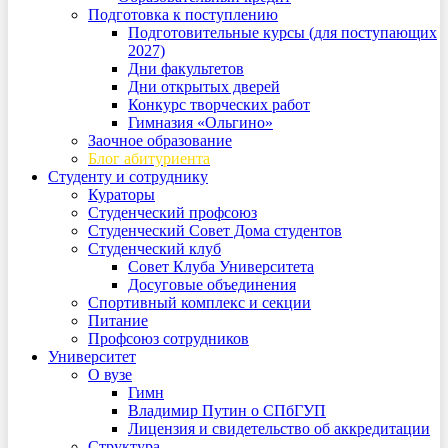
Подготовка к поступлению
Подготовительные курсы (для поступающих
2027)
Дни факультетов
Дни открытых дверей
Конкурс творческих работ
Гимназия «Ольгино»
Заочное образование
Блог абитуриента
Студенту и сотруднику
Кураторы
Студенческий профсоюз
Студенческий Совет Дома студентов
Студенческий клуб
Совет Клуба Университета
Досуговые объединения
Спортивный комплекс и секции
Питание
Профсоюз сотрудников
Университет
О вузе
Гимн
Владимир Путин о СПбГУП
Лицензия и свидетельство об аккредитации
Структура