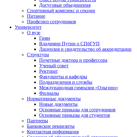
Досуговые объединения
Спортивный комплекс и секции
Питание
Профсоюз сотрудников
Университет
О вузе
Гимн
Владимир Путин о СПбГУП
Лицензия и свидетельство об аккредитации
Структура
Почетные доктора и профессора
Ученый совет
Ректорат
Факультеты и кафедры
Подразделения и службы
Международная гимназия «Ольгино»
Филиалы
Нормативные документы
Новые документы
Основные приказы для сотрудников
Основные приказы для студентов
Партнеры
Банковские реквизиты
Контактная информация