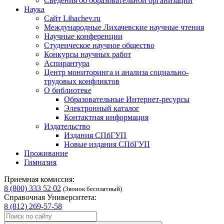
Сведения об образовательной организации
Наука
Сайт Lihachev.ru
Международные Лихачевские научные чтения
Научные конференции
Студенческое научное общество
Конкурсы научных работ
Аспирантура
Центр мониторинга и анализа социально-
трудовых конфликтов
О библиотеке
Образовательные Интернет-ресурсы
Электронный каталог
Контактная информация
Издательство
Издания СПбГУП
Новые издания СПбГУП
Проживание
Гимназия
Приемная комиссия:
8 (800) 333 52 02
(Звонок бесплатный)
Справочная Университета:
8 (812) 269-57-58