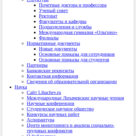
Почетные доктора и профессора
Ученый совет
Ректорат
Факультеты и кафедры
Подразделения и службы
Международная гимназия «Ольгино»
Филиалы
Нормативные документы
Новые документы
Основные приказы для сотрудников
Основные приказы для студентов
Партнеры
Банковские реквизиты
Контактная информация
Сведения об образовательной организации
Наука
Сайт Lihachev.ru
Международные Лихачевские научные чтения
Научные конференции
Студенческое научное общество
Конкурсы научных работ
Аспирантура
Центр мониторинга и анализа социально-
трудовых конфликтов