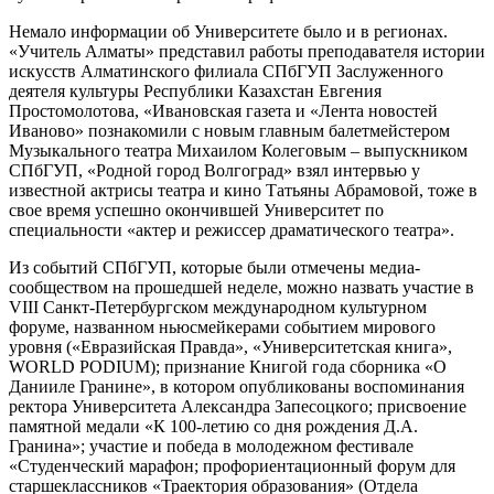
Немало информации об Университете было и в регионах.
«Учитель Алматы» представил работы преподавателя истории
искусств Алматинского филиала СПбГУП Заслуженного
деятеля культуры Республики Казахстан Евгения
Простомолотова, «Ивановская газета и «Лента новостей
Иваново» познакомили с новым главным балетмейстером
Музыкального театра Михаилом Колеговым – выпускником
СПбГУП, «Родной город Волгоград» взял интервью у
известной актрисы театра и кино Татьяны Абрамовой, тоже в
свое время успешно окончившей Университет по
специальности «актер и режиссер драматического театра».
Из событий СПбГУП, которые были отмечены медиа-
сообществом на прошедшей неделе, можно назвать участие в
VIII Санкт-Петербургском международном культурном
форуме, названном ньюсмейкерами событием мирового
уровня («Евразийская Правда», «Университетская книга»,
WORLD PODIUM); признание Книгой года сборника «О
Данииле Гранине», в котором опубликованы воспоминания
ректора Университета Александра Запесоцкого; присвоение
памятной медали «К 100-летию со дня рождения Д.А.
Гранина»; участие и победа в молодежном фестивале
«Студенческий марафон; профориентационный форум для
старшеклассников «Траектория образования» (Отдела