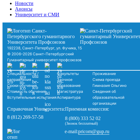
Новости
Анонсы
Университет и СМИ
192238, Санкт-Петербург, ул. Фучика, 15
© 2006–2026 Санкт-Петербургский
Гуманитарный университет профсоюзов
Специальности /
Факультеты
Проживание
направления
Заочное
Схема проезда
Сроки обучения
образование
Гимназия Ольгино
Стоимость обучения
Магистратура
Сведения об
Вступительные испытания
Аспирантура
образовательной
организации
Справочная Университета:
Приемная комиссия:
8 (812) 269-57-58
8 (800) 333 52 02
(Звонок бесплатный)
pricom@gup.ru
e-mail: