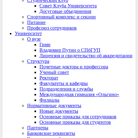
Студенческий клуб
Совет Клуба Университета
Досуговые объединения
Спортивный комплекс и секции
Питание
Профсоюз сотрудников
Университет
О вузе
Гимн
Владимир Путин о СПбГУП
Лицензия и свидетельство об аккредитации
Структура
Почетные доктора и профессора
Ученый совет
Ректорат
Факультеты и кафедры
Подразделения и службы
Международная гимназия «Ольгино»
Филиалы
Нормативные документы
Новые документы
Основные приказы для сотрудников
Основные приказы для студентов
Партнеры
Банковские реквизиты