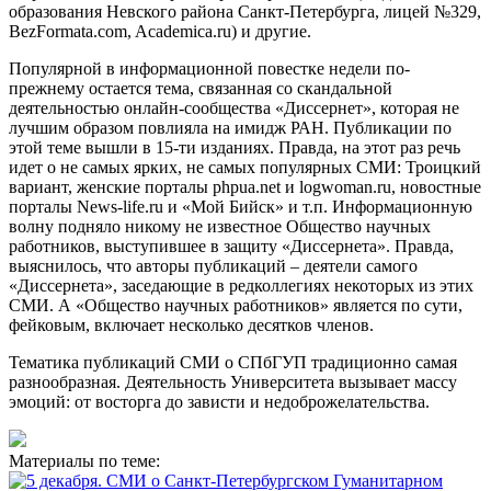
образования Невского района Санкт-Петербурга, лицей №329,
BezFormata.com, Academica.ru) и другие.
Популярной в информационной повестке недели по-
прежнему остается тема, связанная со скандальной
деятельностью онлайн-сообщества «Диссернет», которая не
лучшим образом повлияла на имидж РАН. Публикации по
этой теме вышли в 15-ти изданиях. Правда, на этот раз речь
идет о не самых ярких, не самых популярных СМИ: Троицкий
вариант, женские порталы phpua.net и logwoman.ru, новостные
порталы News-life.ru и «Мой Бийск» и т.п. Информационную
волну подняло никому не известное Общество научных
работников, выступившее в защиту «Диссернета». Правда,
выяснилось, что авторы публикаций – деятели самого
«Диссернета», заседающие в редколлегиях некоторых из этих
СМИ. А «Общество научных работников» является по сути,
фейковым, включает несколько десятков членов.
Тематика публикаций СМИ о СПбГУП традиционно самая
разнообразная. Деятельность Университета вызывает массу
эмоций: от восторга до зависти и недоброжелательства.
Материалы по теме: