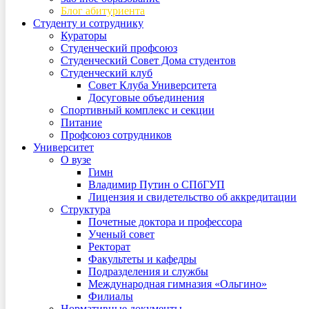
Блог абитуриента
Студенту и сотруднику
Кураторы
Студенческий профсоюз
Студенческий Совет Дома студентов
Студенческий клуб
Совет Клуба Университета
Досуговые объединения
Спортивный комплекс и секции
Питание
Профсоюз сотрудников
Университет
О вузе
Гимн
Владимир Путин о СПбГУП
Лицензия и свидетельство об аккредитации
Структура
Почетные доктора и профессора
Ученый совет
Ректорат
Факультеты и кафедры
Подразделения и службы
Международная гимназия «Ольгино»
Филиалы
Нормативные документы