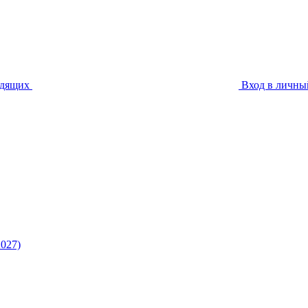
идящих
Вход в личны
027)