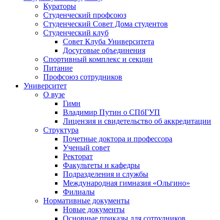
Кураторы
Студенческий профсоюз
Студенческий Совет Дома студентов
Студенческий клуб
Совет Клуба Университета
Досуговые объединения
Спортивный комплекс и секции
Питание
Профсоюз сотрудников
Университет
О вузе
Гимн
Владимир Путин о СПбГУП
Лицензия и свидетельство об аккредитации
Структура
Почетные доктора и профессора
Ученый совет
Ректорат
Факультеты и кафедры
Подразделения и службы
Международная гимназия «Ольгино»
Филиалы
Нормативные документы
Новые документы
Основные приказы для сотрудников