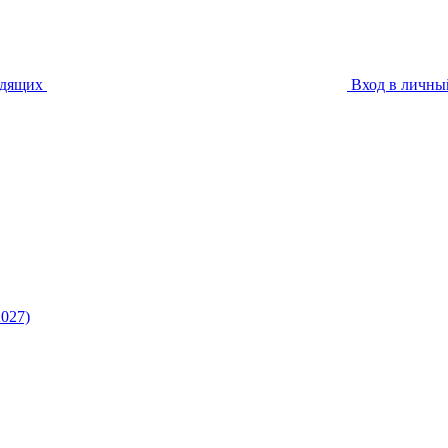
идящих
Вход в личны
027)