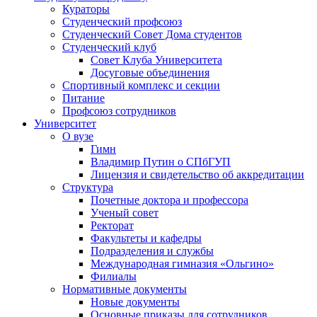
Кураторы
Студенческий профсоюз
Студенческий Совет Дома студентов
Студенческий клуб
Совет Клуба Университета
Досуговые объединения
Спортивный комплекс и секции
Питание
Профсоюз сотрудников
Университет
О вузе
Гимн
Владимир Путин о СПбГУП
Лицензия и свидетельство об аккредитации
Структура
Почетные доктора и профессора
Ученый совет
Ректорат
Факультеты и кафедры
Подразделения и службы
Международная гимназия «Ольгино»
Филиалы
Нормативные документы
Новые документы
Основные приказы для сотрудников