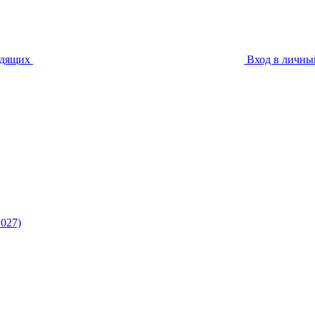
идящих
Вход в личны
027)