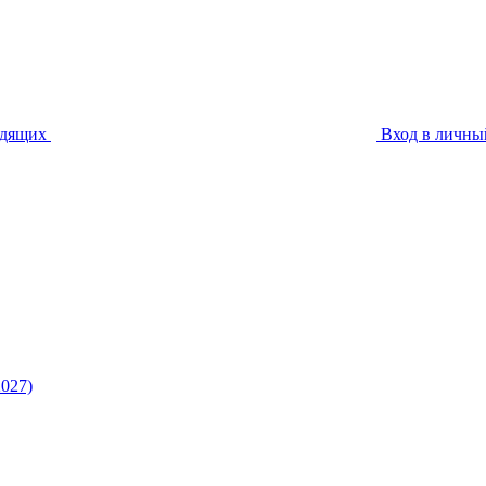
идящих
Вход в личны
027)