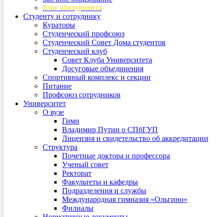
Блог абитуриента
Студенту и сотруднику
Кураторы
Студенческий профсоюз
Студенческий Совет Дома студентов
Студенческий клуб
Совет Клуба Университета
Досуговые объединения
Спортивный комплекс и секции
Питание
Профсоюз сотрудников
Университет
О вузе
Гимн
Владимир Путин о СПбГУП
Лицензия и свидетельство об аккредитации
Структура
Почетные доктора и профессора
Ученый совет
Ректорат
Факультеты и кафедры
Подразделения и службы
Международная гимназия «Ольгино»
Филиалы
Нормативные документы