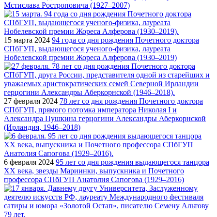
Мстислава Ростроповича (1927–2007)
15 марта 2024
94 года со дня рождения Почетного доктора
СПбГУП, выдающегося ученого-физика, лауреата
Нобелевской премии Жореса Алферова (1930–2019)
27 февраля 2024
78 лет со дня рождения Почетного доктора
СПбГУП, прямого потомка императора Николая I и
Александра Пушкина герцогини Александры Аберкорнской
(Ирландия, 1946–2018)
6 февраля 2024
95 лет со дня рождения выдающегося танцора
XX века, звезды Мариинки, выпускника и Почетного
профессора СПбГУП Анатолия Сапогова (1929–2016)