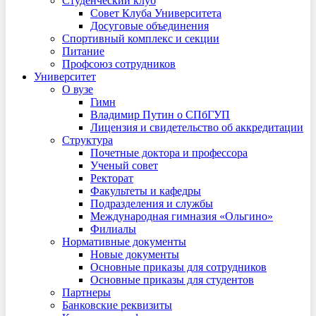
Студенческий клуб
Совет Клуба Университета
Досуговые объединения
Спортивный комплекс и секции
Питание
Профсоюз сотрудников
Университет
О вузе
Гимн
Владимир Путин о СПбГУП
Лицензия и свидетельство об аккредитации
Структура
Почетные доктора и профессора
Ученый совет
Ректорат
Факультеты и кафедры
Подразделения и службы
Международная гимназия «Ольгино»
Филиалы
Нормативные документы
Новые документы
Основные приказы для сотрудников
Основные приказы для студентов
Партнеры
Банковские реквизиты