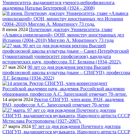
Университета, выдающегося ученого-нейрофизиолога,
академика Натальи Бехтеревой (1924 – 2008)
8 июня 2024
Почетному доктору Университета, главе
«Альянса цивилизаций» ООН, министру иностранных дел
Испании (2004–2010) Мигелю А. Моратиносу 73 года
27 мая 2024
90 лет со дня рождения ректора Высшей
профсоюзной школы культуры (ныне – СПбГУП), профессора
Л.Г. Белкина (1934–2022)
14 апреля 2024
Ректор СПбГУП, член-корр. РАН, академик
РАО, профессор А.С. Запесоцкий отмечает 70-летие
27 марта 2024
97 лет со дня рождения Почетного доктора
СПбГУП, выдающегося музыканта, Народного артиста СССР