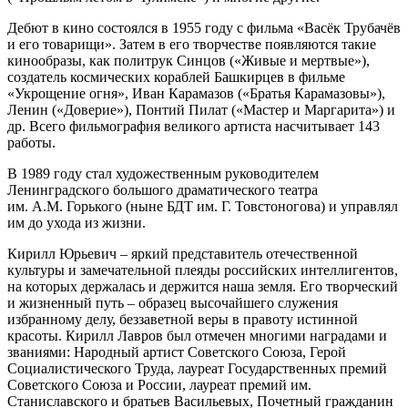
Дебют в кино состоялся в 1955 году с фильма «Васёк Трубачёв
и его товарищи». Затем в его творчестве появляются такие
кинообразы, как политрук Синцов («Живые и мертвые»),
создатель космических кораблей Башкирцев в фильме
«Укрощение огня», Иван Карамазов («Братья Карамазовы»),
Ленин («Доверие»), Понтий Пилат («Мастер и Маргарита») и
др. Всего фильмография великого артиста насчитывает 143
работы.
В 1989 году стал художественным руководителем
Ленинградского большого драматического театра
им. А.М. Горького (ныне БДТ им. Г. Товстоногова) и управлял
им до ухода из жизни.
Кирилл Юрьевич – яркий представитель отечественной
культуры и замечательной плеяды российских интеллигентов,
на которых держалась и держится наша земля. Его творческий
и жизненный путь – образец высочайшего служения
избранному делу, беззаветной веры в правоту истинной
красоты. Кирилл Лавров был отмечен многими наградами и
званиями: Народный артист Советского Союза, Герой
Социалистического Труда, лауреат Государственных премий
Советского Союза и России, лауреат премий им.
Станиславского и братьев Васильевых, Почетный гражданин