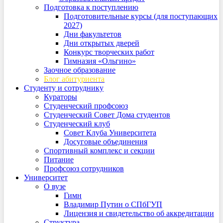
Подготовка к поступлению
Подготовительные курсы (для поступающих
2027)
Дни факультетов
Дни открытых дверей
Конкурс творческих работ
Гимназия «Ольгино»
Заочное образование
Блог абитуриента
Студенту и сотруднику
Кураторы
Студенческий профсоюз
Студенческий Совет Дома студентов
Студенческий клуб
Совет Клуба Университета
Досуговые объединения
Спортивный комплекс и секции
Питание
Профсоюз сотрудников
Университет
О вузе
Гимн
Владимир Путин о СПбГУП
Лицензия и свидетельство об аккредитации
Структура