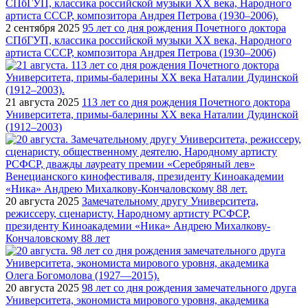
2 сентября 2025
95 лет со дня рождения Почетного доктора
СПбГУП, классика российской музыки ХХ века, Народного
артиста СССР, композитора Андрея Петрова (1930–2006)
21 августа 2025
113 лет со дня рождения Почетного доктора
Университета, примы-балерины XX века Наталии Дудинской
(1912–2003)
20 августа 2025
Замечательному другу Университета,
режиссеру, сценаристу, Народному артисту РСФСР,
президенту Киноакадемии «Ника» Андрею Михалкову-
Кончаловскому 88 лет
20 августа 2025
98 лет со дня рождения замечательного друга
Университета, экономиста мирового уровня, академика