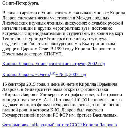
Санкт-Петербурга.
Великого артиста с Университетом связывало многое: Кирилл
Лавров систематически участвовал в Международных
Лихачевских научных чтениях, дискуссиях о судьбах русской
интеллигенции и других мероприятиях вуза, постоянно
встречался с преподавателями и студентами, выходил на корт
Теннисного турнира «Университетский дуэт», вручал
студенческие билеты первокурсникам в Екатерининском
дворце в Царском Селе. В 1999 году Кирилл Лавров стал
Почетным доктором СПбГУП.
Кирилл Лавров. Университетские встречи, 2002 год
UM
Кирилл Лавров. «Очень
» № 4, 2007 год
15 сентября 2015 года, в день 90-летия Кирилла Юрьевича
Лаврова, в Университете была открыта фотовыставка
«Кирилл Лавров в Университете профсоюзов», в Театрально-
концертном зале им. А.П. Петрова СПбГУП состоялся показ
художественного фильма «Укрощение огня», за исполнение
главной роли в котором К.Ю. Лавров был удостоен
Государственной премии РСФСР им. братьев Васильевых.
Фотовыставка «Народный артист СССР Кирилл Лавров в