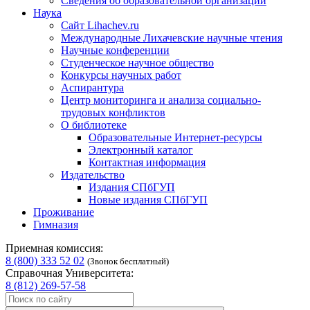
Сведения об образовательной организации
Наука
Сайт Lihachev.ru
Международные Лихачевские научные чтения
Научные конференции
Студенческое научное общество
Конкурсы научных работ
Аспирантура
Центр мониторинга и анализа социально-
трудовых конфликтов
О библиотеке
Образовательные Интернет-ресурсы
Электронный каталог
Контактная информация
Издательство
Издания СПбГУП
Новые издания СПбГУП
Проживание
Гимназия
Приемная комиссия:
8 (800) 333 52 02
(Звонок бесплатный)
Справочная Университета:
8 (812) 269-57-58