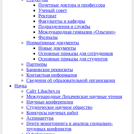
Почетные доктора и профессора
Ученый совет
Ректорат
Факультеты и кафедры
Подразделения и службы
Международная гимназия «Ольгино»
Филиалы
Нормативные документы
Новые документы
Основные приказы для сотрудников
Основные приказы для студентов
Партнеры
Банковские реквизиты
Контактная информация
Сведения об образовательной организации
Наука
Сайт Lihachev.ru
Международные Лихачевские научные чтения
Научные конференции
Студенческое научное общество
Конкурсы научных работ
Аспирантура
Центр мониторинга и анализа социально-
трудовых конфликтов