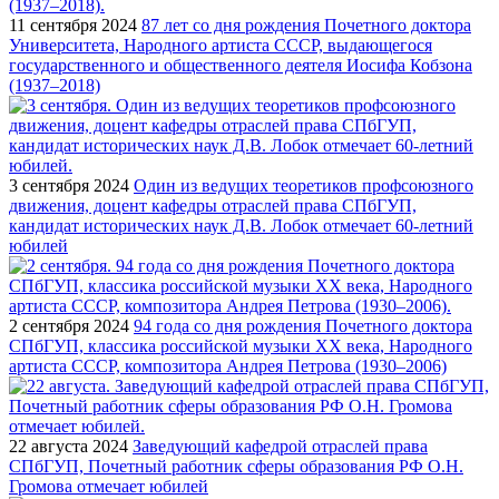
11 сентября 2024
87 лет со дня рождения Почетного доктора
Университета, Народного артиста СССР, выдающегося
государственного и общественного деятеля Иосифа Кобзона
(1937–2018)
3 сентября 2024
Один из ведущих теоретиков профсоюзного
движения, доцент кафедры отраслей права СПбГУП,
кандидат исторических наук Д.В. Лобок отмечает 60-летний
юбилей
2 сентября 2024
94 года со дня рождения Почетного доктора
СПбГУП, классика российской музыки ХХ века, Народного
артиста СССР, композитора Андрея Петрова (1930–2006)
22 августа 2024
Заведующий кафедрой отраслей права
СПбГУП, Почетный работник сферы образования РФ О.Н.
Громова отмечает юбилей