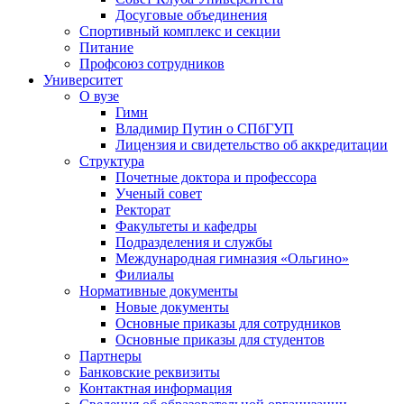
Досуговые объединения
Спортивный комплекс и секции
Питание
Профсоюз сотрудников
Университет
О вузе
Гимн
Владимир Путин о СПбГУП
Лицензия и свидетельство об аккредитации
Структура
Почетные доктора и профессора
Ученый совет
Ректорат
Факультеты и кафедры
Подразделения и службы
Международная гимназия «Ольгино»
Филиалы
Нормативные документы
Новые документы
Основные приказы для сотрудников
Основные приказы для студентов
Партнеры
Банковские реквизиты
Контактная информация