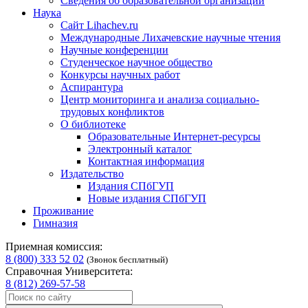
Сведения об образовательной организации
Наука
Сайт Lihachev.ru
Международные Лихачевские научные чтения
Научные конференции
Студенческое научное общество
Конкурсы научных работ
Аспирантура
Центр мониторинга и анализа социально-
трудовых конфликтов
О библиотеке
Образовательные Интернет-ресурсы
Электронный каталог
Контактная информация
Издательство
Издания СПбГУП
Новые издания СПбГУП
Проживание
Гимназия
Приемная комиссия:
8 (800) 333 52 02
(Звонок бесплатный)
Справочная Университета:
8 (812) 269-57-58