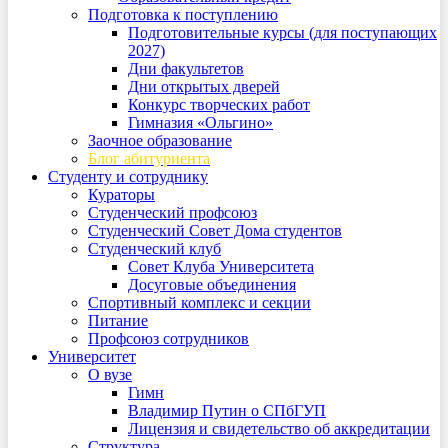
Подготовка к поступлению
Подготовительные курсы (для поступающих
2027)
Дни факультетов
Дни открытых дверей
Конкурс творческих работ
Гимназия «Ольгино»
Заочное образование
Блог абитуриента
Студенту и сотруднику
Кураторы
Студенческий профсоюз
Студенческий Совет Дома студентов
Студенческий клуб
Совет Клуба Университета
Досуговые объединения
Спортивный комплекс и секции
Питание
Профсоюз сотрудников
Университет
О вузе
Гимн
Владимир Путин о СПбГУП
Лицензия и свидетельство об аккредитации
Структура