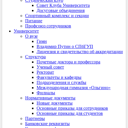
Студенческий клуб
Совет Клуба Университета
Досуговые объединения
Спортивный комплекс и секции
Питание
Профсоюз сотрудников
Университет
О вузе
Гимн
Владимир Путин о СПбГУП
Лицензия и свидетельство об аккредитации
Структура
Почетные доктора и профессора
Ученый совет
Ректорат
Факультеты и кафедры
Подразделения и службы
Международная гимназия «Ольгино»
Филиалы
Нормативные документы
Новые документы
Основные приказы для сотрудников
Основные приказы для студентов
Партнеры
Банковские реквизиты