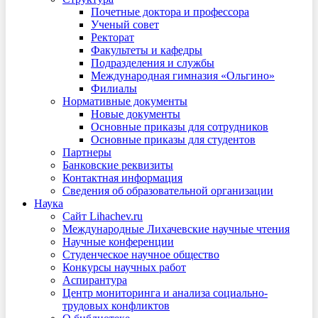
Почетные доктора и профессора
Ученый совет
Ректорат
Факультеты и кафедры
Подразделения и службы
Международная гимназия «Ольгино»
Филиалы
Нормативные документы
Новые документы
Основные приказы для сотрудников
Основные приказы для студентов
Партнеры
Банковские реквизиты
Контактная информация
Сведения об образовательной организации
Наука
Сайт Lihachev.ru
Международные Лихачевские научные чтения
Научные конференции
Студенческое научное общество
Конкурсы научных работ
Аспирантура
Центр мониторинга и анализа социально-
трудовых конфликтов