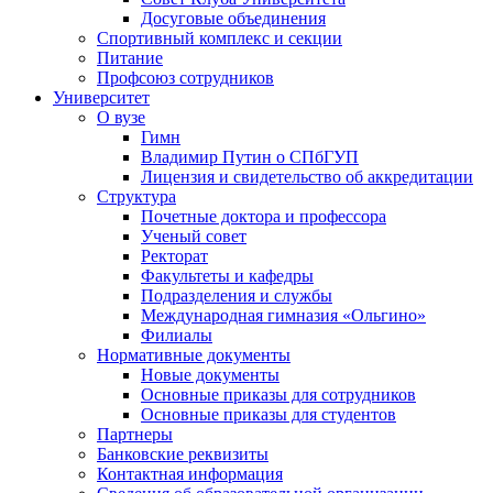
Досуговые объединения
Спортивный комплекс и секции
Питание
Профсоюз сотрудников
Университет
О вузе
Гимн
Владимир Путин о СПбГУП
Лицензия и свидетельство об аккредитации
Структура
Почетные доктора и профессора
Ученый совет
Ректорат
Факультеты и кафедры
Подразделения и службы
Международная гимназия «Ольгино»
Филиалы
Нормативные документы
Новые документы
Основные приказы для сотрудников
Основные приказы для студентов
Партнеры
Банковские реквизиты
Контактная информация