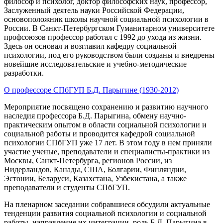
философ и психолог, доктор философских наук, профессор,
Заслуженный деятель науки Российской Федерации,
основоположник школы научной социальной психологии в
России. В Санкт-Петербургском Гуманитарном университете
профсоюзов профессор работал с 1992 до ухода из жизни.
Здесь он основал и возглавил кафедру социальной
психологии, под его руководством были созданы и внедрены
новейшие исследовательские и учебно-методические
разработки.
О профессоре СПбГУП Б.Д. Парыгине (1930-2012)
Мероприятие посвящено сохранению и развитию научного
наследия профессора Б.Д. Парыгина, обмену научно-
практическим опытом в области социальной психологии и
социальной работы и проводится кафедрой социальной
психологии СПбГУП уже 17 лет. В этом году в нем приняли
участие ученые, преподаватели и специалисты-практики из
Москвы, Санкт-Петербурга, регионов России, из
Нидерландов, Канады, США, Болгарии, Финляндии,
Эстонии, Беларуси, Казахстана, Узбекистана, а также
преподаватели и студенты СПбГУП.
На пленарном заседании собравшиеся обсудили актуальные
тенденции развития социальной психологии и социальной
работы, направление их интеграции, роль Б.Д. Парыгина в