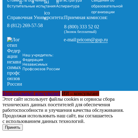
Стоимость обучения
Магистратура
Сведения об
Вступительные испытания
Аспирантура
образовательной
организации
Справочная Университета:
Приемная комиссия:
8 (812) 269-57-58
8 (800) 333 52 02
(Звонок бесплатный)
pricom@gup.ru
e-mail:
Наш учредитель:
Федерация
Независимых
Профсоюзов России
Персональный консультант
ИИ – консультант
Этот сайт использует файлы cookies и сервисы сбора
технических данных посетителей для обеспечения
работоспособности и улучшения качества обслуживания.
Продолжая использовать наш сайт, вы соглашаетесь
с использованием данных технологий.
Принять