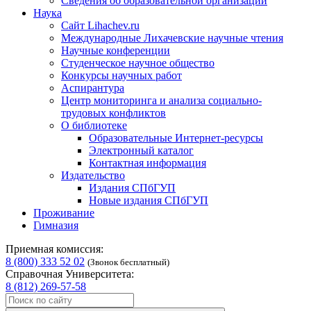
Сведения об образовательной организации
Наука
Сайт Lihachev.ru
Международные Лихачевские научные чтения
Научные конференции
Студенческое научное общество
Конкурсы научных работ
Аспирантура
Центр мониторинга и анализа социально-
трудовых конфликтов
О библиотеке
Образовательные Интернет-ресурсы
Электронный каталог
Контактная информация
Издательство
Издания СПбГУП
Новые издания СПбГУП
Проживание
Гимназия
Приемная комиссия:
8 (800) 333 52 02
(Звонок бесплатный)
Справочная Университета:
8 (812) 269-57-58