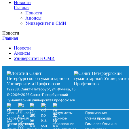
Новости
Главная
Новости
Анонсы
Университет и СМИ
Новости
Главная
Новости
Анонсы
Университет и СМИ
192238, Санкт-Петербург, ул. Фучика, 15
© 2006–2026 Санкт-Петербургский
Гуманитарный университет профсоюзов
Специальности /
Факультеты
Проживание
направления
Заочное
Схема проезда
Сроки обучения
образование
Гимназия Ольгино