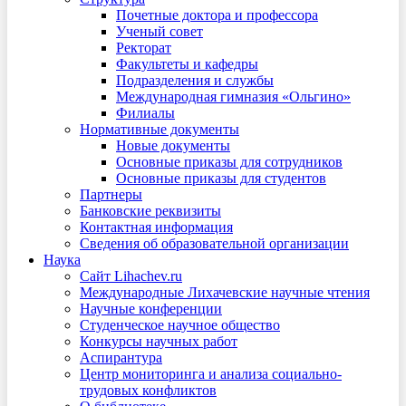
Почетные доктора и профессора
Ученый совет
Ректорат
Факультеты и кафедры
Подразделения и службы
Международная гимназия «Ольгино»
Филиалы
Нормативные документы
Новые документы
Основные приказы для сотрудников
Основные приказы для студентов
Партнеры
Банковские реквизиты
Контактная информация
Сведения об образовательной организации
Наука
Сайт Lihachev.ru
Международные Лихачевские научные чтения
Научные конференции
Студенческое научное общество
Конкурсы научных работ
Аспирантура
Центр мониторинга и анализа социально-
трудовых конфликтов