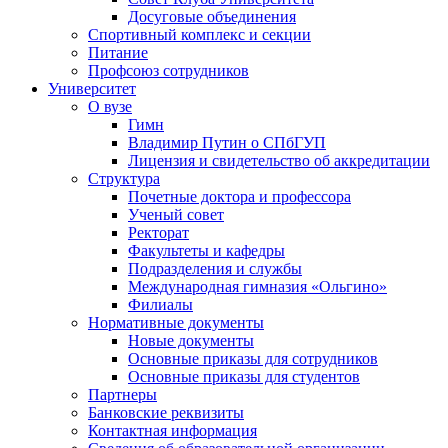
Досуговые объединения
Спортивный комплекс и секции
Питание
Профсоюз сотрудников
Университет
О вузе
Гимн
Владимир Путин о СПбГУП
Лицензия и свидетельство об аккредитации
Структура
Почетные доктора и профессора
Ученый совет
Ректорат
Факультеты и кафедры
Подразделения и службы
Международная гимназия «Ольгино»
Филиалы
Нормативные документы
Новые документы
Основные приказы для сотрудников
Основные приказы для студентов
Партнеры
Банковские реквизиты
Контактная информация