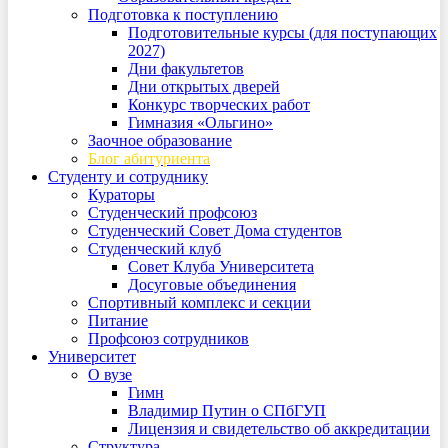
Подготовка к поступлению
Подготовительные курсы (для поступающих
2027)
Дни факультетов
Дни открытых дверей
Конкурс творческих работ
Гимназия «Ольгино»
Заочное образование
Блог абитуриента
Студенту и сотруднику
Кураторы
Студенческий профсоюз
Студенческий Совет Дома студентов
Студенческий клуб
Совет Клуба Университета
Досуговые объединения
Спортивный комплекс и секции
Питание
Профсоюз сотрудников
Университет
О вузе
Гимн
Владимир Путин о СПбГУП
Лицензия и свидетельство об аккредитации
Структура