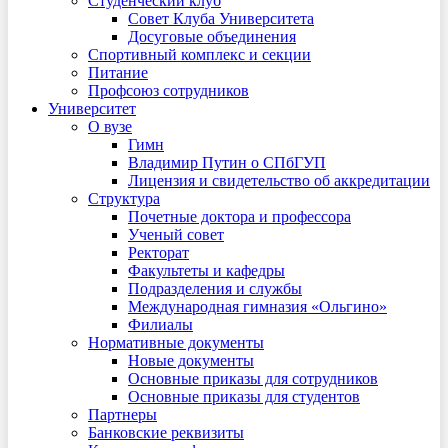
Студенческий клуб
Совет Клуба Университета
Досуговые объединения
Спортивный комплекс и секции
Питание
Профсоюз сотрудников
Университет
О вузе
Гимн
Владимир Путин о СПбГУП
Лицензия и свидетельство об аккредитации
Структура
Почетные доктора и профессора
Ученый совет
Ректорат
Факультеты и кафедры
Подразделения и службы
Международная гимназия «Ольгино»
Филиалы
Нормативные документы
Новые документы
Основные приказы для сотрудников
Основные приказы для студентов
Партнеры
Банковские реквизиты