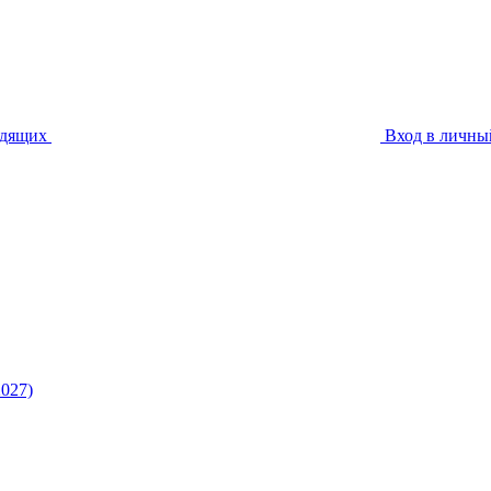
идящих
Вход в личны
027)