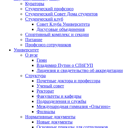
Кураторы
Студенческий профсоюз
Студенческий Совет Дома студентов
Студенческий клуб
Совет Клуба Университета
Досуговые объединения
Спортивный комплекс и секции
Питание
Профсоюз сотрудников
Университет
О вузе
Гимн
Владимир Путин о СПбГУП
Лицензия и свидетельство об аккредитации
Структура
Почетные доктора и профессора
Ученый совет
Ректорат
Факультеты и кафедры
Подразделения и службы
Международная гимназия «Ольгино»
Филиалы
Нормативные документы
Новые документы
Основные приказы для сотрудников