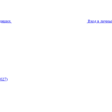
идящих
Вход в личны
027)