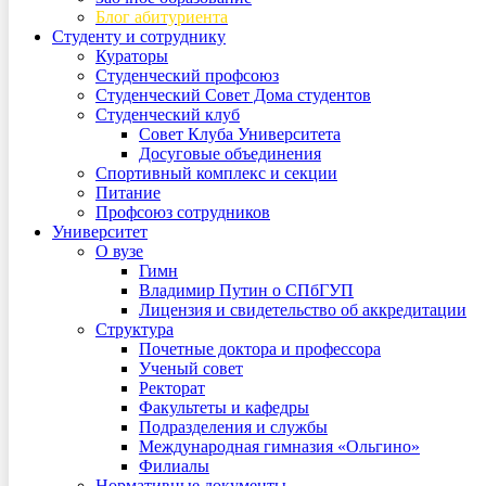
Блог абитуриента
Студенту и сотруднику
Кураторы
Студенческий профсоюз
Студенческий Совет Дома студентов
Студенческий клуб
Совет Клуба Университета
Досуговые объединения
Спортивный комплекс и секции
Питание
Профсоюз сотрудников
Университет
О вузе
Гимн
Владимир Путин о СПбГУП
Лицензия и свидетельство об аккредитации
Структура
Почетные доктора и профессора
Ученый совет
Ректорат
Факультеты и кафедры
Подразделения и службы
Международная гимназия «Ольгино»
Филиалы
Нормативные документы