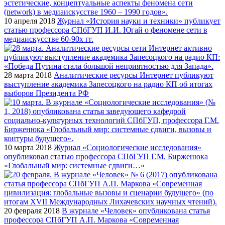
10 апреля 2018
Журнал «История науки и техники» публикует
статью профессора СПбГУП И.И. Югай о феномене сети в
медиаискусстве 60-90х гг.
28 марта 2018
Аналитические ресурсы Интернет публикуют
выступление академика Запесоцкого на радио КП об итогах
выборов Президента РФ
10 марта 2018
Журнал «Социологические исследования»
опубликовал статью профессора СПбГУП Г.М. Бирженюка
«Глобальный мир: системные сдвиги…»
20 февраля 2018
В журнале «Человек» опубликована статья
профессора СПбГУП А.П. Маркова «Современная