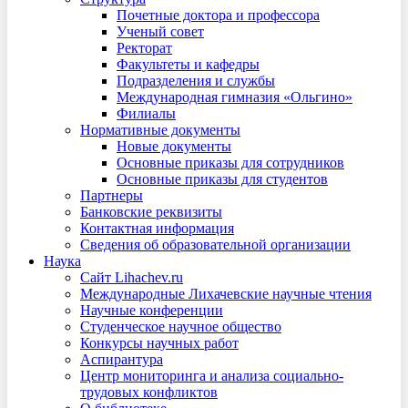
Почетные доктора и профессора
Ученый совет
Ректорат
Факультеты и кафедры
Подразделения и службы
Международная гимназия «Ольгино»
Филиалы
Нормативные документы
Новые документы
Основные приказы для сотрудников
Основные приказы для студентов
Партнеры
Банковские реквизиты
Контактная информация
Сведения об образовательной организации
Наука
Сайт Lihachev.ru
Международные Лихачевские научные чтения
Научные конференции
Студенческое научное общество
Конкурсы научных работ
Аспирантура
Центр мониторинга и анализа социально-
трудовых конфликтов