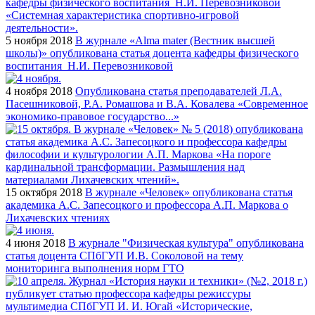
5 ноября 2018
В журнале «Alma mater (Вестник высшей
школы)» опубликована статья доцента кафедры физического
воспитания Н.И. Перевозниковой
4 ноября 2018
Опубликована статья преподавателей Л.А.
Пасешниковой, Р.А. Ромашова и В.А. Ковалева «Современное
экономико-правовое государство...»
15 октября 2018
В журнале «Человек» опубликована статья
академика А.С. Запесоцкого и профессора А.П. Маркова о
Лихачевских чтениях
4 июня 2018
В журнале "Физическая культура" опубликована
статья доцента СПбГУП И.В. Соколовой на тему
мониторинга выполнения норм ГТО