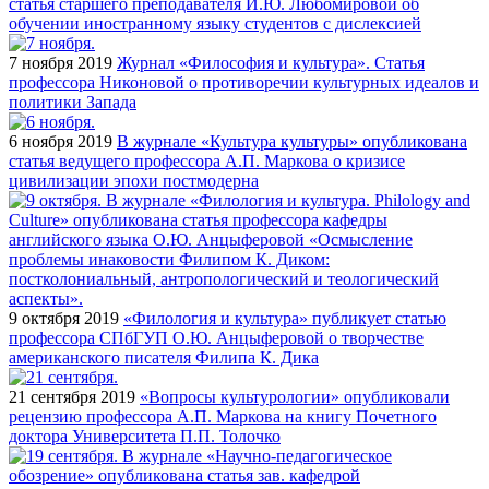
статья старшего преподавателя И.Ю. Любомировой об
обучении иностранному языку студентов с дислексией
7 ноября 2019
Журнал «Философия и культура». Статья
профессора Никоновой о противоречии культурных идеалов и
политики Запада
6 ноября 2019
В журнале «Культура культуры» опубликована
статья ведущего профессора А.П. Маркова о кризисе
цивилизации эпохи постмодерна
9 октября 2019
«Филология и культура» публикует статью
профессора СПбГУП О.Ю. Анцыферовой о творчестве
американского писателя Филипа К. Дика
21 сентября 2019
«Вопросы культурологии» опубликовали
рецензию профессора А.П. Маркова на книгу Почетного
доктора Университета П.П. Толочко