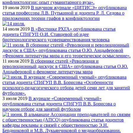
19 июля 2019
В научном журнале «ЦИТИСЭ» опубликована
статья профессора Л.В. Путькиной и доцента Р. Л. Седова о
приложениях теории графов в конфликтологии
14 июля 2019
В «Вестнике РХГА» опубликована статья
доцента СПбГУП О.И. Ставцевой об идее
биотехнологического усовершенствования человека
11 июля 2019
В сборнике статей «Революция и
революционный дискурс в США» опубликована статья О.Ю.
Анцыферовой о феномене литературы мира
3 июля 2019
В журнале «Современный ученый»
опубликована статья доцента СПбГУП В.В. Борисова о
научном отборе для занятий футболом