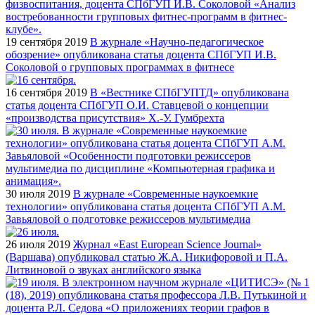
19 сентября 2019
В журнале «Научно-педагогическое
обозрение» опубликована статья доцента СПбГУП И.В.
Соколовой о групповых программах в фитнесе
16 сентября 2019
В «Вестнике СПбГУПТД» опубликована
статья доцента СПбГУП О.И. Ставцевой о концепции
«производства присутствия» Х.-У. Гумбрехта
30 июля 2019
В журнале «Современные наукоемкие
технологии» опубликована статья доцента СПбГУП А.М.
Завьяловой о подготовке режиссеров мультимедиа
26 июля 2019
Журнал «East European Science Journal»
(Варшава) опубликовал статью Ж.А. Никифоровой и П.А.
Литвиновой о звуках английского языка