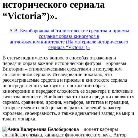
исторического сериала
“Victoria”)».
А.В. Белобородова «Стилистические средства и приемы
создания образа киногероя в
англоязычном кинотексте (На материале исторического
сериала “Victoria”)»
В статье поднимается вопрос о способах отражения и
передачи образа важной исторической фигуры – королевы
Виктории – стилистическими средствами в популярном
англоязычном сериале. Исследование показало, что
рассматриваемые средства и приемы в кинотексте сериала
непосредственно участвуют в построении образа
киногероини и передают сложность ее характера и ключевые
качества личности. Наиболее частотными среди них являются:
сарказм, сравнение, ирония, метафора, антитеза и градация,
которые имеют своей целью выразить волевой характер
королевы, своенравность, а также адекватный взгляд на мир и
талант монарха.
Анна Валерьевна Белобородова –
доцент кафедры
английского языка, кандидат филологических наук. Автор