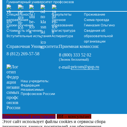
Гуманитарный университет профсоюзов
Специальности /
Факультеты
Проживание
направления
Заочное
Схема проезда
Сроки обучения
образование
Гимназия Ольгино
Стоимость обучения
Магистратура
Сведения об
Вступительные испытания
Аспирантура
образовательной
организации
Справочная Университета:
Приемная комиссия:
8 (812) 269-57-58
8 (800) 333 52 02
(Звонок бесплатный)
pricom@gup.ru
e-mail:
Наш учредитель:
Федерация
Независимых
Профсоюзов России
Персональный консультант
ИИ – консультант
Этот сайт использует файлы cookies и сервисы сбора
технических данных посетителей для обеспечения