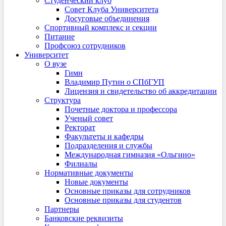
Студенческий клуб
Совет Клуба Университета
Досуговые объединения
Спортивный комплекс и секции
Питание
Профсоюз сотрудников
Университет
О вузе
Гимн
Владимир Путин о СПбГУП
Лицензия и свидетельство об аккредитации
Структура
Почетные доктора и профессора
Ученый совет
Ректорат
Факультеты и кафедры
Подразделения и службы
Международная гимназия «Ольгино»
Филиалы
Нормативные документы
Новые документы
Основные приказы для сотрудников
Основные приказы для студентов
Партнеры
Банковские реквизиты