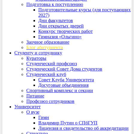
Подготовка к поступлению
Подготовительные курсы (для поступающих
2027)
Дни факультетов
Дни открытых дверей
Конкурс творческих работ
Гимназия «Ольгино»
Заочное образование
Блог абитуриента
Студенту и сотруднику
Кураторы
Студенческий профсоюз
Студенческий Совет Дома студентов
Студенческий клуб
Совет Клуба Университета
Досуговые объединения
Спортивный комплекс и секции
Питание
Профсоюз сотрудников
Университет
О вузе
Гимн
Владимир Путин о СПбГУП
Лицензия и свидетельство об аккредитации
Структура