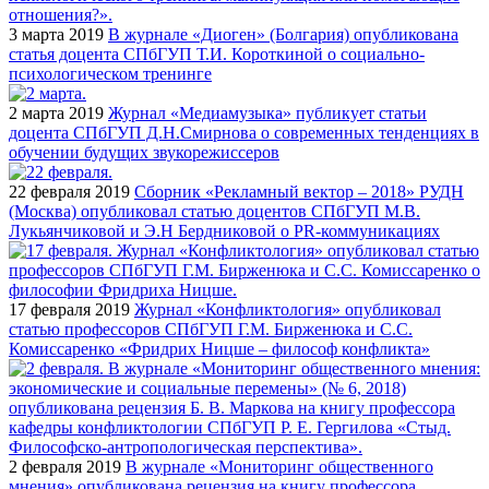
3 марта 2019
В журнале «Диоген» (Болгария) опубликована
статья доцента СПбГУП Т.И. Короткиной о социально-
психологическом тренинге
2 марта 2019
Журнал «Медиамузыка» публикует статьи
доцента СПбГУП Д.Н.Смирнова о современных тенденциях в
обучении будущих звукорежиссеров
22 февраля 2019
Сборник «Рекламный вектор – 2018» РУДН
(Москва) опубликовал статью доцентов СПбГУП М.В.
Лукьянчиковой и Э.Н Бердниковой о PR-коммуникациях
17 февраля 2019
Журнал «Конфликтология» опубликовал
статью профессоров СПбГУП Г.М. Бирженюка и С.С.
Комиссаренко «Фридрих Ницше – философ конфликта»
2 февраля 2019
В журнале «Мониторинг общественного
мнения» опубликована рецензия на книгу профессора