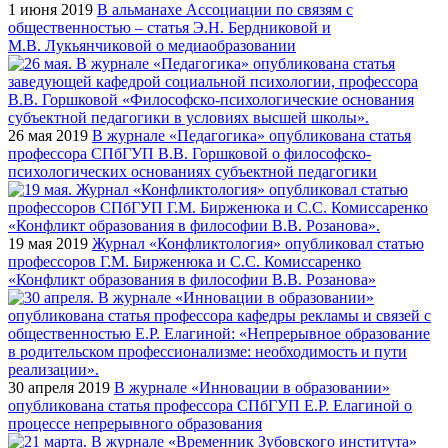
1 июня 2019
В альманахе Ассоциации по связям с
общественностью – статья Э.Н. Бердниковой и
М.В. Лукьянчиковой о медиаобразовании
26 мая 2019
В журнале «Педагогика» опубликована статья
профессора СПбГУП В.В. Горшковой о философско-
психологических основаниях субъектной педагогики
19 мая 2019
Журнал «Конфликтология» опубликовал статью
профессоров Г.М. Бирженюка и С.С. Комиссаренко
«Конфликт образования в философии В.В. Розанова»
30 апреля 2019
В журнале «Инновации в образовании»
опубликована статья профессора СПбГУП Е.Р. Елагиной о
процессе непрерывного образования