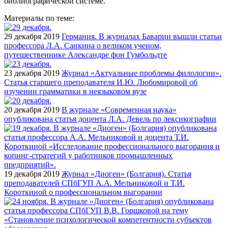
библиографической системе.
Материалы по теме:
29 декабря 2019
Германия. В журналах Баварии вышли статьи
профессора Л.А. Санкина о великом ученом,
путешественнике Александре фон Гумбольдте
23 декабря 2019
Журнал «Актуальные проблемы филологии».
Статья старшего преподавателя И.Ю. Любомировой об
изучении грамматики в неязыковом вузе
20 декабря 2019
В журнале «Современная наука»
опубликована статья доцента Л.А. Девель по лексикографии
19 декабря 2019
Журнал «Диоген» (Болгария). Статья
преподавателей СПбГУП А.А. Мельниковой и Т.И.
Короткиной о профессиональном выгорании