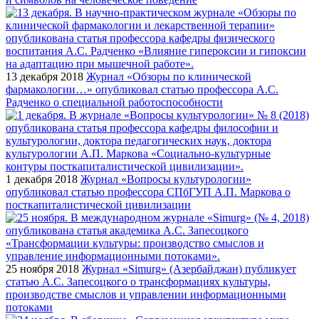
13 декабря 2018
Журнал «Обзоры по клинической
фармакологии…» опубликовал статью профессора А.С.
Радченко о специальной работоспособности
1 декабря 2018
Журнал «Вопросы культурологии»
опубликовал статью профессора СПбГУП А.П. Маркова о
посткапиталистической цивилизации
25 ноября 2018
Журнал «Simurg» (Азербайджан) публикует
статью А.С. Запесоцкого о трансформациях культуры,
производстве смыслов и управлении информационными
потоками