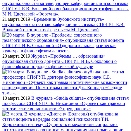
21 марта 2019
«Временник Зубовского института»
опубликовал статью зав. кафедрой англ. языка СПбГУП Е.В.
Волковой о концептосфере пьесы М. Цветаевой
20 марта 2019
Журнал «Проблемы … образования»
опубликовал статью доцента СПбГУП И.В. Соколовой о
философском подходе к физической культуре
10 марта 2019
В журнале «Studia culturae» опубликована статья
профессора СПбГУП С.Б. Никоновой «Субъект как травма и
эстетические возможности её преодоления»