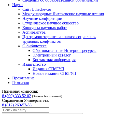
Сведения об образовательной организации
Наука
Сайт Lihachev.ru
Международные Лихачевские научные чтения
Научные конференции
Студенческое научное общество
Конкурсы научных работ
Аспирантура
Центр мониторинга и анализа социально-
трудовых конфликтов
О библиотеке
Образовательные Интернет-ресурсы
Электронный каталог
Контактная информация
Издательство
Издания СПбГУП
Новые издания СПбГУП
Проживание
Гимназия
Приемная комиссия:
8 (800) 333 52 02
(Звонок бесплатный)
Справочная Университета:
8 (812) 269-57-58