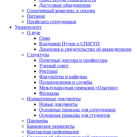
Досуговые объединения
Спортивный комплекс и секции
Питание
Профсоюз сотрудников
Университет
О вузе
Гимн
Владимир Путин о СПбГУП
Лицензия и свидетельство об аккредитации
Структура
Почетные доктора и профессора
Ученый совет
Ректорат
Факультеты и кафедры
Подразделения и службы
Международная гимназия «Ольгино»
Филиалы
Нормативные документы
Новые документы
Основные приказы для сотрудников
Основные приказы для студентов
Партнеры
Банковские реквизиты
Контактная информация