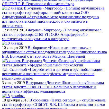
СПбГУП Р. Е. Гергилова о феномене стыда
12 января 2019
Журнал «Миргород» (Польша) опубликовал
статью профессора СПбГУП О.Ю. Анцыферовой о
мистическом и оккультном в литературе
10 января 2019
В сборнике «Новое в лингвистике…»
опубликована статья заведующей кафедрой английского языка
Е.В. Волковой о в творчестве Марины Цветаевой
3 января 2019
В журнале «Диоген» (Болгария) опубликована
статья доцента СПбГУП Т.Л. Смолиной о негативных и
позитивных эффектах медиапроцесса
18 декабря 2018
В сборнике «Наука сегодня…» опубликована
статья профессора СПбГУП Л.В. Шабанова о влиянии знаков
и символов на человеческое поведение