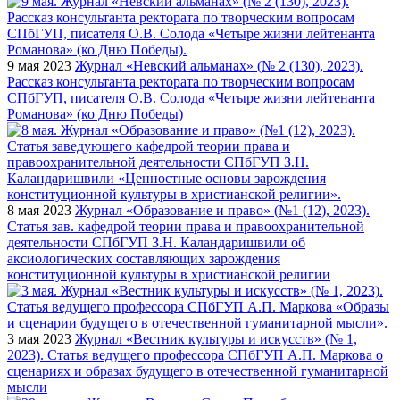
9 мая 2023
Журнал «Невский альманах» (№ 2 (130), 2023).
Рассказ консультанта ректората по творческим вопросам
СПбГУП, писателя О.В. Солода «Четыре жизни лейтенанта
Романова» (ко Дню Победы)
8 мая 2023
Журнал «Образование и право» (№1 (12), 2023).
Статья зав. кафедрой теории права и правоохранительной
деятельности СПбГУП З.Н. Каландаришвили об
аксиологических составляющих зарождения
конституционной культуры в христианской религии
3 мая 2023
Журнал «Вестник культуры и искусств» (№ 1,
2023). Статья ведущего профессора СПбГУП А.П. Маркова о
сценариях и образах будущего в отечественной гуманитарной
мысли