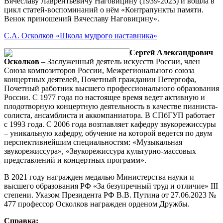
Вячеславу Лаврентьевичу Наговицину (1939-2023) и вошла в
цикл статей-воспоминаний о нём «Контрапункты памяти.
Венок приношений Вячеславу Наговицину».
С.А. Осколков «Школа мудрого наставника»
Сергей Александрович
Осколков
– Заслуженный деятель искусств России, член
Союза композиторов России, Межрегионального союза
концертных деятелей, Почетный гражданин Петергофа,
Почетный работник высшего профессионального образования
России. С 1977 года по настоящее время ведет активную и
плодотворную концертную деятельность в качестве пианиста-
солиста, ансамблиста и аккомпаниатора. В СПбГУП работает
с 1993 года. С 2006 года возглавляет кафедру звукорежиссуры
– уникальную кафедру, обучение на которой ведется по двум
перспективнейшим специальностям: «Музыкальная
звукорежиссура», «Звукорежиссура культурно-массовых
представлений и концертных программ».
В 2021 году награжден медалью Министерства науки и
высшего образования РФ «За безупречный труд и отличие» III
степени. Указом Президента РФ В.В. Путина от 27.06.2023 №
477 профессор Осколков награжден орденом Дружбы.
Справка: