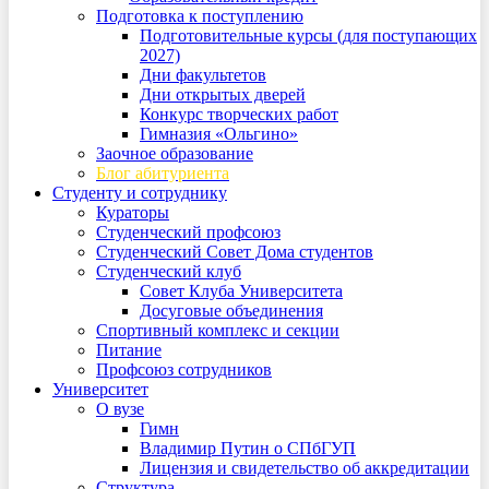
Подготовка к поступлению
Подготовительные курсы (для поступающих
2027)
Дни факультетов
Дни открытых дверей
Конкурс творческих работ
Гимназия «Ольгино»
Заочное образование
Блог абитуриента
Студенту и сотруднику
Кураторы
Студенческий профсоюз
Студенческий Совет Дома студентов
Студенческий клуб
Совет Клуба Университета
Досуговые объединения
Спортивный комплекс и секции
Питание
Профсоюз сотрудников
Университет
О вузе
Гимн
Владимир Путин о СПбГУП
Лицензия и свидетельство об аккредитации
Структура