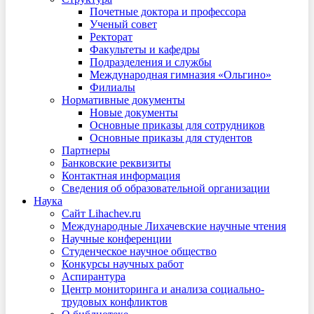
Почетные доктора и профессора
Ученый совет
Ректорат
Факультеты и кафедры
Подразделения и службы
Международная гимназия «Ольгино»
Филиалы
Нормативные документы
Новые документы
Основные приказы для сотрудников
Основные приказы для студентов
Партнеры
Банковские реквизиты
Контактная информация
Сведения об образовательной организации
Наука
Сайт Lihachev.ru
Международные Лихачевские научные чтения
Научные конференции
Студенческое научное общество
Конкурсы научных работ
Аспирантура
Центр мониторинга и анализа социально-
трудовых конфликтов