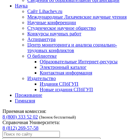
Сведения об образовательной организации
Наука
Сайт Lihachev.ru
Международные Лихачевские научные чтения
Научные конференции
Студенческое научное общество
Конкурсы научных работ
Аспирантура
Центр мониторинга и анализа социально-
трудовых конфликтов
О библиотеке
Образовательные Интернет-ресурсы
Электронный каталог
Контактная информация
Издательство
Издания СПбГУП
Новые издания СПбГУП
Проживание
Гимназия
Приемная комиссия:
8 (800) 333 52 02
(Звонок бесплатный)
Справочная Университета:
8 (812) 269-57-58