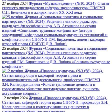
27 ноября 2024
Журнал «Музыковедение» (№10, 2024). Статья
старшего преподавателя кафедры звукорежиссуры СПбГУП
С.П. Беленького о жанрах песни XX-XXI века
25 ноября 2024
Журнал «Социальная политика и социальное
партнерство» (№9, 2024). Рецензия главного редактора,
кандидата философских наук А.В. Агошкова на серию
изданий Г.М. Бирженюка и Д.В. Лобока «Социально-трудовые
конфликты»
12 ноября 2024
Журнал «Правовая культура» (№3 (58), 2024).
Статья зав. кафедрой теории права СПбГУП, профессора З.Н.
Каландаришвили о конституционных ценностях в
современном обществе постмодерна