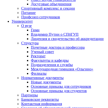
Досуговые объединения
Спортивный комплекс и секции
Питание
Профсоюз сотрудников
Университет
О вузе
Гимн
Владимир Путин о СПбГУП
Лицензия и свидетельство об аккредитации
Структура
Почетные доктора и профессора
Ученый совет
Ректорат
Факультеты и кафедры
Подразделения и службы
Международная гимназия «Ольгино»
Филиалы
Нормативные документы
Новые документы
Основные приказы для сотрудников
Основные приказы для студентов
Партнеры
Банковские реквизиты
Контактная информация