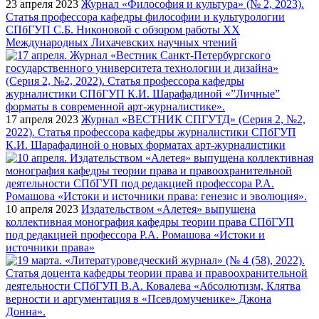
23 апреля 2023
Журнал «Философия и культура» (№ 2, 2023).
Статья профессора кафедры философии и культурологии
СПбГУП С.Б. Никоновой с обзором работы XX
Международных Лихачевских научных чтений
17 апреля 2023
Журнал «ВЕСТНИК СПГУТД» (Серия 2, №2,
2022). Статья профессора кафедры журналистики СПбГУП
К.И. Шарафадиной о новых форматах арт-журналистики
10 апреля 2023
Издательством «Алетея» выпущена
коллективная монография кафедры теории права СПбГУП
под редакцией профессора Р.А. Ромашова «Истоки и
источники права»