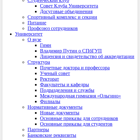
Студенческий клуб
Совет Клуба Университета
Досуговые объединения
Спортивный комплекс и секции
Питание
Профсоюз сотрудников
Университет
О вузе
Гимн
Владимир Путин о СПбГУП
Лицензия и свидетельство об аккредитации
Структура
Почетные доктора и профессора
Ученый совет
Ректорат
Факультеты и кафедры
Подразделения и службы
Международная гимназия «Ольгино»
Филиалы
Нормативные документы
Новые документы
Основные приказы для сотрудников
Основные приказы для студентов
Партнеры
Банковские реквизиты