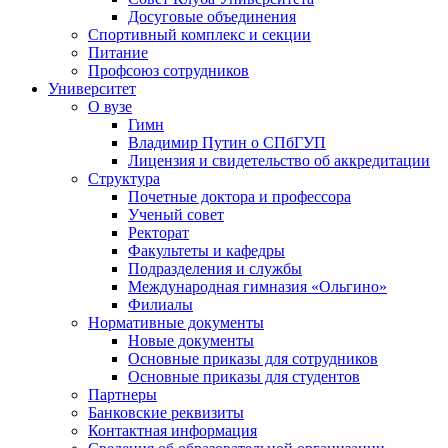
Досуговые объединения
Спортивный комплекс и секции
Питание
Профсоюз сотрудников
Университет
О вузе
Гимн
Владимир Путин о СПбГУП
Лицензия и свидетельство об аккредитации
Структура
Почетные доктора и профессора
Ученый совет
Ректорат
Факультеты и кафедры
Подразделения и службы
Международная гимназия «Ольгино»
Филиалы
Нормативные документы
Новые документы
Основные приказы для сотрудников
Основные приказы для студентов
Партнеры
Банковские реквизиты
Контактная информация