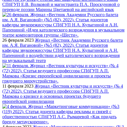
СПбГУП Е.В. Волковой и магистранта П.А. Проскуновой о
переводе поэзии Марины Цветаевой на английский язык
26 февраля 2023
Журнал «Вестник Академии Русского балета
им. А.Я. Вагановой» (№5 (82), 2022). Статья доцентов
кафедры звукорежиссуры СПбГУП Н.А. Кулыгиной и А.Н.
Папениной о воздействии идей католического возрождения
на музыкальный театр
11 февраля 2023
Журнал «Вестник культуры и искусств» (№ 4
(72) 2022). Статья ведущего профессора СПбГУП А.П.
Маркова о кризисе и основных проектах будущего
европейской цивилизации
4 февраля 2023
Журнал «Маркетинговые коммуникации» (№3