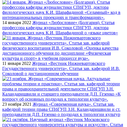
14 января 2022
Журнал «Любословие» (Болгария). Статья
профессора кафедры журналистики СПбГУП, доктора
филологических наук К.И. Шарафадиной о «языке цветов»
11 января 2022
Журнал «Вестник Нижневартовского
Государственного университета». Статья зав. кафедрой И.В.
Соколовой о дистанционном обучении
23 ноября 2021
Журнал «Современная наука». Статья зав.
кафедрой теории права СПбГУП З.Н. Каландаришвили и ст.
преподавателя Д.П. Гезенко о подходах к типологии культур