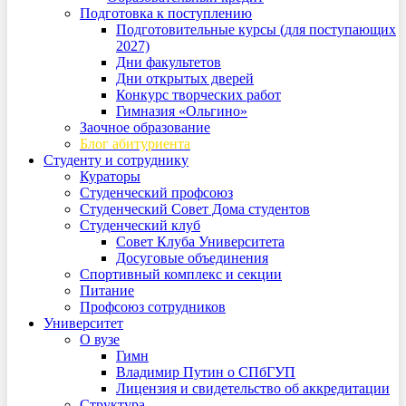
Подготовка к поступлению
Подготовительные курсы (для поступающих
2027)
Дни факультетов
Дни открытых дверей
Конкурс творческих работ
Гимназия «Ольгино»
Заочное образование
Блог абитуриента
Студенту и сотруднику
Кураторы
Студенческий профсоюз
Студенческий Совет Дома студентов
Студенческий клуб
Совет Клуба Университета
Досуговые объединения
Спортивный комплекс и секции
Питание
Профсоюз сотрудников
Университет
О вузе
Гимн
Владимир Путин о СПбГУП
Лицензия и свидетельство об аккредитации
Структура