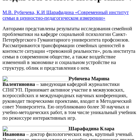
М.В. Рубичева, К.И Шарафадина «Современный институт
семьи в ценностно-педагогическом измерении»
Авторами представлены результаты исследования семейной
проблематики на кафедре социальной психологии Санкт-
Петербургского Гуманитарного университета профсоюзов.
Рассматриваются трансформации семейных ценностей в
контексте ситуации «тревожной реальности», роль института
семьи в современном обществе, а также воздействие
изменений в экономике и социальном устройстве на
структуру, облик и представления о нем.
Рубичева Марина
Валентиновна
– заведующая кафедрой журналистики
СПбГУП. Принимает активное участие в межвузовских,
всероссийских и международных научных конференциях,
руководит творческими проектами, входит в Методический
совет Университета. Ею опубликовано более 30 научных и
учебно-методических работ, в том числе уникальный учебник
по режиссуре интерактивных игр.
Шарафадина Клара
Ивановна
– доктор филологических наук, крупный ученый.
Имеет около двухсот научных и учебно-методических трудов,