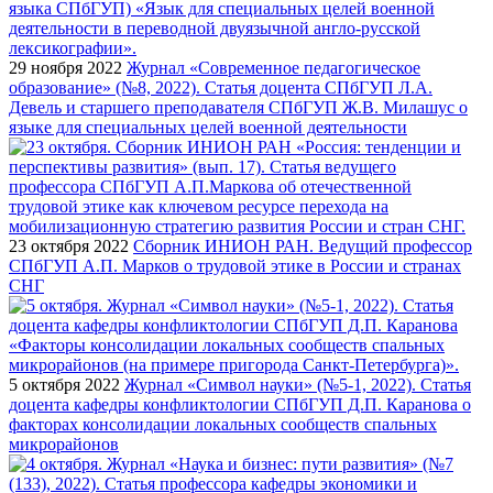
29 ноября 2022
Журнал «Современное педагогическое
образование» (№8, 2022). Статья доцента СПбГУП Л.А.
Девель и старшего преподавателя СПбГУП Ж.В. Милашус о
языке для специальных целей военной деятельности
23 октября 2022
Сборник ИНИОН РАН. Ведущий профессор
СПбГУП А.П. Марков о трудовой этике в России и странах
СНГ
5 октября 2022
Журнал «Символ науки» (№5-1, 2022). Статья
доцента кафедры конфликтологии СПбГУП Д.П. Каранова о
факторах консолидации локальных сообществ спальных
микрорайонов