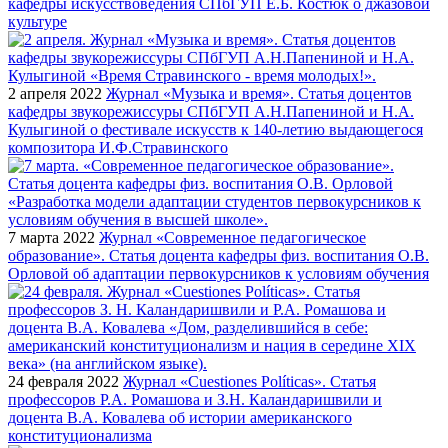
кафедры искусствоведения СПбГУП Е.Б. Костюк о джазовой
культуре
2 апреля 2022
Журнал «Музыка и время». Статья доцентов
кафедры звукорежиссуры СПбГУП А.Н.Папениной и Н.А.
Кулыгиной о фестивале искусств к 140-летию выдающегося
композитора И.Ф.Стравинского
7 марта 2022
Журнал «Современное педагогическое
образование». Статья доцента кафедры физ. воспитания О.В.
Орловой об адаптации первокурсников к условиям обучения
24 февраля 2022
Журнал «Cuestiones Políticas». Статья
профессоров Р.А. Ромашова и З.Н. Каландаришвили и
доцента В.А. Ковалева об истории американского
конституционализма