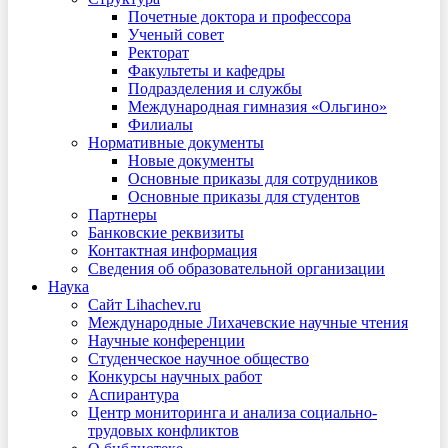
Почетные доктора и профессора
Ученый совет
Ректорат
Факультеты и кафедры
Подразделения и службы
Международная гимназия «Ольгино»
Филиалы
Нормативные документы
Новые документы
Основные приказы для сотрудников
Основные приказы для студентов
Партнеры
Банковские реквизиты
Контактная информация
Сведения об образовательной организации
Наука
Сайт Lihachev.ru
Международные Лихачевские научные чтения
Научные конференции
Студенческое научное общество
Конкурсы научных работ
Аспирантура
Центр мониторинга и анализа социально-
трудовых конфликтов