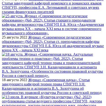
Статья заведующей кафедрой немецкого и романских языков
СПбГУП, профессора Е.А. Легеньковой о советских музеях
глазами французских писателей
25 августа 2022
Журнал «Современное педагогическое
образование» (№6, 2022). Статья ст. преподавателя кафедры
звукорежиссуры СПбГУП Е.Б. Юсса об академической музыке
конца ХХ – начала ХХI века
18 августа 2022
Журнал «Современная наука». Статья
заведующего кафедрой теории права СПбГУП З.Н.
Каландаришвили и аспиранта В.А. Золотухина об
особенностях правовой культуры России в советский период