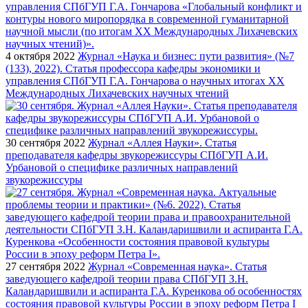
4 октября 2022
Журнал «Наука и бизнес: пути развития» (№7
(133), 2022). Статья профессора кафедры экономики и
управления СПбГУП Г.А. Гончарова о научных итогах XX
Международных Лихачевских научных чтений
30 сентября 2022
Журнал «Аллея Науки». Статья
преподавателя кафедры звукорежиссуры СПбГУП А.И.
Урбановой о специфике различных направлений
звукорежиссуры
27 сентября 2022
Журнал «Современная наука». Статья
заведующего кафедрой теории права СПбГУП З.Н.
Каландаришвили и аспиранта Г.А. Куренкова об особенностях
состояния правовой культуры России в эпоху реформ Петра I