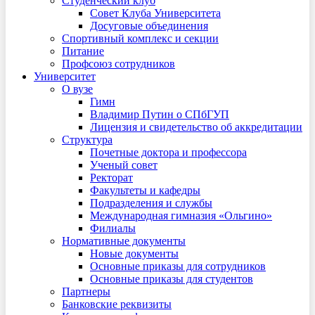
Студенческий клуб
Совет Клуба Университета
Досуговые объединения
Спортивный комплекс и секции
Питание
Профсоюз сотрудников
Университет
О вузе
Гимн
Владимир Путин о СПбГУП
Лицензия и свидетельство об аккредитации
Структура
Почетные доктора и профессора
Ученый совет
Ректорат
Факультеты и кафедры
Подразделения и службы
Международная гимназия «Ольгино»
Филиалы
Нормативные документы
Новые документы
Основные приказы для сотрудников
Основные приказы для студентов
Партнеры
Банковские реквизиты