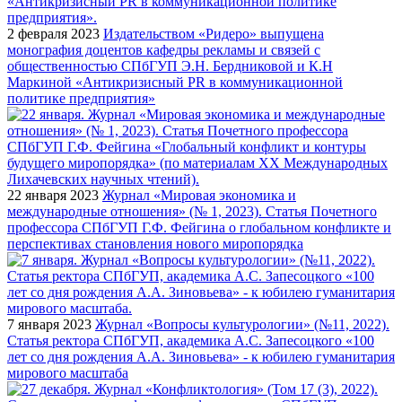
2 февраля 2023
Издательством «Ридеро» выпущена
монография доцентов кафедры рекламы и связей с
общественностью СПбГУП Э.Н. Бердниковой и К.Н
Маркиной «Антикризисный PR в коммуникационной
политике предприятия»
22 января 2023
Журнал «Мировая экономика и
международные отношения» (№ 1, 2023). Статья Почетного
профессора СПбГУП Г.Ф. Фейгина о глобальном конфликте и
перспективах становления нового миропорядка
7 января 2023
Журнал «Вопросы культурологии» (№11, 2022).
Статья ректора СПбГУП, академика А.С. Запесоцкого «100
лет со дня рождения А.А. Зиновьева» - к юбилею гуманитария
мирового масштаба