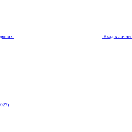
идящих
Вход в личны
027)