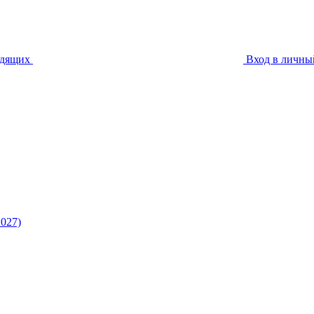
идящих
Вход в личны
027)