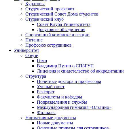
Кураторы
Студенческий профсоюз
Студенческий Совет Дома студентов
Студенческий клуб
Совет Клуба Университета
Досуговые объединения
Спортивный комплекс и секции
Питание
Профсоюз сотрудников
Университет
О вузе
Гимн
Владимир Путин о СПбГУП
Лицензия и свидетельство об аккредитации
Структура
Почетные доктора и профессора
Ученый совет
Ректорат
Факультеты и кафедры
Подразделения и службы
Международная гимназия «Ольгино»
Филиалы
Нормативные документы
Новые документы
Основные приказы для сотрудников