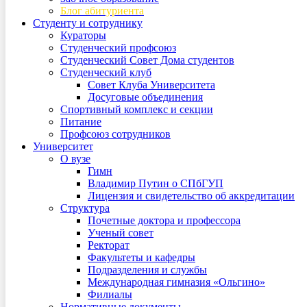
Блог абитуриента
Студенту и сотруднику
Кураторы
Студенческий профсоюз
Студенческий Совет Дома студентов
Студенческий клуб
Совет Клуба Университета
Досуговые объединения
Спортивный комплекс и секции
Питание
Профсоюз сотрудников
Университет
О вузе
Гимн
Владимир Путин о СПбГУП
Лицензия и свидетельство об аккредитации
Структура
Почетные доктора и профессора
Ученый совет
Ректорат
Факультеты и кафедры
Подразделения и службы
Международная гимназия «Ольгино»
Филиалы
Нормативные документы