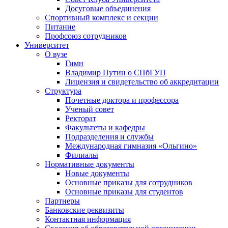
Досуговые объединения
Спортивный комплекс и секции
Питание
Профсоюз сотрудников
Университет
О вузе
Гимн
Владимир Путин о СПбГУП
Лицензия и свидетельство об аккредитации
Структура
Почетные доктора и профессора
Ученый совет
Ректорат
Факультеты и кафедры
Подразделения и службы
Международная гимназия «Ольгино»
Филиалы
Нормативные документы
Новые документы
Основные приказы для сотрудников
Основные приказы для студентов
Партнеры
Банковские реквизиты
Контактная информация