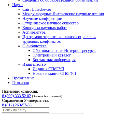
Сведения об образовательной организации
Наука
Сайт Lihachev.ru
Международные Лихачевские научные чтения
Научные конференции
Студенческое научное общество
Конкурсы научных работ
Аспирантура
Центр мониторинга и анализа социально-
трудовых конфликтов
О библиотеке
Образовательные Интернет-ресурсы
Электронный каталог
Контактная информация
Издательство
Издания СПбГУП
Новые издания СПбГУП
Проживание
Гимназия
Приемная комиссия:
8 (800) 333 52 02
(Звонок бесплатный)
Справочная Университета:
8 (812) 269-57-58