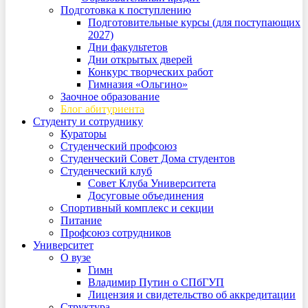
Подготовка к поступлению
Подготовительные курсы (для поступающих
2027)
Дни факультетов
Дни открытых дверей
Конкурс творческих работ
Гимназия «Ольгино»
Заочное образование
Блог абитуриента
Студенту и сотруднику
Кураторы
Студенческий профсоюз
Студенческий Совет Дома студентов
Студенческий клуб
Совет Клуба Университета
Досуговые объединения
Спортивный комплекс и секции
Питание
Профсоюз сотрудников
Университет
О вузе
Гимн
Владимир Путин о СПбГУП
Лицензия и свидетельство об аккредитации
Структура