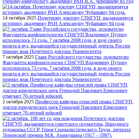
ученому-иммунологу, академику РАН В.А. Черешневу 81 год
14 октября 2025
Почетному доктору СПбГУП, выдающемуся
историку, академику РАН Александру Чубарьяну 94 года
7 октября 2025
Главе Российского государства, основателю
Факультета конфликтологии СПбГУП Владимиру Путину
исполнилось 73 года. 7 октября 2008 года, в ходе своего
визита в вуз, выдающийся государственный деятель России
принял знак Почетного доктора Университета
2 октября 2025
Профессор кафедры отраслей права СПбГУП,
доктор юридических наук Геннадий Павлович Ермолович
отмечает 70-летний юбилей