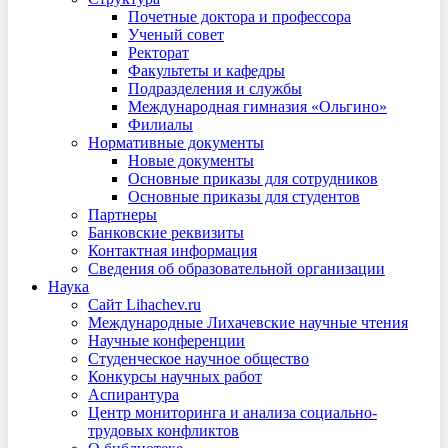
Почетные доктора и профессора
Ученый совет
Ректорат
Факультеты и кафедры
Подразделения и службы
Международная гимназия «Ольгино»
Филиалы
Нормативные документы
Новые документы
Основные приказы для сотрудников
Основные приказы для студентов
Партнеры
Банковские реквизиты
Контактная информация
Сведения об образовательной организации
Наука
Сайт Lihachev.ru
Международные Лихачевские научные чтения
Научные конференции
Студенческое научное общество
Конкурсы научных работ
Аспирантура
Центр мониторинга и анализа социально-
трудовых конфликтов