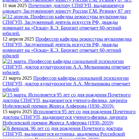
11 мая 2025
Почетному доктору СПбГУП, выдающемуся
адвокату, Заслуженному юристу России Г.М. Резнику 87 лет
12 апреля 2025
Профессор кафедры режиссуры мультимедиа
СПбГУП, Заслуженный деятель искусств РФ, дважды
номинант на «Оскар» К.Э. Бронзит отмечает 60-летний
юбилей
21 марта 2025
Профессор кафедры социальной психологии
СПбГУП, доктор культурологии А.А. Мельникова отмечает
юбилей
15 марта 2025
Исполняется 95 лет со дня рождения Почетного
доктора СПбГУП, выдающегося ученого-физика, лауреата
Нобелевской премии Жореса Алферова (1930–2019)