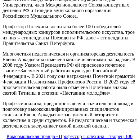
Университета, член Межрегионального Союза концертных
деятелей РФ и Гильдии музыкального образования
Российского Музыкального Союза.
Профессор Полехина воспитала более 100 победителей
международных конкурсов исполнительского искусства, трое
из них – стипендиаты Президента РФ, двое – стипендиаты
Правительства Санкт-Петербурга.
Многолетняя педагогическая и организаторская деятельность
Елены Аркадьевны отмечена многочисленными наградами. В
2008 году Указом Президента РФ ей присвоено почетное
звание «Заслуженный работник культуры Российской
Федерации». В 2021 году она награждена Почетной грамотой
Федерации Независимых Профсоюзов России. В 2023 году её
просветительская работа была отмечена Почетным знаком
святой Татианы в степени «Наставник молодёжи».
Профессионализм, преданность делу и значительный вклад в
подготовку высококвалифицированных специалистов
снискали Елене Аркадьевне заслуженный авторитет в
коллективе и среди студентов. Её педагогическая и творческая
деятельность заслуживает самой высокой оценки.
Комсомольская правда «Профессор Полехина – творец 100