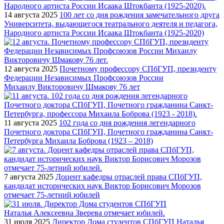
14 августа 2025
100 лет со дня рождения замечательного друга
Университета, выдающегося театрального деятеля и педагога,
Народного артиста России Исаака Штокбанта (1925-2020)
12 августа 2025
Почетному профессору СПбГУП, президенту
Федерации Независимых Профсоюзов России
Михаилу Викторовичу Шмакову 76 лет
11 августа 2025
102 года со дня рождения легендарного
Почетного доктора СПбГУП, Почетного гражданина Санкт-
Петербурга Михаила Боброва (1923 – 2018)
7 августа 2025
Доцент кафедры отраслей права СПбГУП,
кандидат исторических наук Виктор Борисович Морозов
отмечает 75-летний юбилей
31 июля 2025
Директор Дома студентов СПбГУП Наталья