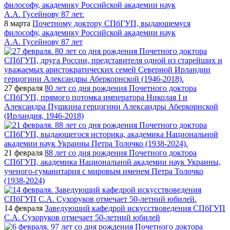
8 марта
Почетному доктору СПбГУП, выдающемуся
философу, академику Российской академии наук
А.А. Гусейнову 87 лет
27 февраля
80 лет со дня рождения Почетного доктора
СПбГУП, прямого потомка императора Николая I и
Александра Пушкина герцогини Александры Аберкорнской
(Ирландия, 1946-2018)
21 февраля
88 лет со дня рождения Почетного доктора
СПбГУП, академика Национальной академии наук Украины,
ученого-гуманитария с мировым именем Петра Толочко
(1938-2024)
14 февраля
Заведующий кафедрой искусствоведения СПбГУП
С.А. Сухоруков отмечает 50-летний юбилей