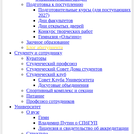
Подготовка к поступлению
Подготовительные курсы (для поступающих
2027)
Дни факультетов
Дни открытых дверей
Конкурс творческих работ
Гимназия «Ольгино»
Заочное образование
Блог абитуриента
Студенту и сотруднику
Кураторы
Студенческий профсоюз
Студенческий Совет Дома студентов
Студенческий клуб
Совет Клуба Университета
Досуговые объединения
Спортивный комплекс и секции
Питание
Профсоюз сотрудников
Университет
О вузе
Гимн
Владимир Путин о СПбГУП
Лицензия и свидетельство об аккредитации
Структура