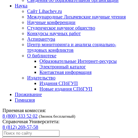
Сведения об образовательной организации
Наука
Сайт Lihachev.ru
Международные Лихачевские научные чтения
Научные конференции
Студенческое научное общество
Конкурсы научных работ
Аспирантура
Центр мониторинга и анализа социально-
трудовых конфликтов
О библиотеке
Образовательные Интернет-ресурсы
Электронный каталог
Контактная информация
Издательство
Издания СПбГУП
Новые издания СПбГУП
Проживание
Гимназия
Приемная комиссия:
8 (800) 333 52 02
(Звонок бесплатный)
Справочная Университета:
8 (812) 269-57-58