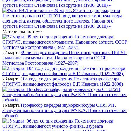
Материалы по теме:
27 марта
99 лет со дня рождения Почетного доктора СПбГУП,
выдающегося музыканта, Народного артиста СССР
Мстислава Ростроповича (1927–2007)
23 марта
104 года со дня рождения Почетного профессора
СПбГУП, выдающегося философа В.Г. Иванова (1922-2008)
16 марта
Профессор кафедры звукорежиссуры СПбГУП,
Заслуженный работник культуры РФ Е.А. Полехина отмечает
юбилей