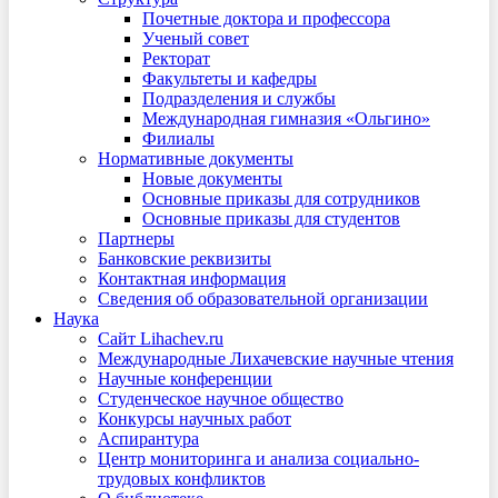
Почетные доктора и профессора
Ученый совет
Ректорат
Факультеты и кафедры
Подразделения и службы
Международная гимназия «Ольгино»
Филиалы
Нормативные документы
Новые документы
Основные приказы для сотрудников
Основные приказы для студентов
Партнеры
Банковские реквизиты
Контактная информация
Сведения об образовательной организации
Наука
Сайт Lihachev.ru
Международные Лихачевские научные чтения
Научные конференции
Студенческое научное общество
Конкурсы научных работ
Аспирантура
Центр мониторинга и анализа социально-
трудовых конфликтов