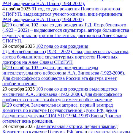
4 ноября 2025
91 год со дня рождения Почетного доктора
СПбГУП, выдающегося ученого-химика, вице-президента
РАН, академика Н.А. Платэ (1934-2007)
29 октября 2025
102 года со дня рождения
Г.Д. Ястребенецкого (1923 – 2022) – выдающегося скульптора,
автора большинства скульптурных портретов Почетных
докторов на Алее Славы СПбГУП
29 октября 2025
103 года со дня рождения выдающегося
мыслителя А.А. Зиновьева (1922-2006). Для философского
сообщества страны эта фигура имеет особое значение
29 октября 2025
Замечательная актриса, первый зампред
Комитета по культуре Госдумы РФ, декан факультета культуры