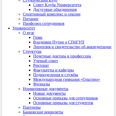
Студенческий клуб
Совет Клуба Университета
Досуговые объединения
Спортивный комплекс и секции
Питание
Профсоюз сотрудников
Университет
О вузе
Гимн
Владимир Путин о СПбГУП
Лицензия и свидетельство об аккредитации
Структура
Почетные доктора и профессора
Ученый совет
Ректорат
Факультеты и кафедры
Подразделения и службы
Международная гимназия «Ольгино»
Филиалы
Нормативные документы
Новые документы
Основные приказы для сотрудников
Основные приказы для студентов
Партнеры
Банковские реквизиты