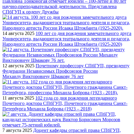
Павловна Тонконогая отмечает юбилей – 100-летие и 80 лет
научно-преподавательской деятельности. Представлена
СПбГУП к ордену Дружбы
14 августа 2025
100 лет со дня рождения замечательного друга
Университета, выдающегося театрального деятеля и педагога,
Народного артиста России Исаака Штокбанта (1925-2020)
12 августа 2025
Почетному профессору СПбГУП, президенту
Федерации Независимых Профсоюзов России
Михаилу Викторовичу Шмакову 76 лет
11 августа 2025
102 года со дня рождения легендарного
Почетного доктора СПбГУП, Почетного гражданина Санкт-
Петербурга Михаила Боброва (1923 – 2018)
7 августа 2025
Доцент кафедры отраслей права СПбГУП,