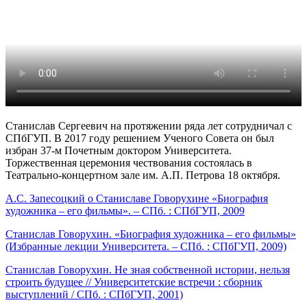
Станислав Сергеевич на протяжении ряда лет сотрудничал с
СПбГУП. В 2017 году решением Ученого Совета он был
избран 37-м Почетным доктором Университета.
Торжественная церемония чествования состоялась в
Театрально-концертном зале им. А.П. Петрова 18 октября.
А.С. Запесоцкий о Станиславе Говорухине «Биография
художника – его фильмы». – СПб. : СПбГУП, 2009
Станислав Говорухин. «Биография художника – его фильмы»
(Избранные лекции Университета. – СПб. : СПбГУП, 2009)
Станислав Говорухин. Не зная собственной истории, нельзя
строить будущее // Университетские встречи : сборник
выступлений / СПб. : СПбГУП, 2001)