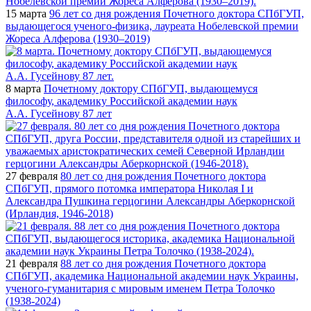
15 марта
96 лет со дня рождения Почетного доктора СПбГУП,
выдающегося ученого-физика, лауреата Нобелевской премии
Жореса Алферова (1930–2019)
8 марта
Почетному доктору СПбГУП, выдающемуся
философу, академику Российской академии наук
А.А. Гусейнову 87 лет
27 февраля
80 лет со дня рождения Почетного доктора
СПбГУП, прямого потомка императора Николая I и
Александра Пушкина герцогини Александры Аберкорнской
(Ирландия, 1946-2018)
21 февраля
88 лет со дня рождения Почетного доктора
СПбГУП, академика Национальной академии наук Украины,
ученого-гуманитария с мировым именем Петра Толочко
(1938-2024)