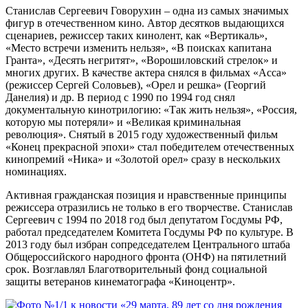
Станислав Сергеевич Говорухин – одна из самых значимых
фигур в отечественном кино. Автор десятков выдающихся
сценариев, режиссер таких кинолент, как «Вертикаль»,
«Место встречи изменить нельзя», «В поисках капитана
Гранта», «Десять негритят», «Ворошиловский стрелок» и
многих других. В качестве актера снялся в фильмах «Асса»
(режиссер Сергей Соловьев), «Орел и решка» (Георгий
Данелия) и др. В период с 1990 по 1994 год снял
документальную кинотрилогию: «Так жить нельзя», «Россия,
которую мы потеряли» и «Великая криминальная
революция». Снятый в 2015 году художественный фильм
«Конец прекрасной эпохи» стал победителем отечественных
кинопремий «Ника» и «Золотой орел» сразу в нескольких
номинациях.
Активная гражданская позиция и нравственные принципы
режиссера отразились не только в его творчестве. Станислав
Сергеевич с 1994 по 2018 год был депутатом Госдумы РФ,
работал председателем Комитета Госдумы РФ по культуре. В
2013 году был избран сопредседателем Центрального штаба
Общероссийского народного фронта (ОНФ) на пятилетний
срок. Возглавлял Благотворительный фонд социальной
защиты ветеранов кинематографа «Киноцентр».