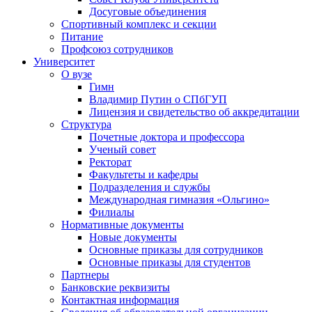
Досуговые объединения
Спортивный комплекс и секции
Питание
Профсоюз сотрудников
Университет
О вузе
Гимн
Владимир Путин о СПбГУП
Лицензия и свидетельство об аккредитации
Структура
Почетные доктора и профессора
Ученый совет
Ректорат
Факультеты и кафедры
Подразделения и службы
Международная гимназия «Ольгино»
Филиалы
Нормативные документы
Новые документы
Основные приказы для сотрудников
Основные приказы для студентов
Партнеры
Банковские реквизиты
Контактная информация