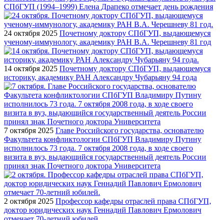
СПбГУП (1994–1999) Елена Драпеко отмечает день рождения
24 октября 2025
Почетному доктору СПбГУП, выдающемуся
ученому-иммунологу, академику РАН В.А. Черешневу 81 год
14 октября 2025
Почетному доктору СПбГУП, выдающемуся
историку, академику РАН Александру Чубарьяну 94 года
7 октября 2025
Главе Российского государства, основателю
Факультета конфликтологии СПбГУП Владимиру Путину
исполнилось 73 года. 7 октября 2008 года, в ходе своего
визита в вуз, выдающийся государственный деятель России
принял знак Почетного доктора Университета
2 октября 2025
Профессор кафедры отраслей права СПбГУП,
доктор юридических наук Геннадий Павлович Ермолович
отмечает 70-летний юбилей