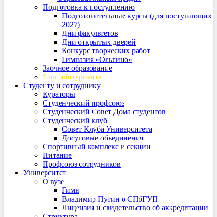
Подготовка к поступлению
Подготовительные курсы (для поступающих
2027)
Дни факультетов
Дни открытых дверей
Конкурс творческих работ
Гимназия «Ольгино»
Заочное образование
Блог абитуриента
Студенту и сотруднику
Кураторы
Студенческий профсоюз
Студенческий Совет Дома студентов
Студенческий клуб
Совет Клуба Университета
Досуговые объединения
Спортивный комплекс и секции
Питание
Профсоюз сотрудников
Университет
О вузе
Гимн
Владимир Путин о СПбГУП
Лицензия и свидетельство об аккредитации
Структура