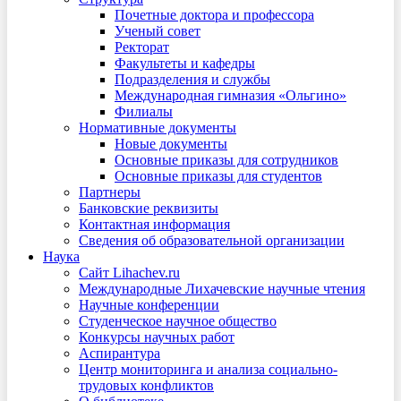
Почетные доктора и профессора
Ученый совет
Ректорат
Факультеты и кафедры
Подразделения и службы
Международная гимназия «Ольгино»
Филиалы
Нормативные документы
Новые документы
Основные приказы для сотрудников
Основные приказы для студентов
Партнеры
Банковские реквизиты
Контактная информация
Сведения об образовательной организации
Наука
Сайт Lihachev.ru
Международные Лихачевские научные чтения
Научные конференции
Студенческое научное общество
Конкурсы научных работ
Аспирантура
Центр мониторинга и анализа социально-
трудовых конфликтов