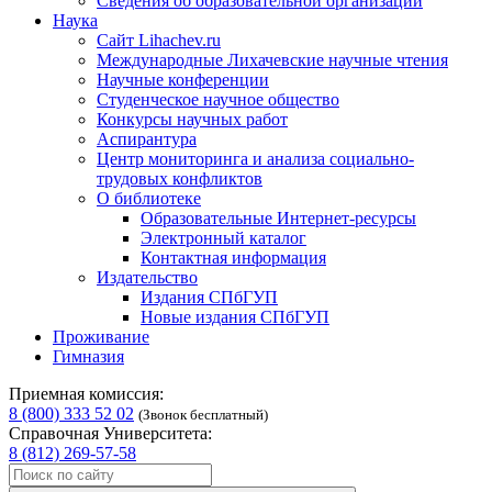
Сведения об образовательной организации
Наука
Сайт Lihachev.ru
Международные Лихачевские научные чтения
Научные конференции
Студенческое научное общество
Конкурсы научных работ
Аспирантура
Центр мониторинга и анализа социально-
трудовых конфликтов
О библиотеке
Образовательные Интернет-ресурсы
Электронный каталог
Контактная информация
Издательство
Издания СПбГУП
Новые издания СПбГУП
Проживание
Гимназия
Приемная комиссия:
8 (800) 333 52 02
(Звонок бесплатный)
Справочная Университета:
8 (812) 269-57-58