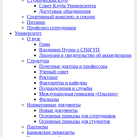
Студенческий клуб
Совет Клуба Университета
Досуговые объединения
Спортивный комплекс и секции
Питание
Профсоюз сотрудников
Университет
О вузе
Гимн
Владимир Путин о СПбГУП
Лицензия и свидетельство об аккредитации
Структура
Почетные доктора и профессора
Ученый совет
Ректорат
Факультеты и кафедры
Подразделения и службы
Международная гимназия «Ольгино»
Филиалы
Нормативные документы
Новые документы
Основные приказы для сотрудников
Основные приказы для студентов
Партнеры
Банковские реквизиты