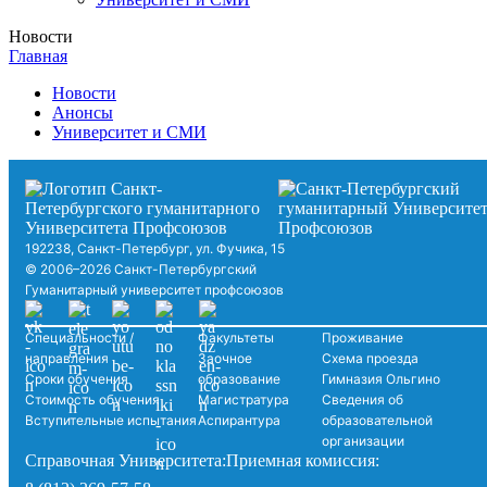
Новости
Главная
Новости
Анонсы
Университет и СМИ
192238, Санкт-Петербург, ул. Фучика, 15
© 2006–2026 Санкт-Петербургский
Гуманитарный университет профсоюзов
Специальности /
Факультеты
Проживание
направления
Заочное
Схема проезда
Сроки обучения
образование
Гимназия Ольгино
Стоимость обучения
Магистратура
Сведения об
Вступительные испытания
Аспирантура
образовательной
организации
Справочная Университета:
Приемная комиссия: