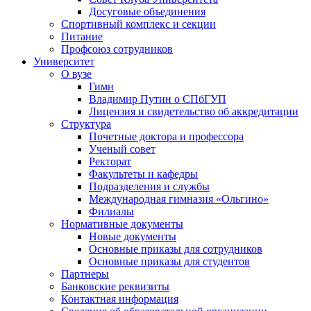
Досуговые объединения
Спортивный комплекс и секции
Питание
Профсоюз сотрудников
Университет
О вузе
Гимн
Владимир Путин о СПбГУП
Лицензия и свидетельство об аккредитации
Структура
Почетные доктора и профессора
Ученый совет
Ректорат
Факультеты и кафедры
Подразделения и службы
Международная гимназия «Ольгино»
Филиалы
Нормативные документы
Новые документы
Основные приказы для сотрудников
Основные приказы для студентов
Партнеры
Банковские реквизиты
Контактная информация