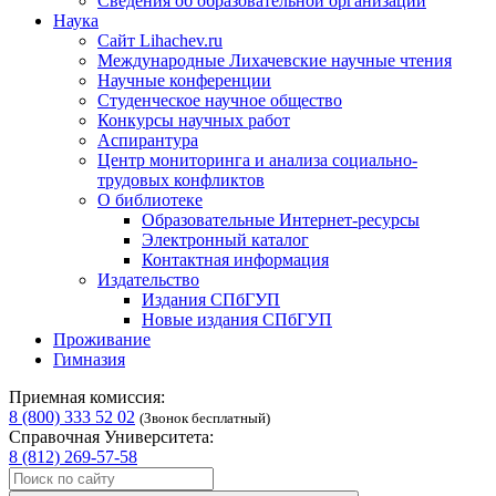
Сведения об образовательной организации
Наука
Сайт Lihachev.ru
Международные Лихачевские научные чтения
Научные конференции
Студенческое научное общество
Конкурсы научных работ
Аспирантура
Центр мониторинга и анализа социально-
трудовых конфликтов
О библиотеке
Образовательные Интернет-ресурсы
Электронный каталог
Контактная информация
Издательство
Издания СПбГУП
Новые издания СПбГУП
Проживание
Гимназия
Приемная комиссия:
8 (800) 333 52 02
(Звонок бесплатный)
Справочная Университета:
8 (812) 269-57-58