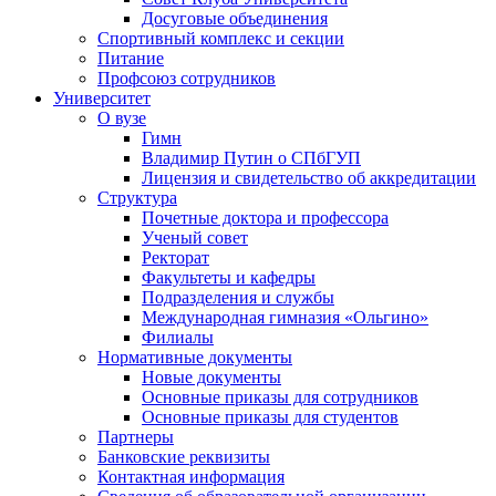
Досуговые объединения
Спортивный комплекс и секции
Питание
Профсоюз сотрудников
Университет
О вузе
Гимн
Владимир Путин о СПбГУП
Лицензия и свидетельство об аккредитации
Структура
Почетные доктора и профессора
Ученый совет
Ректорат
Факультеты и кафедры
Подразделения и службы
Международная гимназия «Ольгино»
Филиалы
Нормативные документы
Новые документы
Основные приказы для сотрудников
Основные приказы для студентов
Партнеры
Банковские реквизиты
Контактная информация