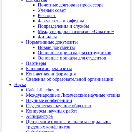
Почетные доктора и профессора
Ученый совет
Ректорат
Факультеты и кафедры
Подразделения и службы
Международная гимназия «Ольгино»
Филиалы
Нормативные документы
Новые документы
Основные приказы для сотрудников
Основные приказы для студентов
Партнеры
Банковские реквизиты
Контактная информация
Сведения об образовательной организации
Наука
Сайт Lihachev.ru
Международные Лихачевские научные чтения
Научные конференции
Студенческое научное общество
Конкурсы научных работ
Аспирантура
Центр мониторинга и анализа социально-
трудовых конфликтов