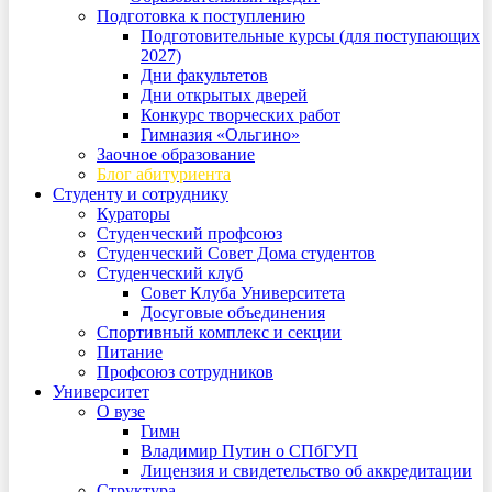
Подготовка к поступлению
Подготовительные курсы (для поступающих
2027)
Дни факультетов
Дни открытых дверей
Конкурс творческих работ
Гимназия «Ольгино»
Заочное образование
Блог абитуриента
Студенту и сотруднику
Кураторы
Студенческий профсоюз
Студенческий Совет Дома студентов
Студенческий клуб
Совет Клуба Университета
Досуговые объединения
Спортивный комплекс и секции
Питание
Профсоюз сотрудников
Университет
О вузе
Гимн
Владимир Путин о СПбГУП
Лицензия и свидетельство об аккредитации
Структура