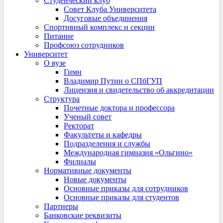
Студенческий клуб
Совет Клуба Университета
Досуговые объединения
Спортивный комплекс и секции
Питание
Профсоюз сотрудников
Университет
О вузе
Гимн
Владимир Путин о СПбГУП
Лицензия и свидетельство об аккредитации
Структура
Почетные доктора и профессора
Ученый совет
Ректорат
Факультеты и кафедры
Подразделения и службы
Международная гимназия «Ольгино»
Филиалы
Нормативные документы
Новые документы
Основные приказы для сотрудников
Основные приказы для студентов
Партнеры
Банковские реквизиты