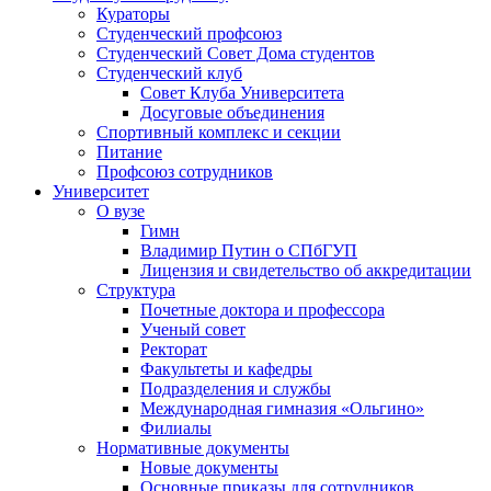
Кураторы
Студенческий профсоюз
Студенческий Совет Дома студентов
Студенческий клуб
Совет Клуба Университета
Досуговые объединения
Спортивный комплекс и секции
Питание
Профсоюз сотрудников
Университет
О вузе
Гимн
Владимир Путин о СПбГУП
Лицензия и свидетельство об аккредитации
Структура
Почетные доктора и профессора
Ученый совет
Ректорат
Факультеты и кафедры
Подразделения и службы
Международная гимназия «Ольгино»
Филиалы
Нормативные документы
Новые документы
Основные приказы для сотрудников