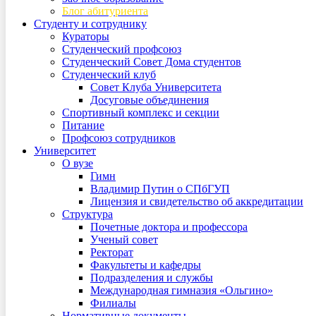
Блог абитуриента
Студенту и сотруднику
Кураторы
Студенческий профсоюз
Студенческий Совет Дома студентов
Студенческий клуб
Совет Клуба Университета
Досуговые объединения
Спортивный комплекс и секции
Питание
Профсоюз сотрудников
Университет
О вузе
Гимн
Владимир Путин о СПбГУП
Лицензия и свидетельство об аккредитации
Структура
Почетные доктора и профессора
Ученый совет
Ректорат
Факультеты и кафедры
Подразделения и службы
Международная гимназия «Ольгино»
Филиалы
Нормативные документы