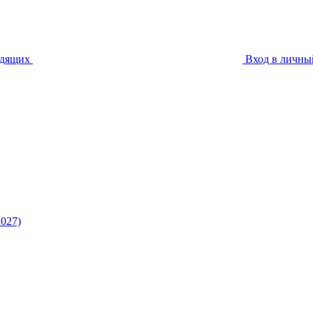
идящих
Вход в личны
027)