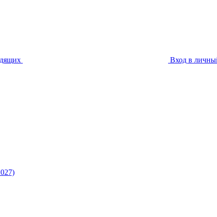
идящих
Вход в личны
027)