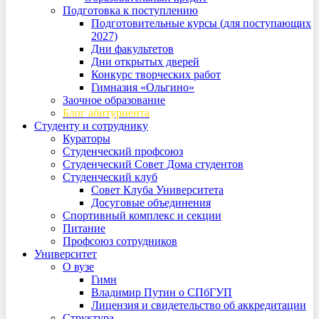
Подготовка к поступлению
Подготовительные курсы (для поступающих
2027)
Дни факультетов
Дни открытых дверей
Конкурс творческих работ
Гимназия «Ольгино»
Заочное образование
Блог абитуриента
Студенту и сотруднику
Кураторы
Студенческий профсоюз
Студенческий Совет Дома студентов
Студенческий клуб
Совет Клуба Университета
Досуговые объединения
Спортивный комплекс и секции
Питание
Профсоюз сотрудников
Университет
О вузе
Гимн
Владимир Путин о СПбГУП
Лицензия и свидетельство об аккредитации
Структура