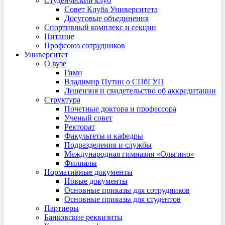
Студенческий клуб
Совет Клуба Университета
Досуговые объединения
Спортивный комплекс и секции
Питание
Профсоюз сотрудников
Университет
О вузе
Гимн
Владимир Путин о СПбГУП
Лицензия и свидетельство об аккредитации
Структура
Почетные доктора и профессора
Ученый совет
Ректорат
Факультеты и кафедры
Подразделения и службы
Международная гимназия «Ольгино»
Филиалы
Нормативные документы
Новые документы
Основные приказы для сотрудников
Основные приказы для студентов
Партнеры
Банковские реквизиты