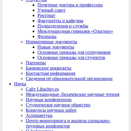
Почетные доктора и профессора
Ученый совет
Ректорат
Факультеты и кафедры
Подразделения и службы
Международная гимназия «Ольгино»
Филиалы
Нормативные документы
Новые документы
Основные приказы для сотрудников
Основные приказы для студентов
Партнеры
Банковские реквизиты
Контактная информация
Сведения об образовательной организации
Наука
Сайт Lihachev.ru
Международные Лихачевские научные чтения
Научные конференции
Студенческое научное общество
Конкурсы научных работ
Аспирантура
Центр мониторинга и анализа социально-
трудовых конфликтов