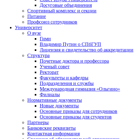
Досуговые объединения
Спортивный комплекс и секции
Питание
Профсоюз сотрудников
Университет
О вузе
Гимн
Владимир Путин о СПбГУП
Лицензия и свидетельство об аккредитации
Структура
Почетные доктора и профессора
Ученый совет
Ректорат
Факультеты и кафедры
Подразделения и службы
Международная гимназия «Ольгино»
Филиалы
Нормативные документы
Новые документы
Основные приказы для сотрудников
Основные приказы для студентов
Партнеры
Банковские реквизиты
Контактная информация