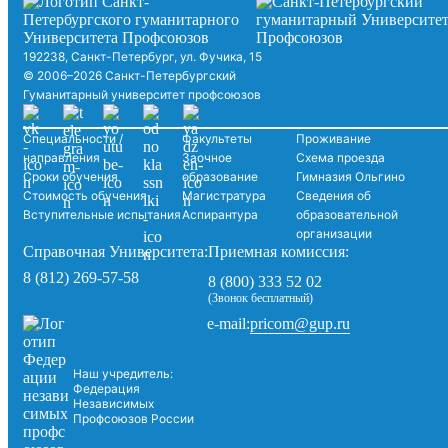
192238, Санкт-Петербург, ул. Фучика, 15
© 2006–2026 Санкт-Петербургский
Гуманитарный университет профсоюзов
Специальности /
Факультеты
Проживание
направления
Заочное
Схема проезда
Сроки обучения
образование
Гимназия Ольгино
Стоимость обучения
Магистратура
Сведения об
Вступительные испытания
Аспирантура
образовательной
организации
Справочная Университета:
Приемная комиссия:
8 (812) 269-57-58
8 (800) 333 52 02
(Звонок бесплатный)
pricom@gup.ru
e-mail:
Наш учредитель:
Федерация
Независимых
Профсоюзов России