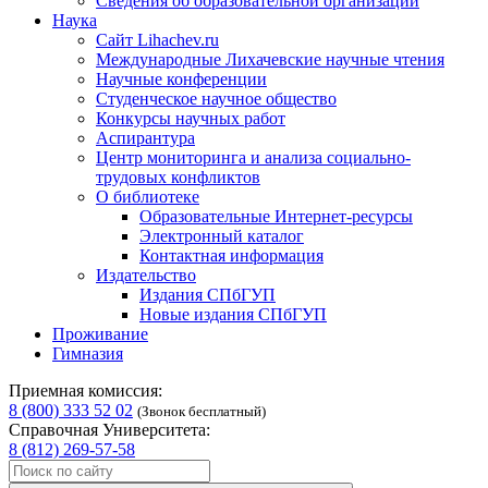
Сведения об образовательной организации
Наука
Сайт Lihachev.ru
Международные Лихачевские научные чтения
Научные конференции
Студенческое научное общество
Конкурсы научных работ
Аспирантура
Центр мониторинга и анализа социально-
трудовых конфликтов
О библиотеке
Образовательные Интернет-ресурсы
Электронный каталог
Контактная информация
Издательство
Издания СПбГУП
Новые издания СПбГУП
Проживание
Гимназия
Приемная комиссия:
8 (800) 333 52 02
(Звонок бесплатный)
Справочная Университета:
8 (812) 269-57-58