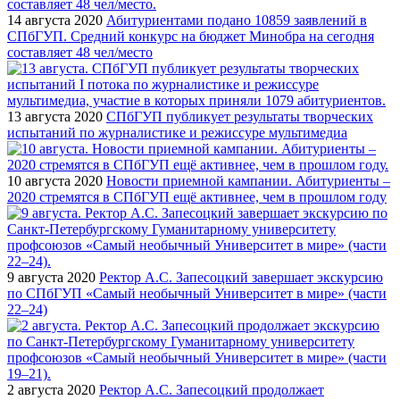
14 августа 2020
Абитуриентами подано 10859 заявлений в
СПбГУП. Средний конкурс на бюджет Минобра на сегодня
составляет 48 чел/место
13 августа 2020
СПбГУП публикует результаты творческих
испытаний по журналистике и режиссуре мультимедиа
10 августа 2020
Новости приемной кампании. Абитуриенты –
2020 стремятся в СПбГУП ещё активнее, чем в прошлом году
9 августа 2020
Ректор А.С. Запесоцкий завершает экскурсию
по СПбГУП «Самый необычный Университет в мире» (части
22–24)
2 августа 2020
Ректор А.С. Запесоцкий продолжает