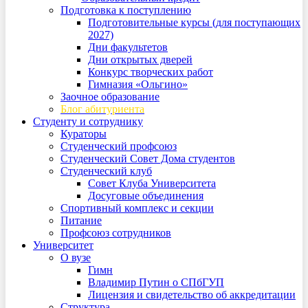
Подготовка к поступлению
Подготовительные курсы (для поступающих
2027)
Дни факультетов
Дни открытых дверей
Конкурс творческих работ
Гимназия «Ольгино»
Заочное образование
Блог абитуриента
Студенту и сотруднику
Кураторы
Студенческий профсоюз
Студенческий Совет Дома студентов
Студенческий клуб
Совет Клуба Университета
Досуговые объединения
Спортивный комплекс и секции
Питание
Профсоюз сотрудников
Университет
О вузе
Гимн
Владимир Путин о СПбГУП
Лицензия и свидетельство об аккредитации
Структура