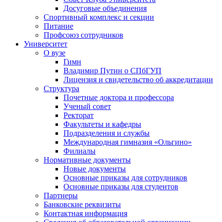
Досуговые объединения
Спортивный комплекс и секции
Питание
Профсоюз сотрудников
Университет
О вузе
Гимн
Владимир Путин о СПбГУП
Лицензия и свидетельство об аккредитации
Структура
Почетные доктора и профессора
Ученый совет
Ректорат
Факультеты и кафедры
Подразделения и службы
Международная гимназия «Ольгино»
Филиалы
Нормативные документы
Новые документы
Основные приказы для сотрудников
Основные приказы для студентов
Партнеры
Банковские реквизиты
Контактная информация