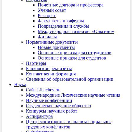
Почетные доктора и профессора
Ученый совет
Ректорат
Факультеты и кафедры
Подразделения и службы
Международная гимназия «Ольгино»
Филиалы
Нормативные документы
Новые документы
Основные приказы для сотрудников
Основные приказы для студентов
Партнеры
Банковские реквизиты
Контактная информация
Сведения об образовательной организации
Наука
Сайт Lihachev.ru
Международные Лихачевские научные чтения
Научные конференции
Студенческое научное общество
Конкурсы научных работ
Аспирантура
Центр мониторинга и анализа социально-
трудовых конфликтов