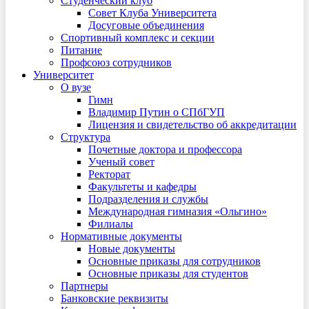
Студенческий клуб
Совет Клуба Университета
Досуговые объединения
Спортивный комплекс и секции
Питание
Профсоюз сотрудников
Университет
О вузе
Гимн
Владимир Путин о СПбГУП
Лицензия и свидетельство об аккредитации
Структура
Почетные доктора и профессора
Ученый совет
Ректорат
Факультеты и кафедры
Подразделения и службы
Международная гимназия «Ольгино»
Филиалы
Нормативные документы
Новые документы
Основные приказы для сотрудников
Основные приказы для студентов
Партнеры
Банковские реквизиты