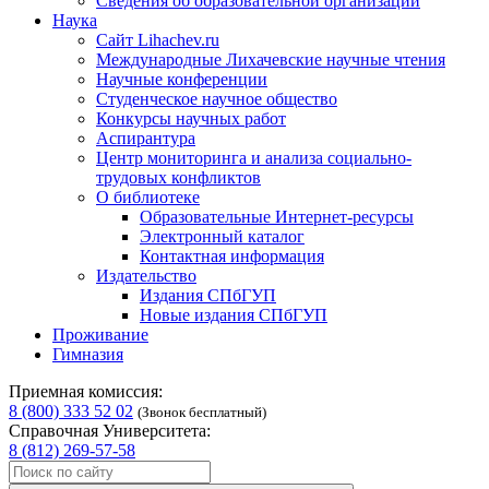
Сведения об образовательной организации
Наука
Сайт Lihachev.ru
Международные Лихачевские научные чтения
Научные конференции
Студенческое научное общество
Конкурсы научных работ
Аспирантура
Центр мониторинга и анализа социально-
трудовых конфликтов
О библиотеке
Образовательные Интернет-ресурсы
Электронный каталог
Контактная информация
Издательство
Издания СПбГУП
Новые издания СПбГУП
Проживание
Гимназия
Приемная комиссия:
8 (800) 333 52 02
(Звонок бесплатный)
Справочная Университета:
8 (812) 269-57-58