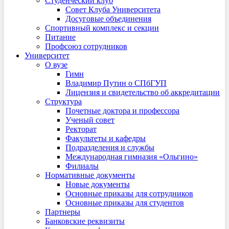
Студенческий клуб
Совет Клуба Университета
Досуговые объединения
Спортивный комплекс и секции
Питание
Профсоюз сотрудников
Университет
О вузе
Гимн
Владимир Путин о СПбГУП
Лицензия и свидетельство об аккредитации
Структура
Почетные доктора и профессора
Ученый совет
Ректорат
Факультеты и кафедры
Подразделения и службы
Международная гимназия «Ольгино»
Филиалы
Нормативные документы
Новые документы
Основные приказы для сотрудников
Основные приказы для студентов
Партнеры
Банковские реквизиты