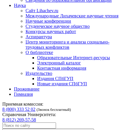
Сведения об образовательной организации
Наука
Сайт Lihachev.ru
Международные Лихачевские научные чтения
Научные конференции
Студенческое научное общество
Конкурсы научных работ
Аспирантура
Центр мониторинга и анализа социально-
трудовых конфликтов
О библиотеке
Образовательные Интернет-ресурсы
Электронный каталог
Контактная информация
Издательство
Издания СПбГУП
Новые издания СПбГУП
Проживание
Гимназия
Приемная комиссия:
8 (800) 333 52 02
(Звонок бесплатный)
Справочная Университета:
8 (812) 269-57-58