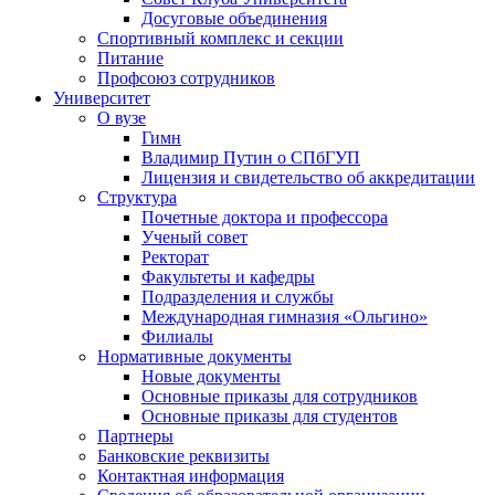
Досуговые объединения
Спортивный комплекс и секции
Питание
Профсоюз сотрудников
Университет
О вузе
Гимн
Владимир Путин о СПбГУП
Лицензия и свидетельство об аккредитации
Структура
Почетные доктора и профессора
Ученый совет
Ректорат
Факультеты и кафедры
Подразделения и службы
Международная гимназия «Ольгино»
Филиалы
Нормативные документы
Новые документы
Основные приказы для сотрудников
Основные приказы для студентов
Партнеры
Банковские реквизиты
Контактная информация