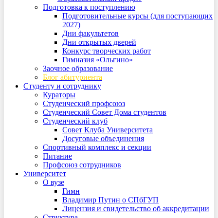
Подготовка к поступлению
Подготовительные курсы (для поступающих
2027)
Дни факультетов
Дни открытых дверей
Конкурс творческих работ
Гимназия «Ольгино»
Заочное образование
Блог абитуриента
Студенту и сотруднику
Кураторы
Студенческий профсоюз
Студенческий Совет Дома студентов
Студенческий клуб
Совет Клуба Университета
Досуговые объединения
Спортивный комплекс и секции
Питание
Профсоюз сотрудников
Университет
О вузе
Гимн
Владимир Путин о СПбГУП
Лицензия и свидетельство об аккредитации
Структура