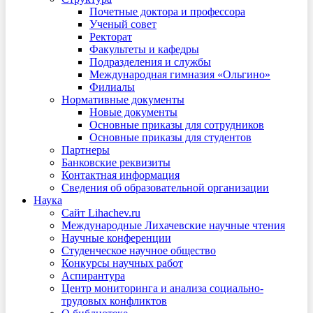
Почетные доктора и профессора
Ученый совет
Ректорат
Факультеты и кафедры
Подразделения и службы
Международная гимназия «Ольгино»
Филиалы
Нормативные документы
Новые документы
Основные приказы для сотрудников
Основные приказы для студентов
Партнеры
Банковские реквизиты
Контактная информация
Сведения об образовательной организации
Наука
Сайт Lihachev.ru
Международные Лихачевские научные чтения
Научные конференции
Студенческое научное общество
Конкурсы научных работ
Аспирантура
Центр мониторинга и анализа социально-
трудовых конфликтов