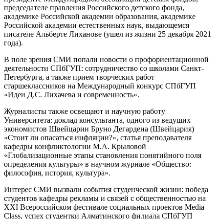
председателе правления Российского детского фонда,
академике Российской академии образования, академике
Российской академии естественных наук, выдающемся
писателе Альберте Лиханове (ушел из жизни 25 декабря 2021
года).
В поле зрения СМИ попали новости о профориентационной
деятельности СПбГУП: сотрудничество со школами Санкт-
Петербурга, а также прием творческих работ
старшеклассников на Международный конкурс СПбГУП
«Идеи Д.С. Лихачева и современность».
Журналисты также освещают и научную работу
Университета: доклад консультанта, одного из ведущих
экономистов Швейцарии Бруно Дегардена (Швейцария)
«Стоит ли опасаться инфляции?», статья преподавателя
кафедры конфликтологии М.А. Крыловой
«Глобализационные этапы становления понятийного поля
определения культуры» в научном журнале «Общество:
философия, история, культура».
Интерес СМИ вызвали события студенческой жизни: победа
студентов кафедры рекламы и связей с общественностью на
XXI Всероссийском фестивале социальных проектов Media
Class, успех студентки Алматинского филиала СПбГУП