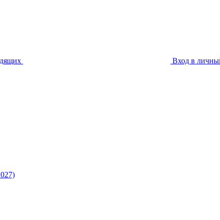
идящих
Вход в личны
027)