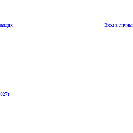
идящих
Вход в личны
027)