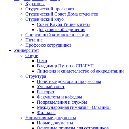
Кураторы
Студенческий профсоюз
Студенческий Совет Дома студентов
Студенческий клуб
Совет Клуба Университета
Досуговые объединения
Спортивный комплекс и секции
Питание
Профсоюз сотрудников
Университет
О вузе
Гимн
Владимир Путин о СПбГУП
Лицензия и свидетельство об аккредитации
Структура
Почетные доктора и профессора
Ученый совет
Ректорат
Факультеты и кафедры
Подразделения и службы
Международная гимназия «Ольгино»
Филиалы
Нормативные документы
Новые документы
Основные приказы для сотрудников