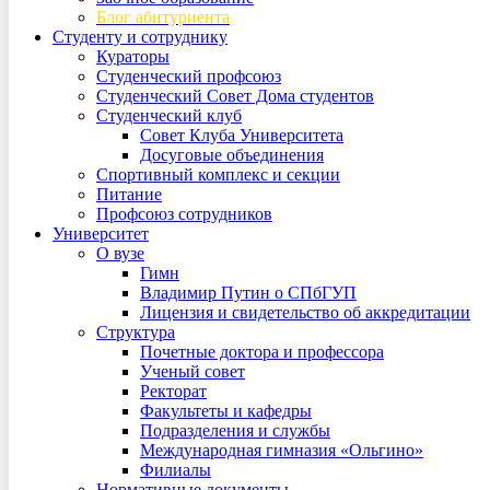
Блог абитуриента
Студенту и сотруднику
Кураторы
Студенческий профсоюз
Студенческий Совет Дома студентов
Студенческий клуб
Совет Клуба Университета
Досуговые объединения
Спортивный комплекс и секции
Питание
Профсоюз сотрудников
Университет
О вузе
Гимн
Владимир Путин о СПбГУП
Лицензия и свидетельство об аккредитации
Структура
Почетные доктора и профессора
Ученый совет
Ректорат
Факультеты и кафедры
Подразделения и службы
Международная гимназия «Ольгино»
Филиалы
Нормативные документы